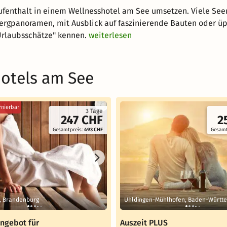
Aufenthalt in einem Wellnesshotel am See umsetzen. Viele S
rgpanoramen, mit Ausblick auf faszinierende Bauten oder üppi
"Urlaubsschätze" kennen.
weiterlesen
hotels am See
rnierbar
3 Tage
247 CHF
2
Gesamtpreis:
493 CHF
Gesamt
, Brandenburg
Uhldingen-Mühlhofen, Baden-Württ
ngebot für
Auszeit PLUS