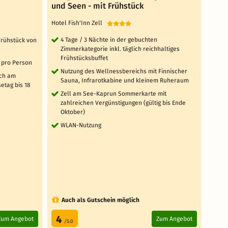
und Seen - mit Frühstück
Well
Hotel Fish'Inn Zell
Bouti
4 Tage / 3 Nächte in der gebuchten
4 T
 Frühstück von
Zimmerkategorie inkl. täglich reichhaltiges
Fr
Frühstücksbuffet
tä
 pro Person
Nutzung des Wellnessbereichs mit Finnischer
en
ich am
Sauna, Infrarotkabine und kleinem Ruheraum
tä
etag bis 18
Zell am See-Kaprun Sommerkarte mit
So
zahlreichen Vergünstigungen (gültig bis Ende
Ver
Oktober)
täg
WLAN-Nutzung
fi
Ku
so
5 weit
Auch als Gutschein möglich
Au
4
4.
Zum Angebot
Zum Angebot
/5.0