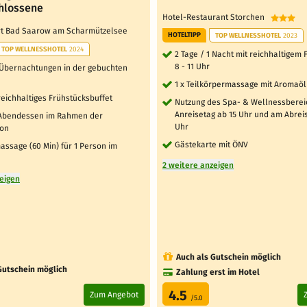
hlossene
Hotel-Restaurant Storchen
rt Bad Saarow am Scharmützelsee
HOTELTIPP
TOP WELLNESSHOTEL
2023
TOP WELLNESSHOTEL
2024
2 Tage / 1 Nacht mit reichhaltigem
8 - 11 Uhr
2 Übernachtungen in der gebuchten
1 x Teilkörpermassage mit Aromaöl
reichhaltiges Frühstücksbuffet
Nutzung des Spa- & Wellnessbere
Anreisetag ab 15 Uhr und am Abreis
 Abendessen im Rahmen der
Uhr
ion
Gästekarte mit ÖNV
ssage (60 Min) für 1 Person im
2 weitere anzeigen
zeigen
Auch als Gutschein möglich
Gutschein möglich
Zahlung erst im Hotel
4.5
Zum Angebot
/5.0