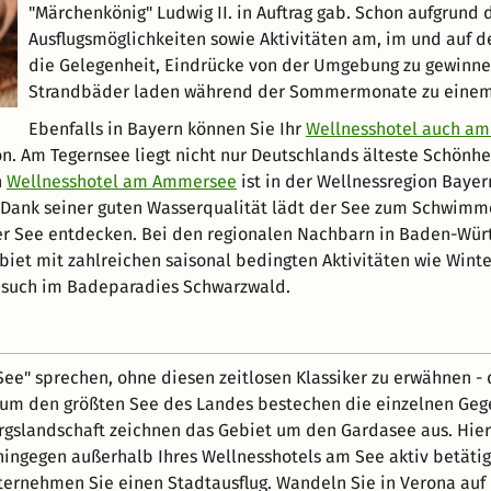
"Märchenkönig" Ludwig II. in Auftrag gab. Schon aufgrund 
Ausflugsmöglichkeiten sowie Aktivitäten am, im und auf de
die Gelegenheit, Eindrücke von der Umgebung zu gewinn
Strandbäder laden während der Sommermonate zu einem S
Ebenfalls in Bayern können Sie Ihr
Wellnesshotel auch am
n. Am Tegernsee liegt nicht nur Deutschlands älteste Schönhe
n
Wellnesshotel am Ammersee
ist in der Wellnessregion Bayer
 Dank seiner guten Wasserqualität lädt der See zum Schwimme
er See entdecken. Bei den regionalen Nachbarn in Baden-Wür
biet mit zahlreichen saisonal bedingten Aktivitäten wie Wint
Besuch im Badeparadies Schwarzwald.
ee" sprechen, ohne diesen zeitlosen Klassiker zu erwähnen -
nd um den größten See des Landes bestechen die einzelnen Geg
irgslandschaft zeichnen das Gebiet um den Gardasee aus. Hie
ingegen außerhalb Ihres Wellnesshotels am See aktiv betätige
ternehmen Sie einen Stadtausflug. Wandeln Sie in Verona auf 