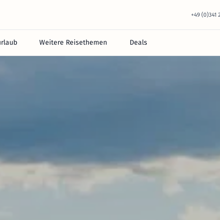
+49 (0)341
urlaub
Weitere Reisethemen
Deals