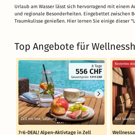
Urlaub am Wasser lässt sich hervorragend mit einem 
und regionale Besonderheiten. Eingebettet zwischen Be
Traumkulisse genießen. Hier lernen Sie einige dieser 
Top Angebote für Wellness
Kostenlos sto
8 Tage
556 CHF
Gesamtpreis:
1.111 CHF
Zell am See, Salzburg
Bad Saarow
7=6-DEAL! Alpen-Aktivtage in Zell
Wellnessa