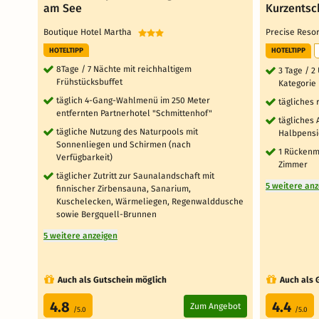
am See
Kurzentsc
Boutique Hotel Martha
Precise Reso
HOTELTIPP
HOTELTIPP
8Tage / 7 Nächte mit reichhaltigem
3 Tage / 
Frühstücksbuffet
Kategorie
täglich 4-Gang-Wahlmenü im 250 Meter
tägliches 
entfernten Partnerhotel "Schmittenhof"
tägliches
tägliche Nutzung des Naturpools mit
Halbpens
Sonnenliegen und Schirmen (nach
1 Rückenma
Verfügbarkeit)
Zimmer
täglicher Zutritt zur Saunalandschaft mit
5 weitere an
finnischer Zirbensauna, Sanarium,
Kuschelecken, Wärmeliegen, Regenwalddusche
sowie Bergquell-Brunnen
5 weitere anzeigen
Auch als Gutschein möglich
Auch als 
4.8
4.4
Zum Angebot
/5.0
/5.0