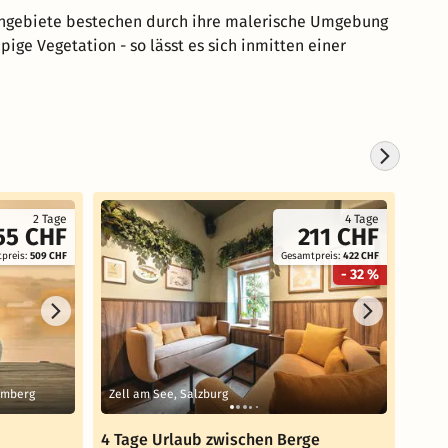
eengebiete bestechen durch ihre malerische Umgebung
ge Vegetation - so lässt es sich inmitten einer
2 Tage
4 Tage
55 CHF
211 CHF
preis:
509 CHF
Gesamtpreis:
422 CHF
- 32 %
emberg
Zell am See, Salzburg
Zell
4 Tage Urlaub zwischen Berge
4 Al