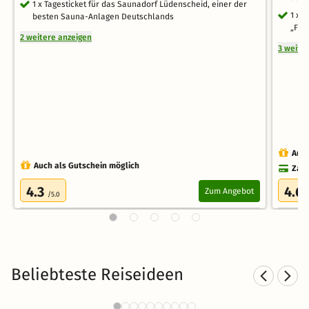
1 x Tagesticket für das Saunadorf Lüdenscheid, einer der
1 x 
besten Sauna-Anlagen Deutschlands
„Fra
2 weitere anzeigen
3 weite
Auch
Auch als Gutschein möglich
Zahl
4.3
4.6
Zum Angebot
/5.0
Beliebteste Reiseideen
Wellness Wochenende im
We
Sauerland