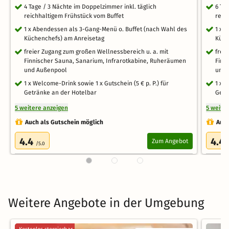
4 Tage / 3 Nächte im Doppelzimmer inkl. täglich
6 Ta
reichhaltigem Frühstück vom Buffet
reic
1 x Abendessen als 3-Gang-Menü o. Buffet (nach Wahl des
1 x 
Küchenchefs) am Anreisetag
Küch
freier Zugang zum großen Wellnessbereich u. a. mit
frei
Finnischer Sauna, Sanarium, Infrarotkabine, Ruheräumen
Finn
und Außenpool
und 
1 x Welcome-Drink sowie 1 x Gutschein (5 € p. P.) für
1 x 
Getränke an der Hotelbar
Getr
5 weitere anzeigen
5 weite
Auch als Gutschein möglich
Auch
4.4
4.4
Zum Angebot
/5.0
Weitere Angebote in der Umgebung