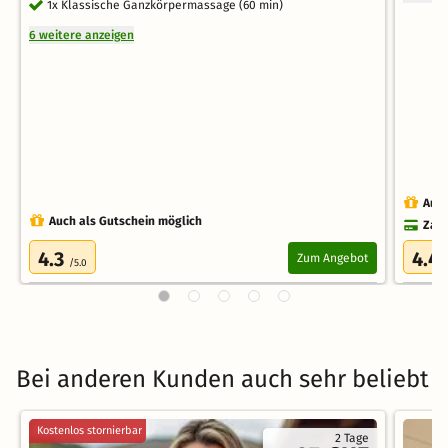
1x Klassische Ganzkörpermassage (60 min)
6 weitere anzeigen
Auch
Auch als Gutschein möglich
Zahl
4.3
4.4
Zum Angebot
/5.0
Bei anderen Kunden auch sehr beliebt
Kostenlos stornierbar
2 Tage