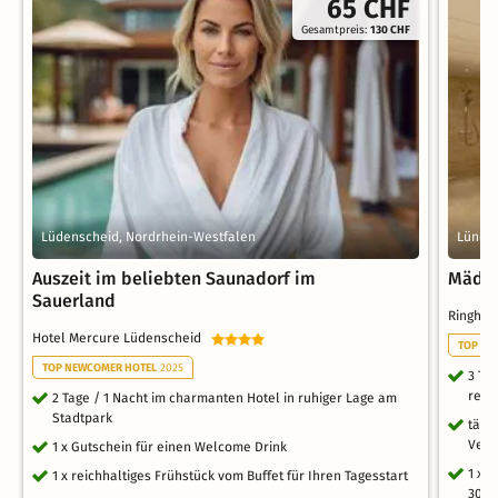
65 CHF
Gesamtpreis:
130 CHF
Lüdenscheid, Nordrhein-Westfalen
Lünen,
Auszeit im beliebten Saunadorf im
Mädel
Sauerland
Ringhot
Hotel Mercure Lüdenscheid
TOP WE
TOP NEWCOMER HOTEL
2025
3 Ta
reic
2 Tage / 1 Nacht im charmanten Hotel in ruhiger Lage am
Stadtpark
tägl
Verw
1 x Gutschein für einen Welcome Drink
1 x 
1 x reichhaltiges Frühstück vom Buffet für Ihren Tagesstart
30 M