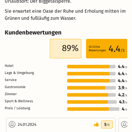
Urlaubsort: Der Biggetalsperre.
Sie erwartet eine Oase der Ruhe und Erholung mitten im
Grünen und fußläufig zum Wasser.
Kundenbewertungen
89%
4.4
36
Echte
/5
Bewertungen
Hotel
4.4
/5
Lage & Umgebung
4.4
/5
Service
4.4
/5
Gastronomie
3.9
/5
Zimmer
4.2
/5
Sport & Wellness
4.1
/5
Preis / Leistung
4
/5
24.01.2024
5
0
/5