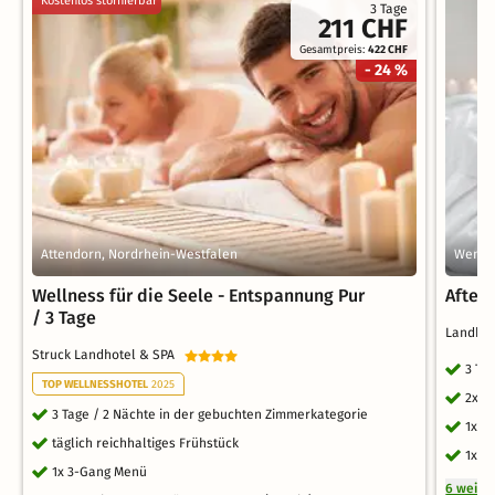
Kostenlos stornierbar
3 Tage
211 CHF
Gesamtpreis:
422 CHF
- 24 %
Attendorn, Nordrhein-Westfalen
Wende
Wellness für die Seele - Entspannung Pur
After
/ 3 Tage
Landhau
Struck Landhotel & SPA
3 Ta
TOP WELLNESSHOTEL
2025
2x r
3 Tage / 2 Nächte in der gebuchten Zimmerkategorie
1x 3
täglich reichhaltiges Frühstück
1x 4
1x 3-Gang Menü
6 weite