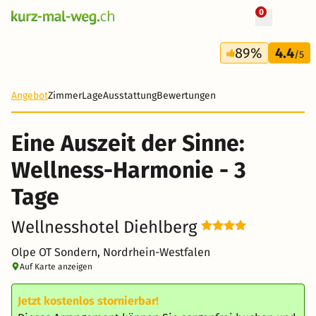
0
+ 9 Fotos
3 Tage
89%
4.4
177 CHF
/5
-20%
Angebot
Zimmer
Lage
Ausstattung
Bewertungen
Eine Auszeit der Sinne:
Wellness-Harmonie - 3
Tage
Wellnesshotel Diehlberg
Olpe OT Sondern, Nordrhein-Westfalen
Auf Karte anzeigen
Jetzt kostenlos stornierbar!