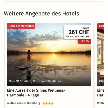
Weitere Angebote des Hotels
Kostenlos stornierbar
Kostenl
4 Tage
261 CHF
Gesamtpreis:
522 CHF
- 15 %
Olpe OT Sondern, Nordrhein-Westfalen
Olpe O
Eine Auszeit der Sinne: Wellness-
Eine A
Harmonie - 4 Tage
Harmo
Wellnesshotel Diehlberg
Wellnes