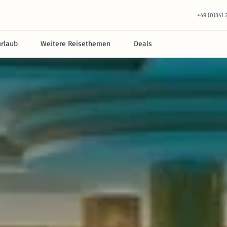
+49 (0)341
urlaub
Weitere Reisethemen
Deals