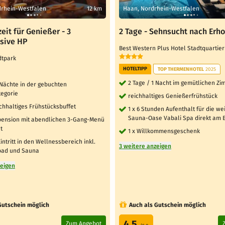
drhein-Westfalen
12 km
Haan, Nordrhein-Westfalen
eit für Genießer - 3
2 Tage - Sehnsucht nach Erh
usive HP
Best Western Plus Hotel Stadtquarti
adtpark
HOTELTIPP
TOP THERMENHOTEL
2025
2 Tage / 1 Nacht im gemütlichen Z
 Nächte in der gebuchten
egorie
reichhaltiges Genießerfrühstück
ichhaltiges Frühstücksbuffet
1 x 6 Stunden Aufenthalt für die we
Sauna-Oase Vabali Spa direkt am 
bpension mit abendlichen 3-Gang-Menü
t
1 x Willkommensgeschenk
Eintritt in den Wellnessbereich inkl.
3 weitere anzeigen
ad und Sauna
zeigen
Gutschein möglich
Auch als Gutschein möglich
4.5
Zum Angebot