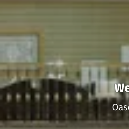
We
Oas