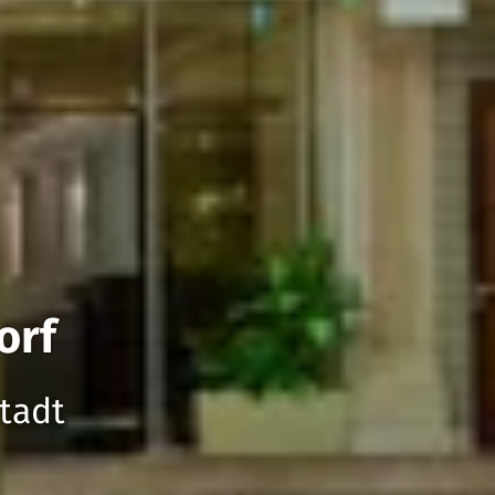
orf
tadt