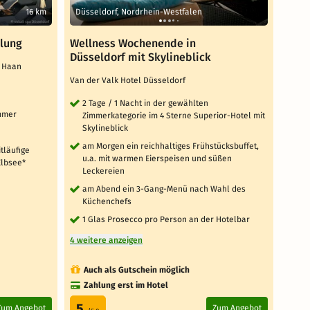
16 km
Düsseldorf, Nordrhein-Westfalen
Hild
olung
Wellness Wochenende in
2 Ta
Düsseldorf mit Skylineblick
& U
er Haan
Van der Valk Hotel Düsseldorf
Hotel
2 Tage / 1 Nacht in der gewählten
2 T
immer
Zimmerkategorie im 4 Sterne Superior-Hotel mit
Zi
Skylineblick
täg
am Morgen ein reichhaltiges Frühstücksbuffet,
itläufige
täg
u.a. mit warmen Eierspeisen und süßen
Elbsee*
Sc
Leckereien
1 F
am Abend ein 3-Gang-Menü nach Wahl des
Zi
Küchenchefs
3 weit
1 Glas Prosecco pro Person an der Hotelbar
4 weitere anzeigen
Auch als Gutschein möglich
Au
Zahlung erst im Hotel
5
4.
Zum Angebot
Zum Angebot