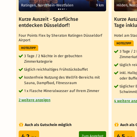
Ratingen, Nordrhein-Westfalen
9 km
Hilden, Nor
Kurze Auszeit - Sparfüchse
Kurze Ausz
entdecken Düsseldorf!
Tage inkl
Four Points Flex by Sheraton Ratingen Düsseldorf
Hotel am St
Airport
HOTELTIPP
HOTELTIPP
3 Tage / 2
3 Tage / 2 Nächte in der gebuchten
Zimmerkat
Zimmerkategorie
täglich re
täglich reichhaltiges Frühstücksbuffet
inkl. Hal
kostenfreie Nutzung des WellFit-Bereichs mit
oder Buffe
Sauna, Dampfbad, Fitnessraum
täglicher 
1 x Flasche Mineralwasser auf Ihrem Zimmer
Schwimmb
2 weitere anzeigen
4 weitere an
Auch als Gutschein möglich
Auch als 
4.2
4.5
Zum Angebot