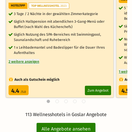
HOTELTIPP
TOP WELLNESSHOTEL
2023
5 Ta
idyl
3 Tage / 2 Nächte in der gewählten Zimmerkategorie
Begr
täglich Halbpension mit abendlichen 3-Gang-Menü oder
tägl
Buffet (nach Wahl des Küchenchefs)
Prod
täglich Nutzung des SPA-Bereiches mit Swimmingpool,
Nutz
Saunalandschaft und Ruhebereich
Whir
1 x Leihbademantel und Badeslipper für die Dauer Ihres
sowi
Aufenthaltes
Wlan
2 weitere anzeigen
Aufe
1 weite
Auch als Gutschein möglich
Auch
4.4
4.5
Zum Angebot
/5.0
113 Wellnesshotels in Goslar Angebote
Alle Angebote ansehen