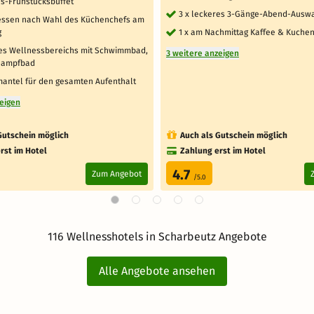
s-Frühstücksbuffet
3 x leckeres 3-Gänge-Abend-Aus
essen nach Wahl des Küchenchefs am
g
1 x am Nachmittag Kaffee & Kuche
es Wellnessbereichs mit Schwimmbad,
3 weitere anzeigen
Dampfbad
antel für den gesamten Aufenthalt
zeigen
Gutschein möglich
Auch als Gutschein möglich
rst im Hotel
Zahlung erst im Hotel
4.7
Zum Angebot
/5.0
116 Wellnesshotels in Scharbeutz Angebote
Alle Angebote ansehen