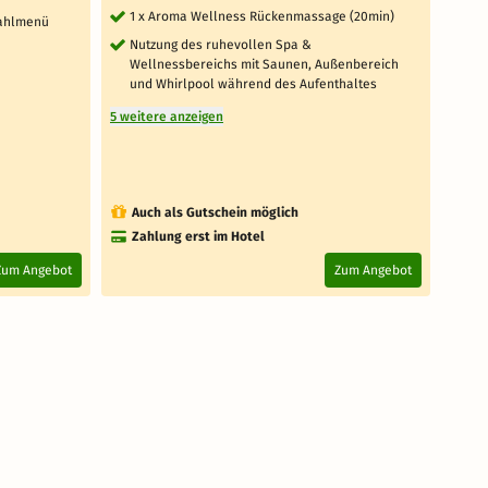
tä
1 x Aroma Wellness Rückenmassage (20min)
wahlmenü
Fr
Nutzung des ruhevollen Spa &
n
täg
Wellnessbereichs mit Saunen, Außenbereich
30
und Whirlpool während des Aufenthaltes
ein
5 weitere anzeigen
mo
10
exk
1 weit
Auch als Gutschein möglich
Au
Zahlung erst im Hotel
4.
Zum Angebot
Zum Angebot