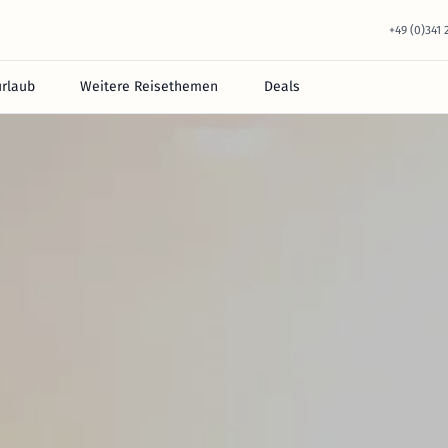
+49 (0)341
urlaub
Weitere Reisethemen
Deals