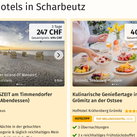
otels in Scharbeutz
3 Tage
247 CHF
4
Gesamtpreis:
494 CHF
Gesamt
r Strand OT Niendorf,
olstein
6 km
Grömitz, Schleswig-Holstein
SZEIT am Timmendorfer
Kulinarische Genießertage i
x Abendessen)
Grömitz an der Ostsee
haus
HofHotel Krähenberg Grömitz
HOTELTIPP
TOP WELLNESSHOTEL
2025
 Nächte in der gebuchten
3 Übernachtungen
gorie & täglich reichhaltiges Mein
3 x reichhaltiges Frühstücksbuffet