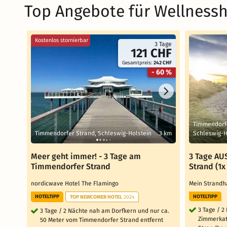
Top Angebote für Wellnessh
Kostenlos stornierbar
3 Tage
121 CHF
Gesamtpreis:
242 CHF
- 60 %
Timmendorfe
Timmendorfer Strand, Schleswig-Holstein
3 km
Schleswig-H
Meer geht immer! - 3 Tage am
3 Tage AU
Timmendorfer Strand
Strand (1
nordicwave Hotel The Flamingo
Mein Strand
HOTELTIPP
HOTELTIPP
TOP NEWCOMER HOTEL
2024
3 Tage / 2
3 Tage / 2 Nächte nah am Dorfkern und nur ca.
Zimmerkate
50 Meter vom Timmendorfer Strand entfernt