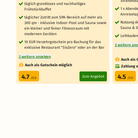
Strandhau
täglich grandioses und nachhaltiges
1 x Abend
Frühstückbuffet
Anreiseta
täglicher Zutritt zum SPA-Bereich auf mehr als
Nutzung d
300 qm - inklusive Indoor-Pool und Sauna sowie
Sauna & 
ein kleiner und feiner Fitnessraum mit
modernen Geräten
Leihbadem
10 EUR Verzehrgutschein pro Buchung für das
2 weitere an
exklusive Restaurant "SixZero" oder an der Bar
2 weitere anzeigen
Auch als 
Auch als Gutschein möglich
Zahlung e
4.7
4.5
Zum Angebot
/5.0
/5.0