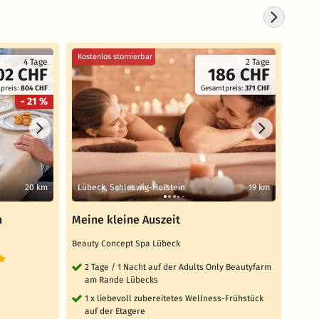
Kostenlos stornierbar
Koste
4 Tage
2 Tage
02 CHF
186 CHF
preis:
804 CHF
Gesamtpreis:
371 CHF
- 21 %
20 km
Lübeck, Schleswig-Holstein
19 km
Timm
n
Meine kleine Auszeit
Meer
Timm
Beauty Concept Spa Lübeck
nordi
2 Tage / 1 Nacht auf der Adults Only Beautyfarm
TOP 
am Rande Lübecks
4 
1 x liebevoll zubereitetes Wellness-Frühstück
Me
auf der Etagere