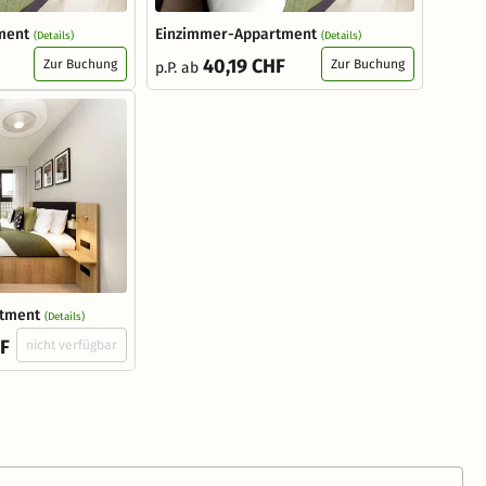
ment
Einzimmer-Appartment
(Details)
(Details)
40,19 CHF
Zur Buchung
Zur Buchung
p.P. ab
tment
(Details)
HF
nicht verfügbar