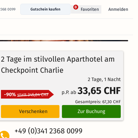
0
Anmelden
Favoriten
 2368 0099
Gutschein kaufen
+ 181 Fotos anzeigen
2 Tage im stilvollen Aparthotel am
Checkpoint Charlie
2 Tage, 1 Nacht
33,65 CHF
p.P. ab
-90%
statt 345,84 CHF
Gesamtpreis:
67,30 CHF
Verschenken
Zur Buchung
+49 (0)341 2368 0099