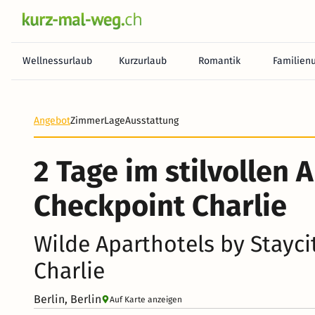
Wellnessurlaub
Kurzurlaub
Romantik
Familien
Angebot
Zimmer
Lage
Ausstattung
2 Tage im stilvollen 
Checkpoint Charlie
Wilde Aparthotels by Stayci
Charlie
Berlin, Berlin
Auf Karte anzeigen