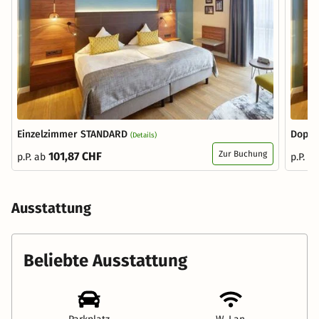
Einzelzimmer STANDARD
Doppe
(Details)
Zur Buchung
101,87 CHF
p.P. ab
p.P. a
Ausstattung
Beliebte Ausstattung