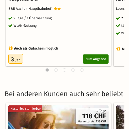
B&B Aachen Hauptbahnhof
Leonar
2 Tage / 1 Übernachtung
2 Ta
WLAN-Nutzung
tägl
WLA
Auch als Gutschein möglich
Auch
3
Zum Angebot
/5.0
Bei anderen Kunden auch sehr beliebt
Kostenlos stornierbar
4 Tage
118 CHF
Gesamtpreis:
236 CHF