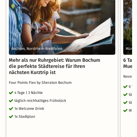
Bochum, Nordrhein-Westfalen
Münste
Mehr als nur Ruhrgebiet: Warum Bochum
6 Tag
die perfekte Städtereise für Ihren
Muens
nächsten Kurztrip ist
Novotel
Four Points Flex by Sheraton Bochum
6 Ta
4 Tage | 3 Nächte
tägl
täglich reichhaltiges Frühstück
tägl
1x Welcome Drink
WLA
1x Stadtplan