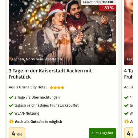
Gesamtpreis:
300 CHF
- 83 %
Aachen, Nordrhein-Westfalen
Aachen
3 Tage in der Kaiserstadt Aachen mit
4 Tag
Frühstück
Frühs
Aquis Grana City Hotel
Aquis G
3 Tage / 2 Übernachtungen
4 Ta
täglich reichhaltiges Frühstücksbuffet
tägl
WLAN-Nutzung
WLA
Auch als Gutschein möglich
Auch
4
4
Zum Angebot
/5.0
/5.0