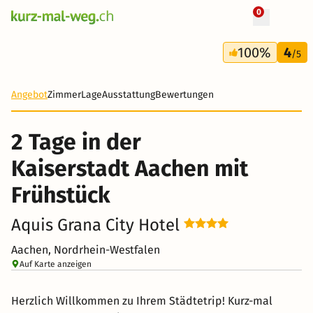
0
+ 45 Fotos
2 Tage
100%
4
72 CHF
/5
-77%
Angebot
Zimmer
Lage
Ausstattung
Bewertungen
2 Tage in der
Kaiserstadt Aachen mit
Frühstück
Aquis Grana City Hotel
Aachen, Nordrhein-Westfalen
Auf Karte anzeigen
Herzlich Willkommen zu Ihrem Städtetrip! Kurz-mal