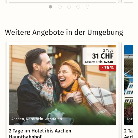
Weitere Angebote in der Umgebung
2 Tage
31 CHF
Gesamtpreis:
62 CHF
- 76 %
Aachen, Nordrhein-Westfalen
Aachen
2 Tage im Hotel ibis Aachen
2 Tage
Hauptbahnhof
Aache