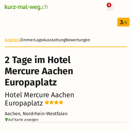
0
+ 144 Fotos
2 Tage
3
39 CHF
/5
-79%
Angebot
Zimmer
Lage
Ausstattung
Bewertungen
2 Tage im Hotel
Mercure Aachen
Europaplatz
Hotel Mercure Aachen
Europaplatz
Aachen, Nordrhein-Westfalen
Auf Karte anzeigen