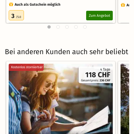
Auch als Gutschein möglich
Auch
3
Zum Angebot
/5.0
Bei anderen Kunden auch sehr beliebt
Kostenlos stornierbar
4 Tage
118 CHF
Gesamtpreis:
236 CHF