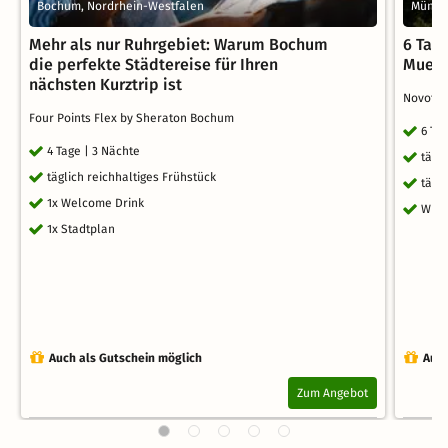
Bochum, Nordrhein-Westfalen
Münste
Mehr als nur Ruhrgebiet: Warum Bochum
6 Tag
die perfekte Städtereise für Ihren
Muens
nächsten Kurztrip ist
Novotel
Four Points Flex by Sheraton Bochum
6 Ta
4 Tage | 3 Nächte
tägl
täglich reichhaltiges Frühstück
tägl
1x Welcome Drink
WLA
1x Stadtplan
Auch als Gutschein möglich
Auch
Zum Angebot