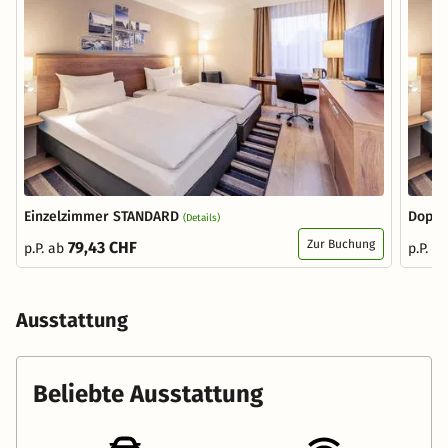
Einzelzimmer STANDARD
Doppe
(Details)
Zur Buchung
79,43 CHF
p.P. ab
p.P. a
Ausstattung
Beliebte Ausstattung