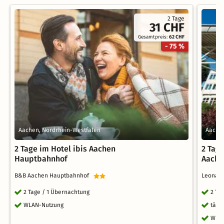
2 Tage
31 CHF
Gesamtpreis:
62 CHF
- 75 %
Aachen, Nordrhein-Westfalen
Aachen
2 Tage im Hotel ibis Aachen
2 Tage
Hauptbahnhof
Aache
B&B Aachen Hauptbahnhof
Leonar
2 Tage / 1 Übernachtung
2 Ta
WLAN-Nutzung
tägl
WLA