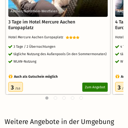
Aachen, Nordrhein-Westfalen
Aachen
3 Tage im Hotel Mercure Aachen
4 Tag
Europaplatz
Europ
Hotel Mercure Aachen Europaplatz
Hotel M
3 Tage / 2 Übernachtungen
4 Ta
tägliche Nutzung des Außenpools (in den Sommermonaten)
tägl
WLAN-Nutzung
WLA
Auch als Gutschein möglich
Auch
3
3
Zum Angebot
/5.0
/5.0
Weitere Angebote in der Umgebung