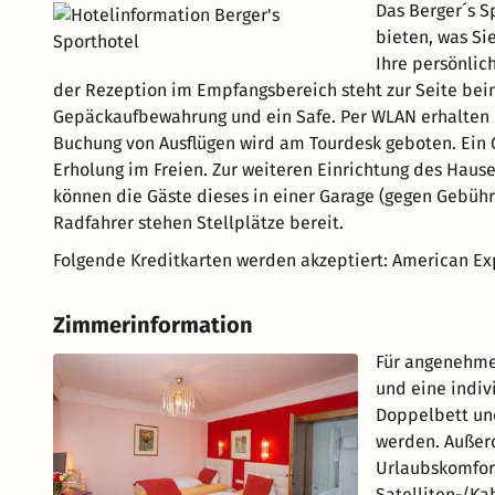
Das Berger´s S
bieten, was Si
Ihre persönli
der Rezeption im Empfangsbereich steht zur Seite bei
Gepäckaufbewahrung und ein Safe. Per WLAN erhalten d
Buchung von Ausflügen wird am Tourdesk geboten. Ein 
Erholung im Freien. Zur weiteren Einrichtung des Haus
können die Gäste dieses in einer Garage (gegen Gebühr
Radfahrer stehen Stellplätze bereit.
Folgende Kreditkarten werden akzeptiert: American Exp
Zimmerinformation
Für angenehme
und eine indiv
Doppelbett und
werden. Außerd
Urlaubskomfort
Satelliten-/Ka