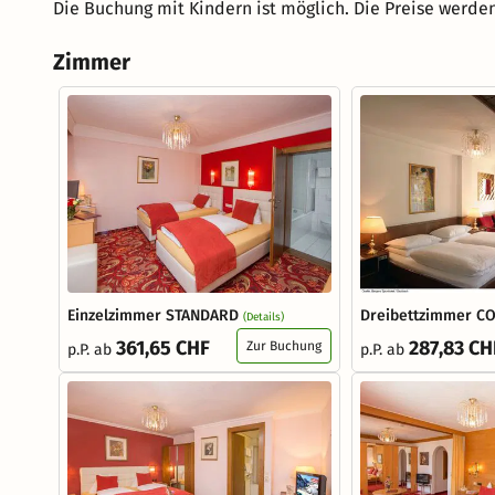
Die Buchung mit Kindern ist möglich. Die Preise werden
Zimmer
Einzelzimmer STANDARD
Dreibettzimmer C
(Details)
361,65 CHF
287,83 CH
Zur Buchung
p.P. ab
p.P. ab