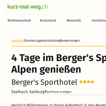
Wellnessurlaub
Kurzurlaub
Romantik
Familien
Angebot
Zimmer
Lage
Ausstattung
Bewertungen
4 Tage im Berger's S
Alpen genießen
Berger's Sporthotel
Saalbach, Salzburg
Auf Karte anzeigen
Herzlich Willkommen zu Ihrem Aufenthalt in den Berg