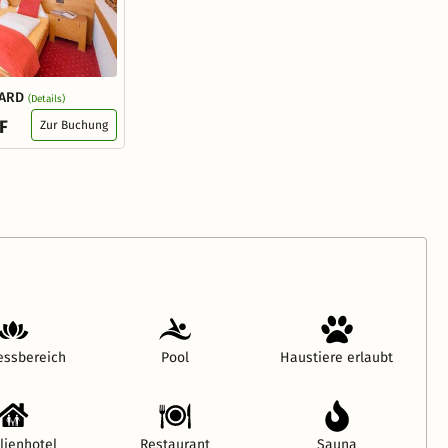
DARD
(Details)
F
Zur Buchung
essbereich
Pool
Haustiere erlaubt
lienhotel
Restaurant
Sauna