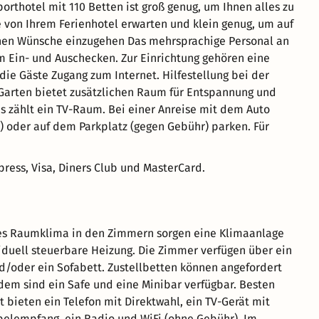
porthotel mit 110 Betten ist groß genug, um Ihnen alles zu
e von Ihrem Ferienhotel erwarten und klein genug, um auf
chen Wünsche einzugehen Das mehrsprachige Personal an
m Ein- und Auschecken. Zur Einrichtung gehören eine
ie Gäste Zugang zum Internet. Hilfestellung bei der
Garten bietet zusätzlichen Raum für Entspannung und
es zählt ein TV-Raum. Bei einer Anreise mit dem Auto
) oder auf dem Parkplatz (gegen Gebühr) parken. Für
ress, Visa, Diners Club und MasterCard.
s Raumklima in den Zimmern sorgen eine Klimaanlage
iduell steuerbare Heizung. Die Zimmer verfügen über ein
/oder ein Sofabett. Zustellbetten können angefordert
em sind ein Safe und eine Minibar verfügbar. Besten
 bieten ein Telefon mit Direktwahl, ein TV-Gerät mit
belempfang, ein Radio und WiFi (ohne Gebühr). Im