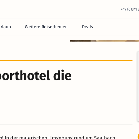
+49 (0)341
urlaub
Weitere Reisethemen
Deals
porthotel die
en! In der malerischen Umgebung rund um Saalbach