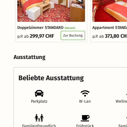
Doppelzimmer STANDARD
Appartment STAN
(Details)
299,97 CHF
373,80 CH
Zur Buchung
p.P. ab
p.P. ab
Ausstattung
Beliebte Ausstattung
Parkplatz
W-Lan
Welln
Familienfreundlich
Frühstück
Fami