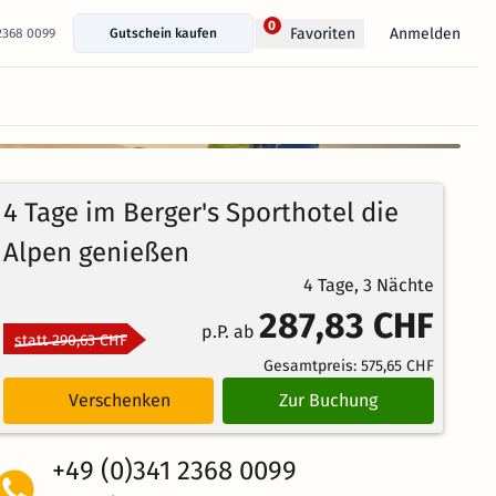
0
Anmelden
Favoriten
 2368 0099
Gutschein kaufen
+ 28 Fotos anzeigen
100%
4
2
Echte
/5
4 Tage im Berger's Sporthotel die
Bewertungen
Weiterempfehlung
Großartig
Alpen genießen
4 Tage, 3 Nächte
287,83 CHF
p.P. ab
statt 290,63 CHF
Gesamtpreis:
575,65 CHF
Verschenken
Zur Buchung
+49 (0)341 2368 0099