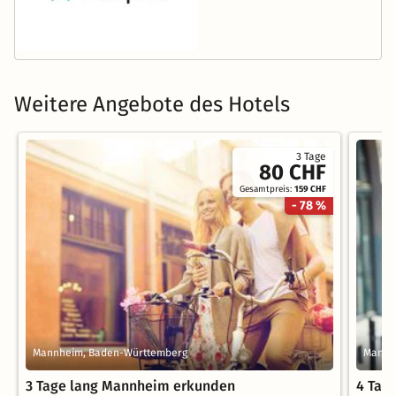
Weitere Angebote des Hotels
3 Tage
80 CHF
Gesamtpreis:
159 CHF
- 78 %
Mannheim, Baden-Württemberg
Mannh
3 Tage lang Mannheim erkunden
4 Tag