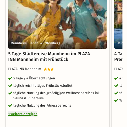
Mannheim, Baden-Württemberg
Heide
5 Tage Städtereise Mannheim im PLAZA
4 Tag
INN Mannheim mit Frühstück
Premi
PLAZA INN Mannheim
PLAZA 
5 Tage / 4 Übernachtungen
4 Ta
täglich reichhaltiges Frühstücksbuffet
tägl
tägliche Nutzung des großzügigen Wellnessbereichs inkl.
tägl
Sauna & Ruheraum
WLA
tägliche Nutzung des Fitnessbereichs
1 weitere anzeigen