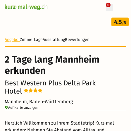
0
+ 119 Fotos
2 Tage
4.5
39 CHF
/5
-79%
Angebot
Zimmer
Lage
Ausstattung
Bewertungen
2 Tage lang Mannheim
erkunden
Best Western Plus Delta Park
Hotel
Mannheim, Baden-Württemberg
Auf Karte anzeigen
Herzlich Willkommen zu Ihrem Städtetrip! Kurz-mal
erkunden: Nehmen Sie Abstand vom Alltag und