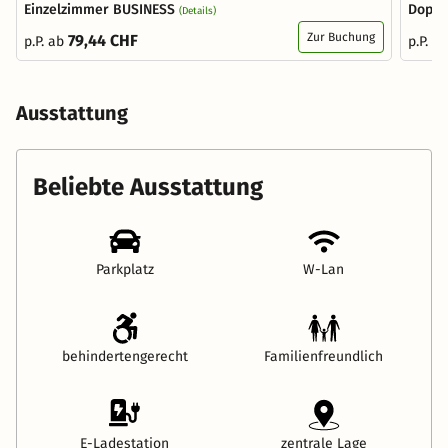
Einzelzimmer BUSINESS
Doppe
(Details)
Zur Buchung
79,44 CHF
p.P. ab
p.P. a
Ausstattung
Beliebte Ausstattung
Parkplatz
W-Lan
behindertengerecht
Familienfreundlich
E-Ladestation
zentrale Lage