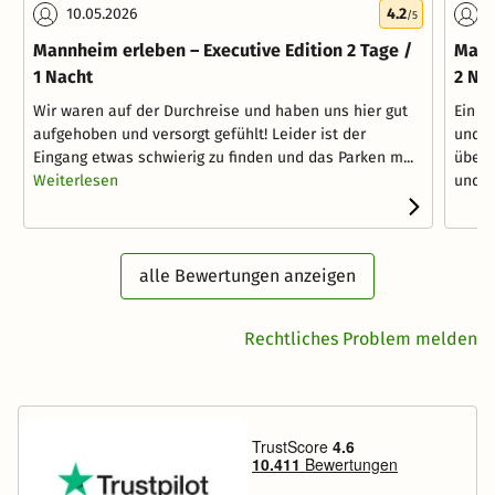
10.05.2026
4.2
0
/5
Mannheim erleben – Executive Edition 2 Tage /
Mann
1 Nacht
2 Nä
Wir waren auf der Durchreise und haben uns hier gut
Ein s
aufgehoben und versorgt gefühlt! Leider ist der
und z
Eingang etwas schwierig zu finden und das Parken m...
überd
Weiterlesen
und h.
alle Bewertungen anzeigen
Rechtliches Problem melden