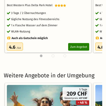
Best Western Plus Delta Park Hotel
Best We
3 Tage / 2 Übernachtungen
4 Ta
tägliche Nutzung des Fitnessbereichs
tägl
1 x Flasche Wasser auf dem Zimmer
1 x 
WLAN-Nutzung
WLA
Auch als Gutschein möglich
Auch
4.6
4.6
Zum Angebot
/5.0
Weitere Angebote in der Umgebung
5 Tage
209 CHF
Gesamtpreis:
417 CHF
- 48 %