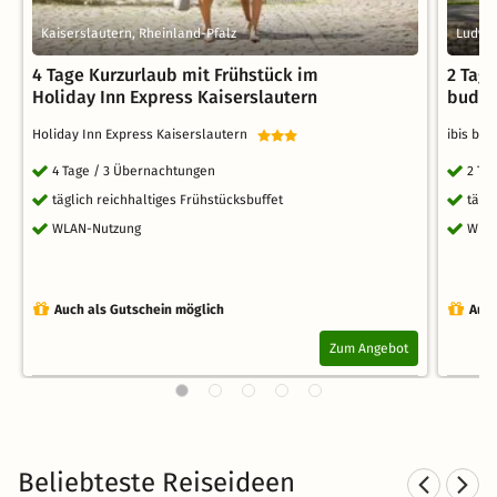
Kaiserslautern, Rheinland-Pfalz
Ludwi
4 Tage Kurzurlaub mit Frühstück im
2 Tage
Holiday Inn Express Kaiserslautern
budge
Holiday Inn Express Kaiserslautern
ibis bu
4 Tage / 3 Übernachtungen
2 Ta
täglich reichhaltiges Frühstücksbuffet
tägl
WLAN-Nutzung
WLA
Auch als Gutschein möglich
Auch
Zum Angebot
Beliebteste Reiseideen
Städtereisen nach Baden-