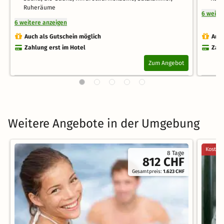
Ruheräume
6 weite
6 weitere anzeigen
Auch als Gutschein möglich
Auch
Zahlung erst im Hotel
Zahl
Zum Angebot
Weitere Angebote in der Umgebung
Kostenl
8 Tage
812 CHF
Gesamtpreis:
1.623 CHF