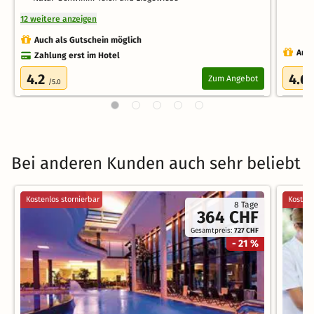
12 weitere anzeigen
Auch als Gutschein möglich
Auch
Zahlung erst im Hotel
4.2
4.6
Zum Angebot
/5.0
Bei anderen Kunden auch sehr beliebt
Kostenlos stornierbar
Kostenl
8 Tage
364 CHF
Gesamtpreis:
727 CHF
- 21 %