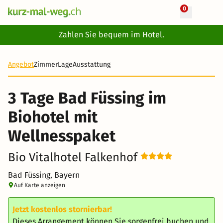
0
+ 40 Fotos
Zahlen Sie bequem im Hotel.
3 Tage
509 CHF
Angebot
Zimmer
Lage
Ausstattung
3 Tage Bad Füssing im
Biohotel mit
Wellnesspaket
Bio Vitalhotel Falkenhof
Bad Füssing, Bayern
Auf Karte anzeigen
Jetzt kostenlos stornierbar!
Dieses Arrangement können Sie sorgenfrei buchen und