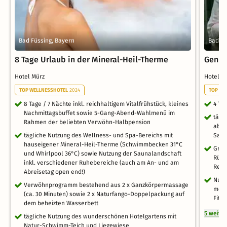
Bad Füssing, Bayern
Bad Gr
8 Tage Urlaub in der Mineral-Heil-Therme
Genie
Hotel Mürz
Hotel D
TOP WELLNESSHOTEL
2024
TOP WE
8 Tage / 7 Nächte inkl. reichhaltigem Vitalfrühstück, kleines
4 Ta
Nachmittagsbuffet sowie 5-Gang-Abend-Wahlmenü im
tägl
Rahmen der beliebten Verwöhn-Halbpension
aben
tägliche Nutzung des Wellness- und Spa-Bereichs mit
Sala
hauseigener Mineral-Heil-Therme (Schwimmbecken 31°C
Groß
und Whirlpool 36°C) sowie Nutzung der Saunalandschaft
Rück
inkl. verschiedener Ruhebereiche (auch am An- und am
Rela
Abreisetag open end!)
Nutz
Verwöhnprogramm bestehend aus 2 x Ganzkörpermassage
mehr
(ca. 30 Minuten) sowie 2 x Naturfango-Doppelpackung auf
Fitn
dem beheizten Wasserbett
5 weite
tägliche Nutzung des wunderschönen Hotelgartens mit
Natur-Schwimm-Teich und Liegewiese