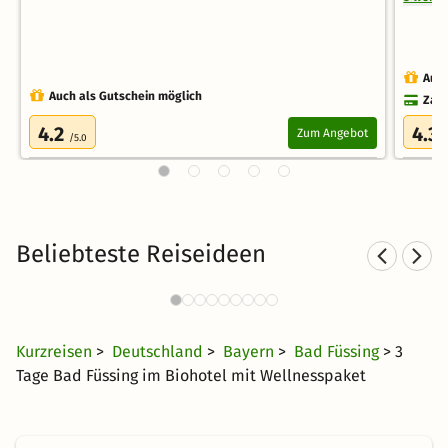
Auch
Auch als Gutschein möglich
Zahl
4.2
4.3
Zum Angebot
/5.0
/
Beliebteste Reiseideen
Wellnesshotels in Bad Füssing
Wel
104 Angebote
99 CHF
ab
Kurzreisen
>
Deutschland
>
Bayern
>
Bad Füssing
> 3
Tage Bad Füssing im Biohotel mit Wellnesspaket