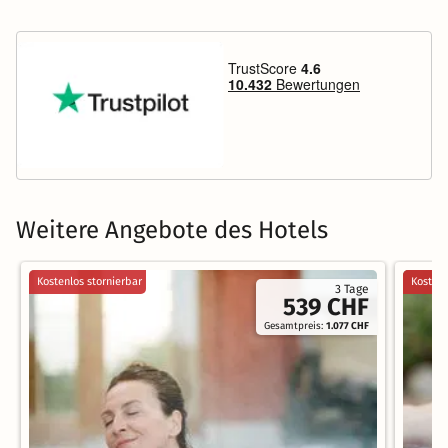
Weitere Angebote des Hotels
Kostenlos stornierbar
Kostenl
3 Tage
539 CHF
Gesamtpreis:
1.077 CHF