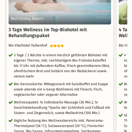
Bad Füssing, Bayern
Bad Fü
3 Tage Wellness im Top-Biohotel mit
4 Tage
Behandlungspaket
Welln
Bio Vitalhotel Falkenhof
Bio Vit
3 Tage / 2 Nächte in einem herzlich geführten Biohotel mit
4 Ta
eigener Therme, inkl. reichhaltigem Bio-Frühstücksbuffet
eige
bis 11 Uhr mit duftendem Kaffee, frisch geschnittenem Obst,
bis 
ofenfrischem Brot und Gebäck von der Biobäckerei sowie
ofen
vielem mehr
viel
Bio-Genussküche: Mittagssnack mit Salatbuffet und Suppe
Bio-
sowie abends ein 4-Gang-Wahlmenü mit Fleisch, Fisch,
sowi
vegetarischer oder veganer Alternative
vege
Wellnesspaket: 1x Individuelle Massage (30 Min.), 1x
Welln
Gesichtsbehandlung "Quelle der Schönheit und Fußbad mit
Kopf
Stuten- und Ziegenmilch, sowie Molkedrink (100 Min.)
tägl
tägliche Nutzung des Wellnessbereichs inkl. Panorama-
Ther
Thermalpool (36 °C), Salzwasserpool (29 °C), Finnischer
Saun
Sauna, Bio-Sauna, Infrarotwärmekabine, Salzkammer,
Ruh