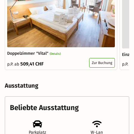
Doppelzimmer "Vital"
(Details)
Einzel
Zur Buchung
509,41 CHF
p.P. ab
p.P. a
Ausstattung
Beliebte Ausstattung
Parkplatz
W-Lan