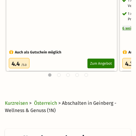
1 x 
Verf
1 x 
Präd
6 weite
Auch als Gutschein möglich
Auch
4.4
4.3
Zum Angebot
/5.0
/
Kurzreisen
>
Österreich
> Abschalten in Geinberg -
Wellness & Genuss (1N)