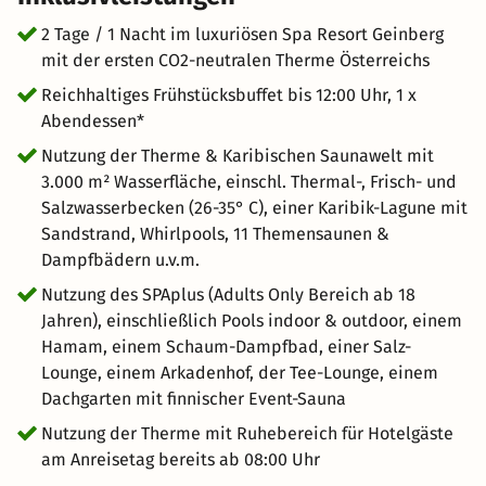
Genuss konzentrieren. * Antipasti, Salate, Suppen,
Hauptspeisen, Desserts und Käsespezialitäten, teils
2 Tage / 1 Nacht im luxuriösen Spa Resort Geinberg
serviert, teils vom Buffet, vegetarische und vegane
mit der ersten CO2-neutralen Therme Österreichs
Speisen, individuelle Auswahl, mehrfacher Genuss
Reichhaltiges Frühstücksbuffet bis 12:00 Uhr, 1 x
Abendessen*
Nutzung der Therme & Karibischen Saunawelt mit
3.000 m² Wasserfläche, einschl. Thermal-, Frisch- und
Salzwasserbecken (26-35° C), einer Karibik-Lagune mit
Sandstrand, Whirlpools, 11 Themensaunen &
Dampfbädern u.v.m.
Nutzung des SPAplus (Adults Only Bereich ab 18
Jahren), einschließlich Pools indoor & outdoor, einem
Hamam, einem Schaum-Dampfbad, einer Salz-
Lounge, einem Arkadenhof, der Tee-Lounge, einem
Dachgarten mit finnischer Event-Sauna
Nutzung der Therme mit Ruhebereich für Hotelgäste
am Anreisetag bereits ab 08:00 Uhr