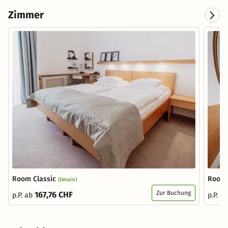
Zimmer
Room Classic
Room 
(Details)
Zur Buchung
167,76 CHF
p.P. ab
p.P. a