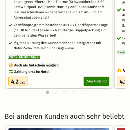
hauseigener Mineral-Heil-Therme (Schwimmbecken 31°C
abwe
und Whirlpool 36°C) sowie Nutzung der Saunalandschaft
3x E
inkl. verschiedener Ruhebereiche (auch am An- und am
Abre
Abreisetag open end!)
Wohl
Verwöhnprogramm bestehend aus 2 x Ganzkörpermassage
Saun
(ca. 30 Minuten) sowie 2 x Naturfango-Doppelpackung auf
und 
dem beheizten Wasserbett
1x A
tägliche Nutzung des wunderschönen Hotelgartens mit
Wahl
Natur-Schwimm-Teich und Liegewiese
3 weite
12 weitere anzeigen
Auch als Gutschein möglich
Auch
Zahlung erst im Hotel
4.2
4.2
Zum Angebot
/5.0
/
Bei anderen Kunden auch sehr beliebt