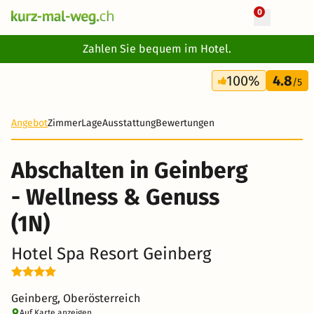
0
+ 14 Fotos
Zahlen Sie bequem im Hotel.
2 Tage
100%
4.8
168 CHF
/5
-21%
Angebot
Zimmer
Lage
Ausstattung
Bewertungen
Abschalten in Geinberg
- Wellness & Genuss
(1N)
Hotel Spa Resort Geinberg
Geinberg, Oberösterreich
Auf Karte anzeigen