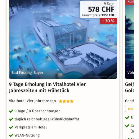
Kostenl
9 Tage
578 CHF
Gesamtpreis:
1.156 CHF
- 30 %
Bad Füssing, Bayern
Vohen
9 Tage Erholung im Vitalhotel Vier
Ge(h)
Jahreszeiten mit Frühstück
Golds
Vitalhotel Vier Jahreszeiten
Gastho
TOP RO
9 Tage / 8 Übernachtungen
8 Ta
täglich reichhaltiges Frühstücksbuffet
tägl
Parkplatz am Hotel
(bei
WLAN-Nutzung