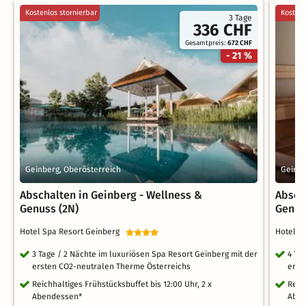
Kostenlos stornierbar
Kostenl
3 Tage
336 CHF
Gesamtpreis:
672 CHF
- 21 %
Geinberg, Oberösterreich
Geinbe
Abschalten in Geinberg - Wellness &
Absch
Genuss (2N)
Genus
Hotel Spa Resort Geinberg
Hotel S
3 Tage / 2 Nächte im luxuriösen Spa Resort Geinberg mit der
4 Ta
ersten CO2-neutralen Therme Österreichs
erst
Reichhaltiges Frühstücksbuffet bis 12:00 Uhr, 2 x
Reic
Abendessen*
Aben