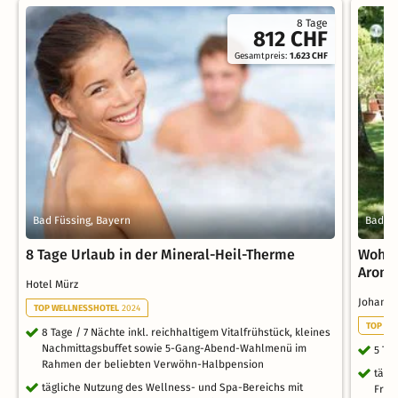
8 Tage
812 CHF
Gesamtpreis:
1.623 CHF
Bad Füssing, Bayern
Bad Fü
8 Tage Urlaub in der Mineral-Heil-Therme
Wohlfü
Aroma
Hotel Mürz
Johann
TOP WELLNESSHOTEL
2024
TOP WE
8 Tage / 7 Nächte inkl. reichhaltigem Vitalfrühstück, kleines
Nachmittagsbuffet sowie 5-Gang-Abend-Wahlmenü im
5 Ta
Rahmen der beliebten Verwöhn-Halbpension
tägl
tägliche Nutzung des Wellness- und Spa-Bereichs mit
Früh