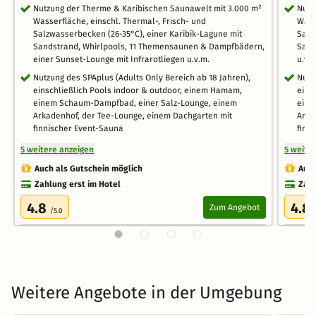
Nutzung der Therme & Karibischen Saunawelt mit 3.000 m²
Nutz
Wasserfläche, einschl. Thermal-, Frisch- und
Wass
Salzwasserbecken (26-35°C), einer Karibik-Lagune mit
Salz
Sandstrand, Whirlpools, 11 Themensaunen & Dampfbädern,
Sand
einer Sunset-Lounge mit Infrarotliegen u.v.m.
u.v.
Nutzung des SPAplus (Adults Only Bereich ab 18 Jahren),
Nutz
einschließlich Pools indoor & outdoor, einem Hamam,
eins
einem Schaum-Dampfbad, einer Salz-Lounge, einem
eine
Arkadenhof, der Tee-Lounge, einem Dachgarten mit
Arka
finnischer Event-Sauna
finn
5 weitere anzeigen
5 weite
Auch als Gutschein möglich
Auch
Zahlung erst im Hotel
Zahl
4.8
4.8
Zum Angebot
/5.0
Weitere Angebote in der Umgebung