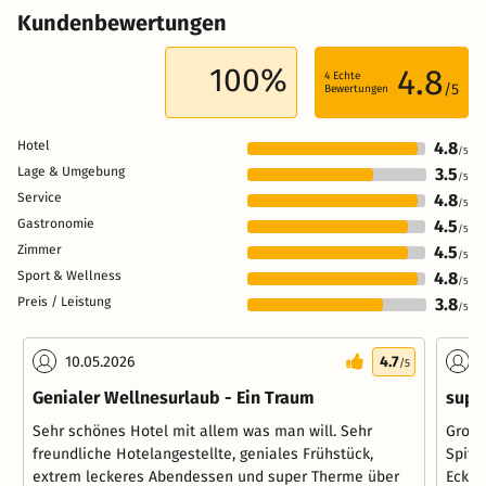
Kundenbewertungen
100%
4.8
4
Echte
/5
Bewertungen
Hotel
4.8
/5
Lage & Umgebung
3.5
/5
Service
4.8
/5
Gastronomie
4.5
/5
Zimmer
4.5
/5
Sport & Wellness
4.8
/5
Preis / Leistung
3.8
/5
10.05.2026
4.7
0
/5
Genialer Wellnesurlaub - Ein Traum
supe
Sehr schönes Hotel mit allem was man will. Sehr
Großz
freundliche Hotelangestellte, geniales Frühstück,
Spitz
extrem leckeres Abendessen und super Therme über
Ecken