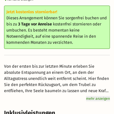
Jetzt kostenlos stornierbar!
Dieses Arrangement können Sie sorgenfrei buchen und
bis zu
3 Tage vor Anreise
kostenfrei stornieren oder
umbuchen. Es besteht momentan keine
Notwendigkeit, auf eine spannende Reise in den
kommenden Monaten zu verzichten.
Von der ersten bis zur letzten Minute erleben Sie
absolute Entspannung an einem Ort, an dem der
Alltagsstress unendlich weit entfernt scheint. Hier finden
Sie den perfekten Rückzugsort, um dem Trubel zu
entfliehen, Ihre Seele baumeln zu lassen und neue Kraft
sowie Energie zu tanken. Das mit Hingabe geführte Hotel
mehr anzeigen
zeichnet sich durch Wellness-Angebote aus, die sich
besonders auf tiefe Entspannung und kulinarischen
Inklusivleistungen