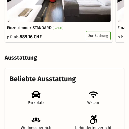
Einzelzimmer STANDARD
Einze
(Details)
Zur Buchung
885,16 CHF
p.P. ab
p.P. a
Ausstattung
Beliebte Ausstattung
Parkplatz
W-Lan
Wellnessbereich
behindertengerecht