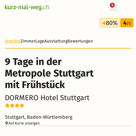
0
+ 8 Fotos
9 Tage
80%
4
497 CHF
/5
-58%
Angebot
Zimmer
Lage
Ausstattung
Bewertungen
9 Tage in der
Metropole Stuttgart
mit Frühstück
DORMERO Hotel Stuttgart
Stuttgart, Baden-Württemberg
Auf Karte anzeigen