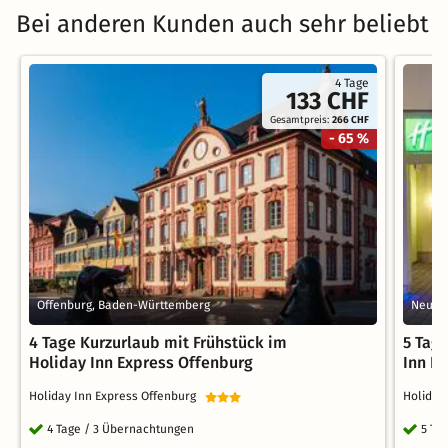
Bei anderen Kunden auch sehr beliebt
4 Tage
133 CHF
Gesamtpreis:
266 CHF
- 65 %
Offenburg, Baden-Württemberg
Neunki
4 Tage Kurzurlaub mit Frühstück im
5 Tag
Holiday Inn Express Offenburg
Inn E
Holiday Inn Express Offenburg
Holiday
4 Tage / 3 Übernachtungen
5 Ta