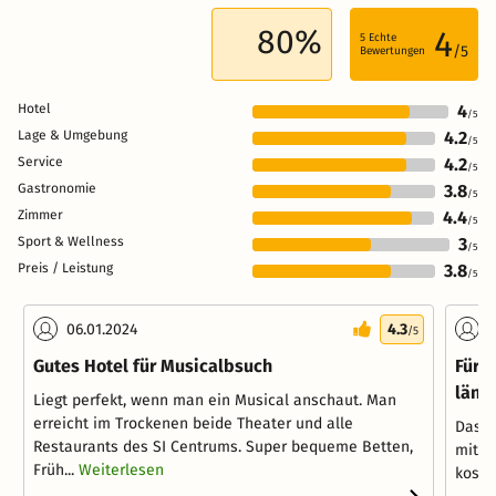
80%
4
5
Echte
/5
Bewertungen
Hotel
4
/5
Lage & Umgebung
4.2
/5
Service
4.2
/5
Gastronomie
3.8
/5
Zimmer
4.4
/5
Sport & Wellness
3
/5
Preis / Leistung
3.8
/5
06.01.2024
4.3
0
/5
Gutes Hotel für Musicalbsuch
Für 1
läng
Liegt perfekt, wenn man ein Musical anschaut. Man
erreicht im Trockenen beide Theater und alle
Das Ho
Restaurants des SI Centrums. Super bequeme Betten,
mit d
Früh...
Weiterlesen
koste