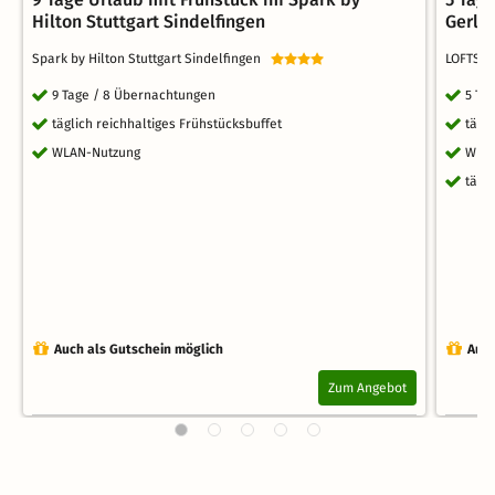
Hilton Stuttgart Sindelfingen
Gerli
Spark by Hilton Stuttgart Sindelfingen
LOFTSTY
9 Tage / 8 Übernachtungen
5 Ta
täglich reichhaltiges Frühstücksbuffet
tägl
WLAN-Nutzung
WLA
tägl
Auch als Gutschein möglich
Auch
Zum Angebot