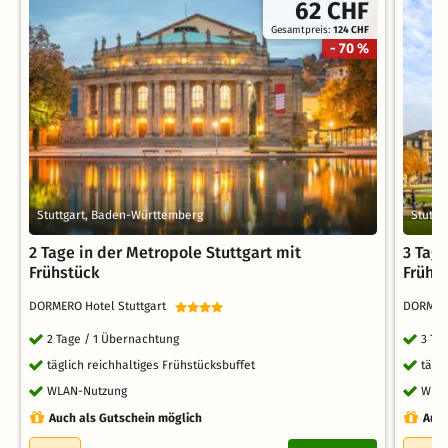
62 CHF
Gesamtpreis:
124 CHF
- 70 %
Stuttgart, Baden-Württemberg
Stuttg
2 Tage in der Metropole Stuttgart mit
3 Tage
Frühstück
Frühs
DORMERO Hotel Stuttgart
DORMERO
2 Tage / 1 Übernachtung
3 Ta
täglich reichhaltiges Frühstücksbuffet
tägl
WLAN-Nutzung
WLA
Auch als Gutschein möglich
Auch