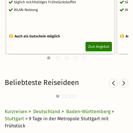
täglich reichhaltiges Frühstücksbuffet
tägl
WLAN-Nutzung
WLA
Auch als Gutschein möglich
Auch
Zum Angebot
Beliebteste Reiseideen
S
Städtereisen nach Stuttgart
156 Angebote
28 CHF
ab
Kurzreisen
>
Deutschland
>
Baden-Württemberg
>
Stuttgart
> 9 Tage in der Metropole Stuttgart mit
Frühstück