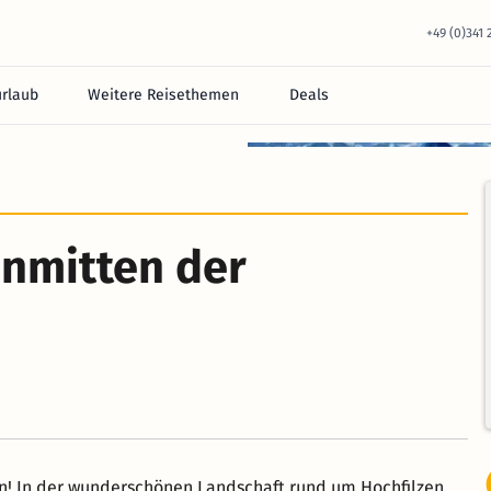
+49 (0)341
urlaub
Weitere Reisethemen
Deals
inmitten der
n! In der wunderschönen Landschaft rund um Hochfilzen