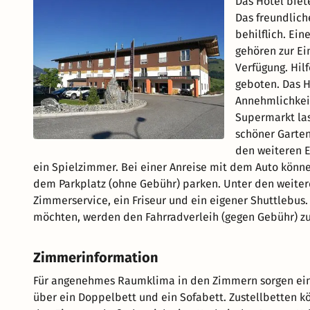
Das Hotel biet
Das freundlich
behilflich. Ei
gehören zur Ei
Verfügung. Hil
geboten. Das H
Annehmlichkeit
Supermarkt las
schöner Garten
den weiteren E
ein Spielzimmer. Bei einer Anreise mit dem Auto könne
dem Parkplatz (ohne Gebühr) parken. Unter den weiteren
Zimmerservice, ein Friseur und ein eigener Shuttlebu
möchten, werden den Fahrradverleih (gegen Gebühr) zu
Zimmerinformation
Für angenehmes Raumklima in den Zimmern sorgen ein
über ein Doppelbett und ein Sofabett. Zustellbetten kö