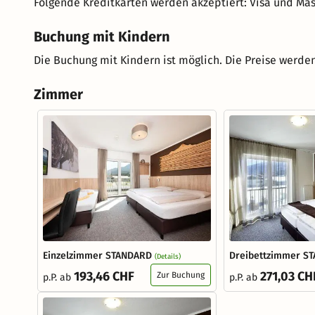
Folgende Kreditkarten werden akzeptiert: Visa und Mas
Buchung mit Kindern
Die Buchung mit Kindern ist möglich. Die Preise werden
Zimmer
Einzelzimmer STANDARD
Dreibettzimmer S
(Details)
193,46 CHF
271,03 CH
Zur Buchung
p.P. ab
p.P. ab