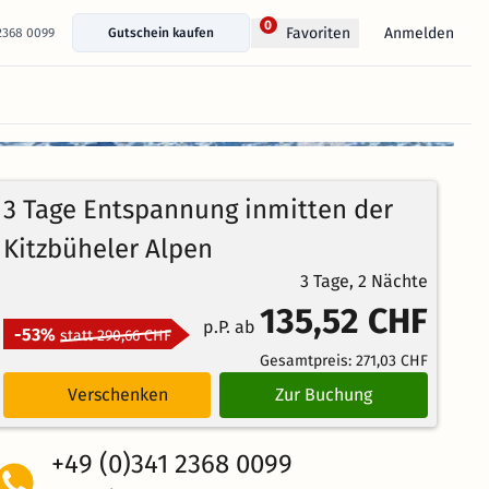
0
Anmelden
Favoriten
 2368 0099
Gutschein kaufen
+ 38 Fotos anzeigen
100%
4.8
4
Echte
/5
3 Tage Entspannung inmitten der
Bewertungen
Weiterempfehlung
Herausragend
Kitzbüheler Alpen
3 Tage, 2 Nächte
135,52 CHF
p.P. ab
-53%
statt 290,66 CHF
Gesamtpreis:
271,03 CHF
Verschenken
Zur Buchung
+49 (0)341 2368 0099