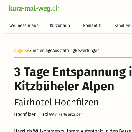
Wellnessurlaub
Kurzurlaub
Romantik
Familien
Angebot
Zimmer
Lage
Ausstattung
Bewertungen
3 Tage Entspannung 
Kitzbüheler Alpen
Fairhotel Hochfilzen
Hochfilzen, Tirol
Auf Karte anzeigen
Herzlich Willkommen zu Ihrem Aufenthalt in den Berge