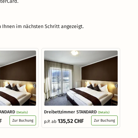
terCard.
 Ihnen im nächsten Schritt angezeigt.
TANDARD
Dreibettzimmer STANDARD
(Details)
(Details)
F
135,52 CHF
Zur Buchung
Zur Buchung
p.P. ab