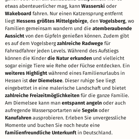
etwas abenteuerlicher mag, kann
Wasserski
oder
Wakeboard
fahren. Nur einen Katzensprung entfernt
liegt
Hessens größtes Mittelgebirge
, den
Vogelsberg
, wo
Familien gemeinsam wandern und die
atemberaubende
Aussicht
von den Gipfeln genießen können. Zudem gibt
es auf dem Vogelsberg
zahlreiche Radwege
für
Fahrradfahrer jeden Levels. Während des Aufstiegs
können die Kinder
die Natur erkunden
und vielleicht
sogar einige Tiere wie Rehe oder Füchse entdecken. Ein
weiteres Highlight
während eines Familienurlaubs in
Hessen ist
der Diemelsee
. Dieser ruhige See liegt
eingebettet in eine malerische Landschaft und bietet
zahlreiche Freizeitmöglichkeiten
für die ganze Familie.
Am Diemelsee kann man
entspannt angeln
oder auch
aufregende Wassersportarten wie
Segeln
oder
Kanufahren
ausprobieren. Erleben Sie unvergessliche
Momente und buchen Sie noch heute eine
familienfreundliche Unterkunft
in Deutschland.