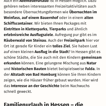
Auch ein
Abenteuerurlaub
ist in Hessen möglich. Dazu
gehören neben interessanten Freizeitaktivitäten auch
besondere Übernachtungsformen wie
Übernachten im
Weinfass
,
auf einem Bauernhof
oder in einem
alten
Schiffscontainer
. Wir bieten Ihnen Packages mit
Eintritten in Kletterparks
,
Tierparks
und ähnlich
erlebnisreiche Ausflugsziele
. Aufregung pur gibt es im
Räuberwald von Steinau
. Auch der
Freizeitpark
hier vor
Ort ist gerade für Kinder ein
tolles Ziel
. Sie haben Lust
auf einen kleinen
Ausflug in die Stadt
? In Hessen gibt es
schöne Städte, die Sie auch mit den Kindern
gemeinsam
erkunden
können. Eine gelungene Mischung aus
Natur
und
historischen Bauten
bietet beispielsweise
Fulda
. In
der
Altstadt von Bad Homburg
können Sie Ihren Kindern
zeigen, wie die Häuser früher gebaut wurden. Hier wird
das
Interesse an der Geschichte
beim Nachwuchs
schnell geweckt.
Familienurlaub in Hessen – die