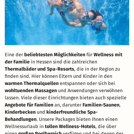
Eine der
beliebtesten Möglichkeiten
für
Wellness mit
der Familie
in Hessen sind die zahlreichen
Thermalbäder und Spa-Resorts
, die in der Region zu
finden sind. Hier können Eltern und Kinder in den
warmen Thermalquellen
entspannen oder sich bei
wohltuenden Massagen
und Anwendungen verwöhnen
lassen. Viele dieser Einrichtungen bieten auch spezielle
Angebote für Familien
an, darunter
Familien-Saunen
,
Kinderbecken
und
kinderfreundliche Spa-
Behandlungen
. Unsere Packages bieten Ihnen einen
Wellnessurlaub in
tollen Wellness-Hotels
, die über
einen
großen Poolbereich
verfügen und bei denen der