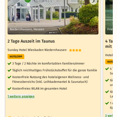
Niedernhausen, Hessen
Friele
2 Tage Auszeit im Taunus
4 Tage
mit H
Sunday Hotel Wiesbaden Niedernhausen
Hotel A
HOTELTIPP
HOTELT
3 Tage / 2 Nächte im komfortablen Familienzimmer
4 Ta
Täglich reichhaltiges Frühstücksbuffet für die ganze Familie
See
Kostenfreie Nutzung des hoteleigenen Wellness- und
tägl
Fitnessbereichs (inkl. Leihbademantel & Saunatuch)
und 
Kostenfreies WLAN im gesamten Hotel
tägli
1 weitere anzeigen
Land
1 x 
für 
2 weite