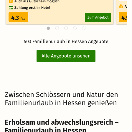
Auch als Gutschein möglich
Auch
Zahlung erst im Hotel
4.3
4.5
Zum Angebot
/5.0
503 Familienurlaub in Hessen Angebote
Alle Angebote ansehen
Zwischen Schlössern und Natur den
Familienurlaub in Hessen genießen
Erholsam und abwechslungsreich –
Familienurlaub in Hessen