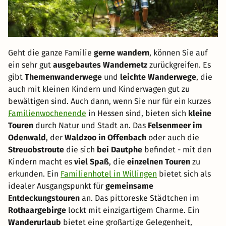
Geht die ganze Familie
gerne wandern
, können Sie auf
ein sehr gut
ausgebautes Wandernetz
zurückgreifen. Es
gibt
Themenwanderwege
und
leichte Wanderwege
, die
auch mit kleinen Kindern und Kinderwagen gut zu
bewältigen sind. Auch dann, wenn Sie nur für ein kurzes
Familienwochenende
in Hessen sind, bieten sich
kleine
Touren
durch Natur und Stadt an. Das
Felsenmeer im
Odenwald
, der
Waldzoo in Offenbach
oder auch die
Streuobstroute
die sich
bei Dautphe
befindet - mit den
Kindern macht es
viel Spaß
, die
einzelnen Touren
zu
erkunden. Ein
Familienhotel in Willingen
bietet sich als
idealer Ausgangspunkt für
gemeinsame
Entdeckungstouren
an. Das pittoreske Städtchen im
Rothaargebirge
lockt mit einzigartigem Charme. Ein
Wanderurlaub
bietet eine großartige Gelegenheit,