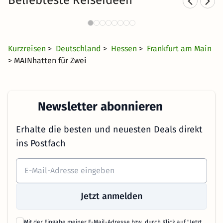
Beliebteste Reiseideen
Romantische Hotels in Frankfurt
Rom
13 Angebote
65 CHF
ab
Kurzreisen
>
Deutschland
>
Hessen
>
Frankfurt am Main
> MAINhatten für Zwei
Newsletter abonnieren
Erhalte die besten und neuesten Deals direkt
ins Postfach
Jetzt anmelden
Mit der Eingabe meiner E-Mail-Adresse bzw. durch Klick auf "Jetzt