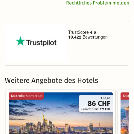
Rechtliches Problem melden
Weitere Angebote des Hotels
Kostenlos stornierbar
Kostenl
3 Tage
86 CHF
Gesamtpreis:
171 CHF