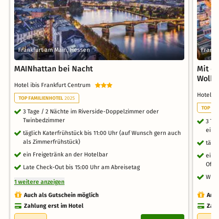
Frankfurt am Main, Hessen
Frankf
MAINhattan bei Nacht
Mit d
Wolke
Hotel ibis Frankfurt Centrum
Hotel i
TOP FAMILIENHOTEL
2025
TOP FA
3 Tage / 2 Nächte im Riverside-Doppelzimmer oder
Twinbedzimmer
3 Ta
eine
täglich Katerfrühstück bis 11:00 Uhr (auf Wunsch gern auch
als Zimmerfrühstück)
tägl
ein Freigetränk an der Hotelbar
ein 
Off'
Late Check-Out bis 15:00 Uhr am Abreisetag
WLAN
1 weitere anzeigen
Auch als Gutschein möglich
Auch
Zahlung erst im Hotel
Zahl