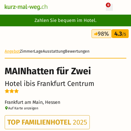
0
+ 11 Fotos
Zahlen Sie bequem im Hotel.
3 Tage
98%
4.3
72 CHF
/5
Angebot
Zimmer
Lage
Ausstattung
Bewertungen
MAINhatten für Zwei
Hotel ibis Frankfurt Centrum
Frankfurt am Main, Hessen
Auf Karte anzeigen
TOP FAMILIENHOTEL
2025