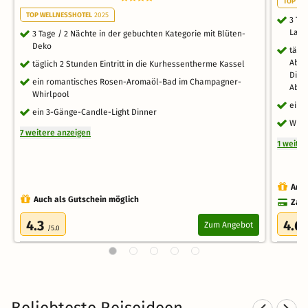
TOP FA
TOP WELLNESSHOTEL
2025
3 Ta
Lahn
3 Tage / 2 Nächte in der gebuchten Kategorie mit Blüten-
Deko
tägl
Aben
täglich 2 Stunden Eintritt in die Kurhessentherme Kassel
Dinn
ein romantisches Rosen-Aromaöl-Bad im Champagner-
Abe
Whirlpool
ein 
ein 3-Gänge-Candle-Light Dinner
WLAN
7 weitere anzeigen
1 weite
Auch
Auch als Gutschein möglich
Zahl
4.3
4.6
Zum Angebot
/5.0