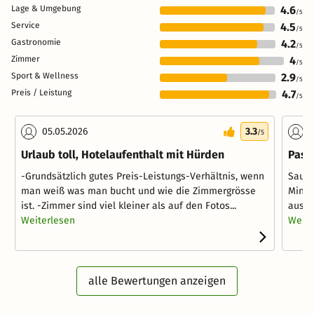
Lage & Umgebung
4.6
/5
Service
4.5
/5
Gastronomie
4.2
/5
Zimmer
4
/5
Sport & Wellness
2.9
/5
Preis / Leistung
4.7
/5
05.05.2026
3.3
1
/5
Urlaub toll, Hotelaufenthalt mit Hürden
Pass
-Grundsätzlich gutes Preis-Leistungs-Verhältnis, wenn
Saube
man weiß was man bucht und wie die Zimmergrösse
Mini-
ist. -Zimmer sind viel kleiner als auf den Fotos...
ausre
Weiterlesen
Weite
alle Bewertungen anzeigen