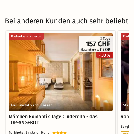
Bei anderen Kunden auch sehr beliebt
Kostenlos stornierbar
Kostenl
3 Tage
157 CHF
Gesamtpreis:
314 CHF
- 30 %
Bad Emstal Sand, Hessen
Staufe
Märchen Romantik Tage Cinderella - das
Roman
TOP-ANGEBOT!
Burgho
Parkhotel Emstaler Höhe