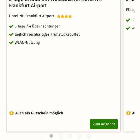
Frankfurt Airport
Platzhi
Hotel NH Frankfurt Airport
5 Ta
5 Tage / 4 Übernachtungen
WLA
täglich reichhaltiges Frühstücksbuffet
WLAN-Nutzung
Auch als Gutschein möglich
Auch
Zum Angebot