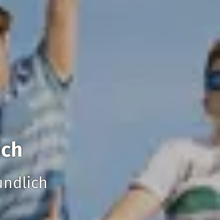
ich
undlich