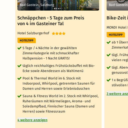
Bad Gastein, Salzburg
Bad Gastein
Schnäppchen - 5 Tage zum Preis
Bike-Zeit 
von 4 im Gasteiner Tal
MONDI Hotel
Hotel Salzburgerhof
HOTELTIPP
HOTELTIPP
ab 1 Über
Zimmerkat
5 Tage / 4 Nächte in der gewählten
Zimmerkategorie mit schmackhafter
tägl. Früh
Halbpension - 1 Nacht GRATIS!
vielen re
täglich reichhaltiges Frühstücksbuffet mit Bio-
tägl. Abe
Ecke sowie Abendessen als Wahlmenü
genussvoll
Pool & Thermal World im 6. Stock mit
1 x Begrü
Indoorpool, Whirlpool, getrennten Saunen für
stilvollen
Damen und Herren sowie Erlebnisduschen
3 weitere an
Sauna & Fitness World im 2. Stock mit Whirlpool,
Ruheräumen mit Wärmeliegen, Aroma- und
Soledampfbad, Finnischer Sauna (Damen und
Herren) sowie Fitnessraum
4 weitere anzeigen