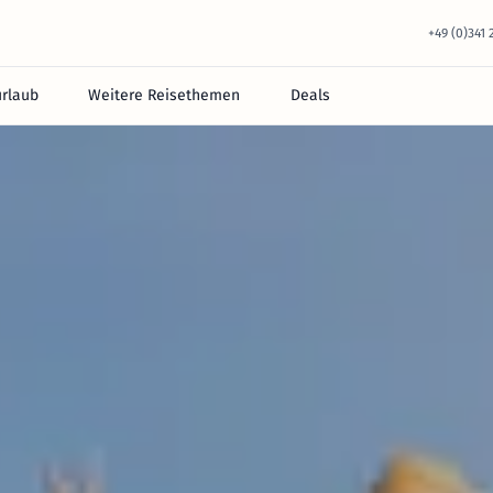
+49 (0)341
urlaub
Weitere Reisethemen
Deals