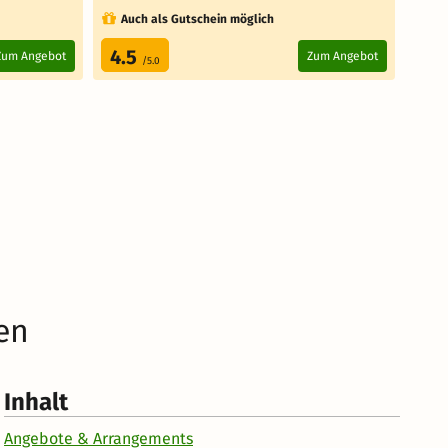
Auch als Gutschein möglich
Au
4.5
4.
Zum Angebot
Zum Angebot
/5.0
en
Inhalt
Angebote & Arrangements