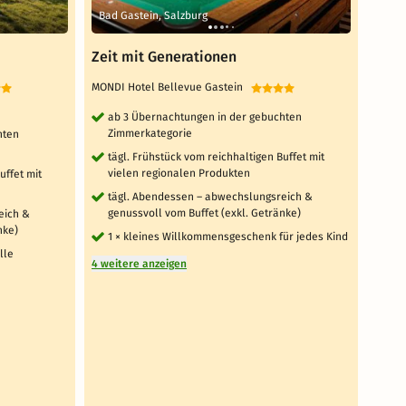
Bad Gastein, Salzburg
Bad 
Zeit mit Generationen
Hike,
MONDI Hotel Bellevue Gastein
MONDI
ab 3 Übernachtungen in der gebuchten
ab
Zimmerkategorie
Zi
hten
tägl. Frühstück vom reichhaltigen Buffet mit
täg
vielen regionalen Produkten
vi
uffet mit
tägl. Abendessen – abwechslungsreich &
tä
genussvoll vom Buffet (exkl. Getränke)
gen
eich &
nke)
1 × kleines Willkommensgeschenk für jedes Kind
1 x
Pe
lle
4 weitere anzeigen
3 weit