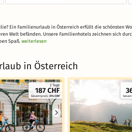
lie? Ein Familienurlaub in Österreich erfüllt die schönsten W
nderen Welt befänden. Unsere Familienhotels zeichnen sich dur
aben Spaß.
weiterlesen
laub in Österreich
2 Tage
187 CHF
3
Gesamtpreis:
374 CHF
Gesamt