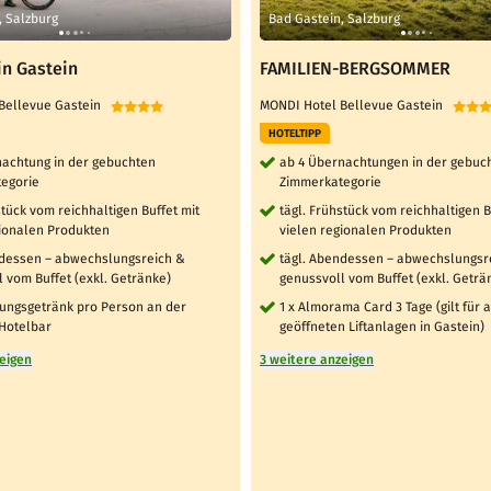
, Salzburg
Bad Gastein, Salzburg
in Gastein
FAMILIEN-BERGSOMMER
 Bellevue Gastein
MONDI Hotel Bellevue Gastein
HOTELTIPP
nachtung in der gebuchten
ab 4 Übernachtungen in der gebuc
egorie
Zimmerkategorie
stück vom reichhaltigen Buffet mit
tägl. Frühstück vom reichhaltigen B
gionalen Produkten
vielen regionalen Produkten
ndessen – abwechslungsreich &
tägl. Abendessen – abwechslungsr
 vom Buffet (exkl. Getränke)
genussvoll vom Buffet (exkl. Geträ
ßungsgetränk pro Person an der
1 x Almorama Card 3 Tage (gilt für a
 Hotelbar
geöffneten Liftanlagen in Gastein)
zeigen
3 weitere anzeigen