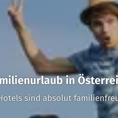
milienurlaub in Österre
Hotels sind absolut familienfre