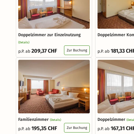
Doppelzimmer zur Einzelnutzung
Doppelzimmer Kom
(Details)
209,37 CHF
181,33 CH
Zur Buchung
p.P. ab
p.P. ab
Familienzimmer
Doppelzimmer
(Details)
(Detai
195,35 CHF
167,31 CH
Zur Buchung
p.P. ab
p.P. ab