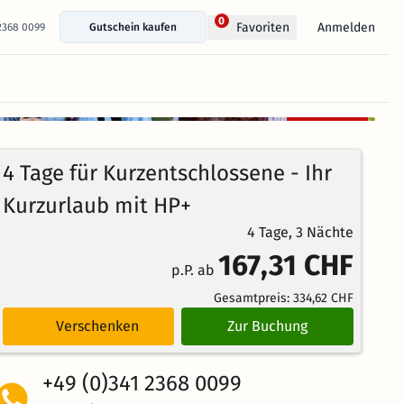
0
Anmelden
Favoriten
 2368 0099
Gutschein kaufen
+ 40 Fotos anzeigen
Kostenlos
93%
stornierbar
4
1880
Echte
/5
4 Tage für Kurzentschlossene - Ihr
Bewertungen
Weiterempfehlung
Großartig
Kurzurlaub mit HP+
4 Tage, 3 Nächte
167,31 CHF
p.P. ab
Gesamtpreis:
334,62 CHF
Verschenken
Zur Buchung
+49 (0)341 2368 0099