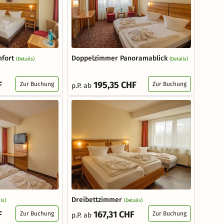
fort
Doppelzimmer Panoramablick
(Details)
(Details)
F
195,35 CHF
Zur Buchung
Zur Buchung
p.P. ab
Dreibettzimmer
ls)
(Details)
F
167,31 CHF
Zur Buchung
Zur Buchung
p.P. ab