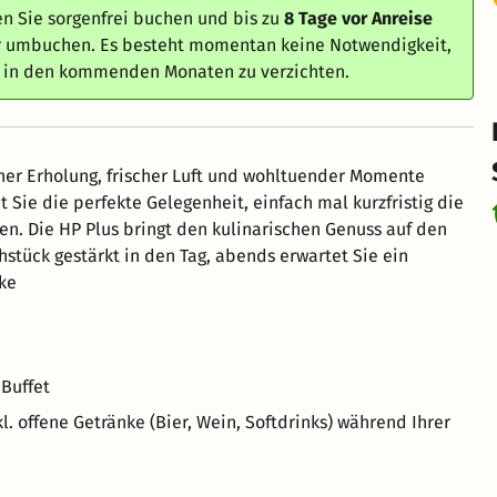
n Sie sorgenfrei buchen und bis zu
8 Tage vor Anreise
er umbuchen. Es besteht momentan keine Notwendigkeit,
e in den kommenden Monaten zu verzichten.
aner Erholung, frischer Luft und wohltuender Momente
et Sie die perfekte Gelegenheit, einfach mal kurzfristig die
en. Die HP Plus bringt den kulinarischen Genuss auf den
hstück gestärkt in den Tag, abends erwartet Sie ein
ke
 Buffet
 offene Getränke (Bier, Wein, Softdrinks) während Ihrer