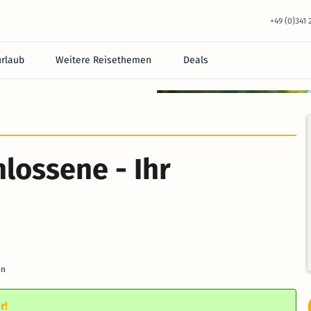
+49 (0)341
urlaub
Weitere Reisethemen
Deals
lossene - Ihr
en
r!