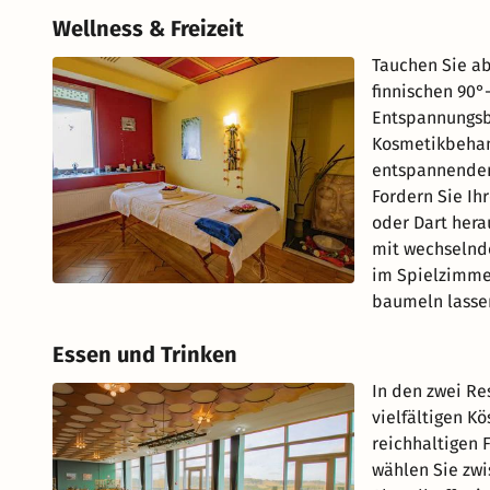
Wellness & Freizeit
Tauchen Sie ab
finnischen 90°
Entspannungsb
Kosmetikbehan
entspannenden 
Fordern Sie Ih
oder Dart herau
mit wechselnd
im Spielzimmer
baumeln lasse
Essen und Trinken
In den zwei Re
vielfältigen K
reichhaltigen 
wählen Sie zw