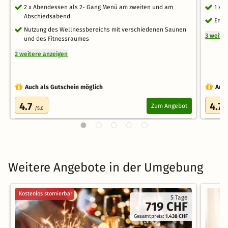
2 x Abendessen als 2- Gang Menü am zweiten und am
1 x 
Abschiedsabend
Ents
Nutzung des Wellnessbereichs mit verschiedenen Saunen
3 weite
und des Fitnessraumes
2 weitere anzeigen
Auch als Gutschein möglich
Auch
4.7
4.7
Zum Angebot
/5.0
/
Weitere Angebote in der Umgebung
Kostenlos stornierbar
5 Tage
719 CHF
Gesamtpreis:
1.438 CHF