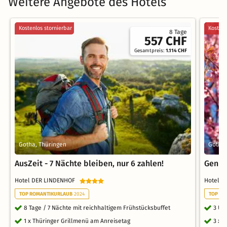
Weitere Angebote des Hotels
Kostenlos stornierbar
Kostenl
8 Tage
557 CHF
Gesamtpreis:
1.114 CHF
Gotha, Thüringen
Gotha,
AusZeit - 7 Nächte bleiben, nur 6 zahlen!
Genie
Hotel DER LINDENHOF
Hotel 
TOP ROMANTIKURLAUB
2024
TOP RO
8 Tage / 7 Nächte mit reichhaltigem Frühstücksbuffet
3 Üb
1 x Thüringer Grillmenü am Anreisetag
3 x 