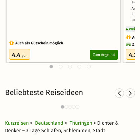
Etag
Arom
Finn
und 
4 weite
Auch
Auch als Gutschein möglich
Zahl
4.4
4.7
Zum Angebot
/5.0
/
Beliebteste Reiseideen
Städtereisen nach Thüringen
496 Angebote
34 CHF
ab
Kurzreisen
>
Deutschland
>
Thüringen
> Dichter &
Denker – 3 Tage Schlafen, Schlemmen, Stadt