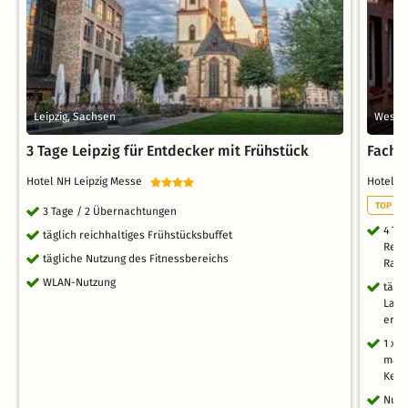
Leipzig, Sachsen
Wesert
3 Tage Leipzig für Entdecker mit Frühstück
Fachw
Hotel NH Leipzig Messe
Hotel-
TOP RO
3 Tage / 2 Übernachtungen
4 Ta
täglich reichhaltiges Frühstücksbuffet
Rein
tägliche Nutzung des Fitnessbereichs
Rad
WLAN-Nutzung
tägl
Land
erle
1 x 
märc
Kerz
Nutz