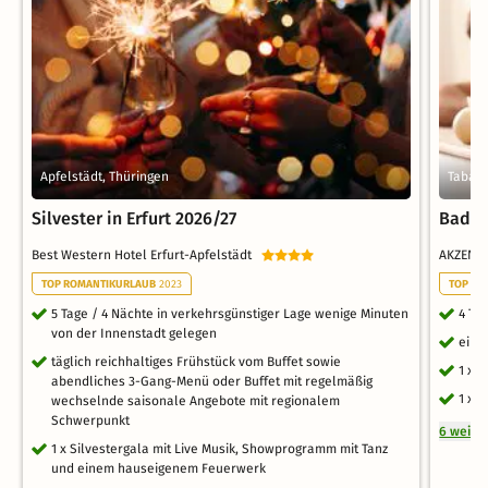
Apfelstädt, Thüringen
Tabarz
Silvester in Erfurt 2026/27
Bad T
Best Western Hotel Erfurt-Apfelstädt
AKZENT 
TOP ROMANTIKURLAUB
2023
TOP RO
5 Tage / 4 Nächte in verkehrsgünstiger Lage wenige Minuten
4 Ta
von der Innenstadt gelegen
ein 
täglich reichhaltiges Frühstück vom Buffet sowie
1 x 
abendliches 3-Gang-Menü oder Buffet mit regelmäßig
1 x 
wechselnde saisonale Angebote mit regionalem
Schwerpunkt
6 weite
1 x Silvestergala mit Live Musik, Showprogramm mit Tanz
und einem hauseigenem Feuerwerk