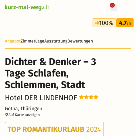
0
+ 13 Fotos
3 Tage
100%
4.7
179 CHF
/5
Angebot
Zimmer
Lage
Ausstattung
Bewertungen
Dichter & Denker – 3
Tage Schlafen,
Schlemmen, Stadt
Hotel DER LINDENHOF
Gotha, Thüringen
Auf Karte anzeigen
TOP ROMANTIKURLAUB
2024