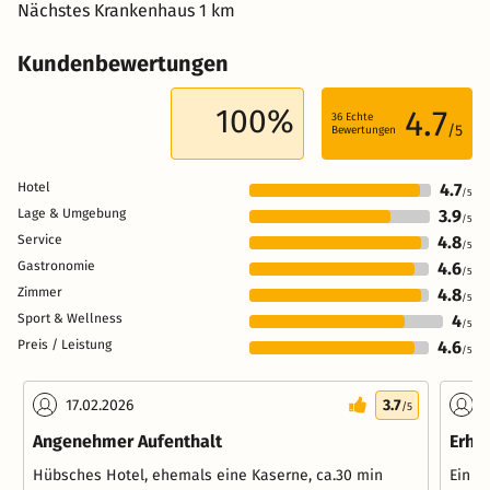
Nächstes Krankenhaus 1 km
Kundenbewertungen
100%
4.7
36
Echte
/5
Bewertungen
Hotel
4.7
/5
Lage & Umgebung
3.9
/5
Service
4.8
/5
Gastronomie
4.6
/5
Zimmer
4.8
/5
Sport & Wellness
4
/5
Preis / Leistung
4.6
/5
17.02.2026
3.7
2
/5
Angenehmer Aufenthalt
Erho
Hübsches Hotel, ehemals eine Kaserne, ca.30 min
Ein w