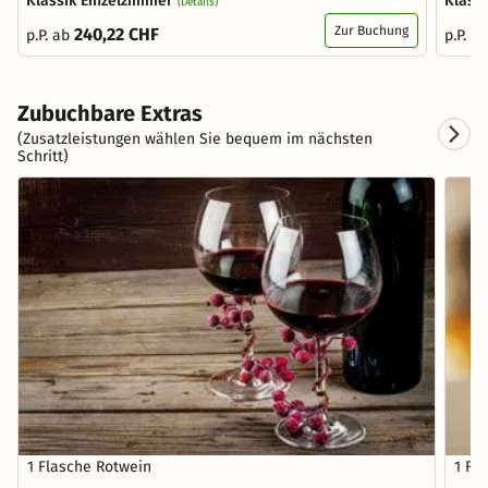
Klassik Einzelzimmer
Klass
(Details)
Zur Buchung
240,22 CHF
p.P. ab
p.P. a
Zubuchbare Extras
(Zusatzleistungen wählen Sie bequem im nächsten
Schritt)
1 Flasche Rotwein
1 Fl