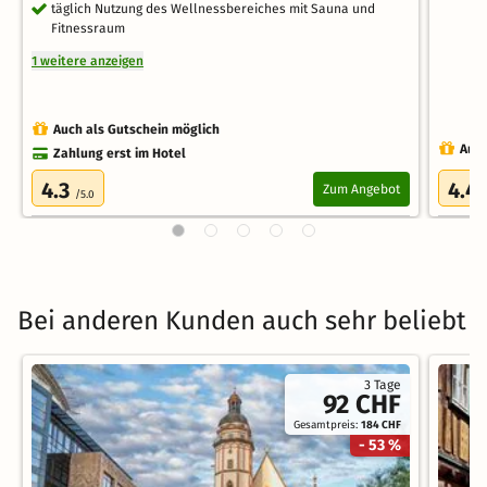
täglich Nutzung des Wellnessbereiches mit Sauna und
Fitnessraum
1 weitere anzeigen
Auch als Gutschein möglich
Auch
Zahlung erst im Hotel
4.3
4.4
Zum Angebot
/5.0
Bei anderen Kunden auch sehr beliebt
3 Tage
92 CHF
Gesamtpreis:
184 CHF
- 53 %