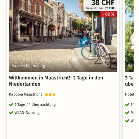
38 CHF
Gesamtpreis:
75 CHF
- 62 %
Maastricht, Limburg
Maastr
Willkommen in Maastricht!- 2 Tage in den
3 Tag
Niederlanden
übern
Kaboom Maastricht
Hotel B
2 Tage / 1 Übernachtung
3 Ta
WLAN-Nutzung
Park
WLA