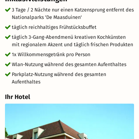
Schlossgärten Arcen oder gönnen Sie sich einen
Wellnesstag in den nahegelegenen Thermalbädern. Die
3 Tage / 2 Nächte nur einen Katzensprung entfernt des
Region bietet zahlreiche Möglichkeiten für Erholung,
Nationalparks 'De Maasduinen'
Bewegung und Kultur. Ein perfekter Ort für ein Wellness-
täglich reichhaltiges Frühstücksbuffet
Wochenende in Holland, einen romantischen Ausflug zu
täglich 3-Gang-Abendmenü kreativen Kochkünsten
zweit oder einen naturnahen Kurztrip – nur wenige
mit regionalem Akzent und täglich frischen Produkten
Kilometer von der deutschen Grenze entfernt.
1x Willkommensgetränk pro Person
Wlan-Nutzung während des gesamten Aufenthaltes
Parkplatz-Nutzung während des gesamten
Aufenthaltes
Ihr Hotel