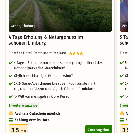
Arcen, Limburg
Arcen,
4 Tage Erholung & Naturgenuss im
5 Tag
schönen Limburg
schön
Fletcher Hotel-Restaurant Rooland
Fletche
4 Tage / 3 Nächte nur einen Katzensprung entfernt des
5 Ta
Nationalparks 'De Maasduinen'
Nati
täglich reichhaltiges Frühstücksbuffet
tägl
2x 3-Gang-Abendmenü kreativen Kochkünsten mit
2x 3
regionalem Akzent und täglich frischen Produkten
regi
1x Willkommensgetränk pro Person
1x W
2 weitere anzeigen
2 weite
Auch als Gutschein möglich
Auch
Zahlung erst im Hotel
Zahl
3.5
3.5
Zum Angebot
/5.0
/