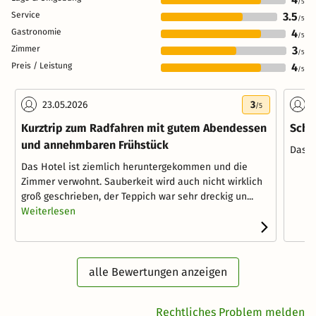
/5
Service
3.5
/5
Gastronomie
4
/5
Zimmer
3
/5
Preis / Leistung
4
/5
23.05.2026
3
0
/5
Kurztrip zum Radfahren mit gutem Abendessen
Schö
und annehmbaren Frühstück
Das H
Das Hotel ist ziemlich heruntergekommen und die
Zimmer verwohnt. Sauberkeit wird auch nicht wirklich
groß geschrieben, der Teppich war sehr dreckig un...
Weiterlesen
alle Bewertungen anzeigen
Rechtliches Problem melden