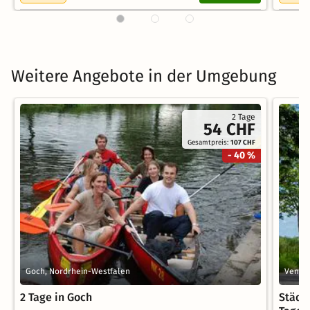
Weitere Angebote in der Umgebung
2 Tage
54 CHF
Gesamtpreis:
107 CHF
- 40 %
Goch, Nordrhein-Westfalen
Venlo,
2 Tage in Goch
Städte