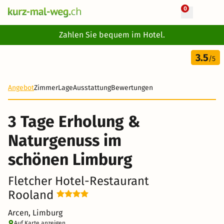
0
+ 9 Fotos
Zahlen Sie bequem im Hotel.
3.5
/5
Angebot
Zimmer
Lage
Ausstattung
Bewertungen
3 Tage Erholung &
Naturgenuss im
schönen Limburg
Fletcher Hotel-Restaurant
Rooland
Arcen, Limburg
Auf Karte anzeigen