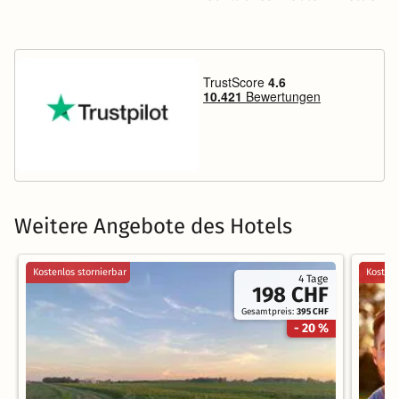
Weitere Angebote des Hotels
Kostenlos stornierbar
Kostenl
4 Tage
198 CHF
Gesamtpreis:
395 CHF
- 20 %