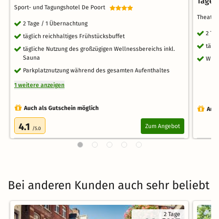
Tage
Sport- und Tagungshotel De Poort
Theate
2 Tage / 1 Übernachtung
2 Ta
täglich reichhaltiges Frühstücksbuffet
tägl
tägliche Nutzung des großzügigen Wellnessbereichs inkl.
Sauna
WLA
Parkplatznutzung während des gesamten Aufenthaltes
1 weitere anzeigen
Auch als Gutschein möglich
Auch
4.1
Zum Angebot
/5.0
Bei anderen Kunden auch sehr beliebt
2 Tage