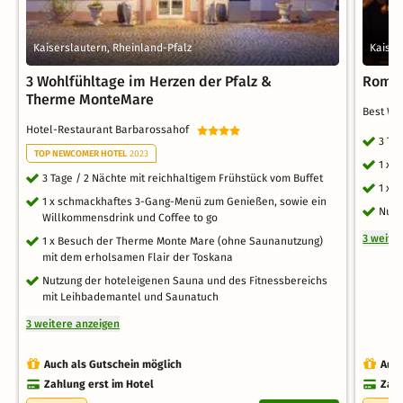
Kaiserslautern, Rheinland-Pfalz
Kaiser
3 Wohlfühltage im Herzen der Pfalz &
Roman
Therme MonteMare
Best We
Hotel-Restaurant Barbarossahof
3 Ta
TOP NEWCOMER HOTEL
2023
1 x 
3 Tage / 2 Nächte mit reichhaltigem Frühstück vom Buffet
1 x 
1 x schmackhaftes 3-Gang-Menü zum Genießen, sowie ein
Nutz
Willkommensdrink und Coffee to go
3 weite
1 x Besuch der Therme Monte Mare (ohne Saunanutzung)
mit dem erholsamen Flair der Toskana
Nutzung der hoteleigenen Sauna und des Fitnessbereichs
mit Leihbademantel und Saunatuch
3 weitere anzeigen
Auch als Gutschein möglich
Auch
Zahlung erst im Hotel
Zahl