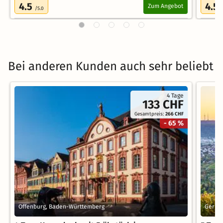
4.5
4.5
Zum Angebot
/5.0
Bei anderen Kunden auch sehr beliebt
4 Tage
133 CHF
Gesamtpreis:
266 CHF
- 65 %
Offenburg, Baden-Württemberg
Gerli