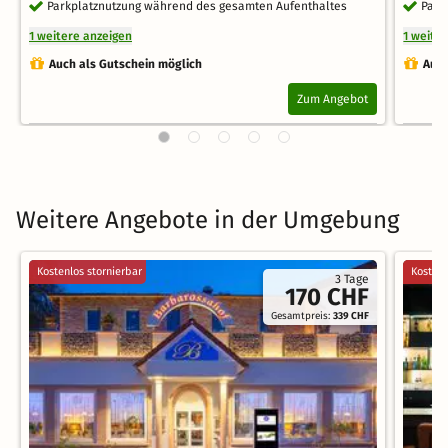
Parkplatznutzung während des gesamten Aufenthaltes
Park
1 weitere anzeigen
1 weite
Auch als Gutschein möglich
Auch
Zum Angebot
Weitere Angebote in der Umgebung
Kostenlos stornierbar
Kostenl
3 Tage
170 CHF
Gesamtpreis:
339 CHF