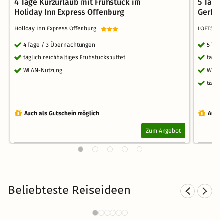
4 Tage Kurzurlaub mit Frühstück im
5 Tag
Holiday Inn Express Offenburg
Gerli
Holiday Inn Express Offenburg
LOFTSTY
4 Tage / 3 Übernachtungen
5 Ta
täglich reichhaltiges Frühstücksbuffet
tägl
WLAN-Nutzung
WLA
tägl
Auch als Gutschein möglich
Auch
Zum Angebot
Beliebteste Reiseideen
Städtereisen nach Rheinland-
F
Pfalz
24 CHF
636 Angebote
ab