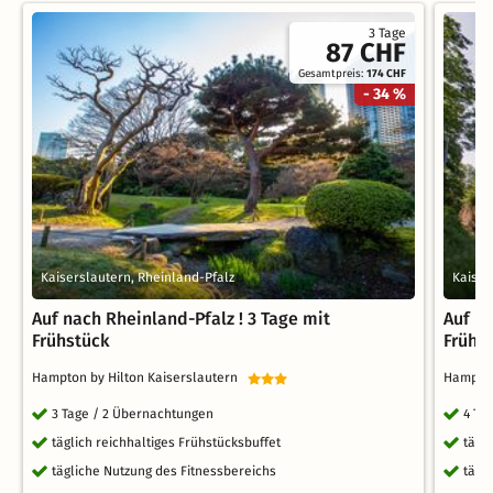
3 Tage
87 CHF
Gesamtpreis:
174 CHF
- 34 %
Kaiserslautern, Rheinland-Pfalz
Kaiser
Auf nach Rheinland-Pfalz ! 3 Tage mit
Auf na
Frühstück
Frühs
Hampton by Hilton Kaiserslautern
Hampton
3 Tage / 2 Übernachtungen
4 Ta
täglich reichhaltiges Frühstücksbuffet
tägl
tägliche Nutzung des Fitnessbereichs
tägl