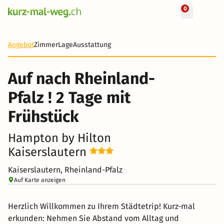
0
+ 7 Fotos
2 Tage
44 CHF
Angebot
Zimmer
Lage
Ausstattung
-34%
Auf nach Rheinland-
Pfalz ! 2 Tage mit
Frühstück
Hampton by Hilton
Kaiserslautern
Kaiserslautern, Rheinland-Pfalz
Auf Karte anzeigen
Herzlich Willkommen zu Ihrem Städtetrip! Kurz-mal
erkunden: Nehmen Sie Abstand vom Alltag und