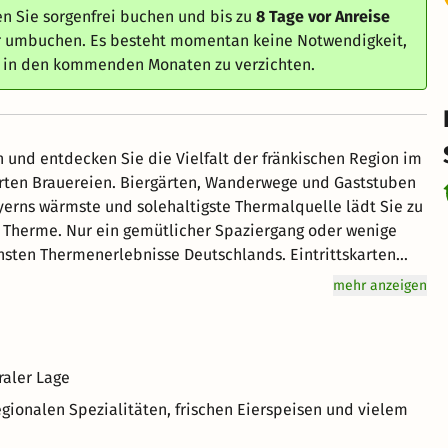
n Sie sorgenfrei buchen und bis zu
8 Tage vor Anreise
er umbuchen. Es besteht momentan keine Notwendigkeit,
e in den kommenden Monaten zu verzichten.
und entdecken Sie die Vielfalt der fränkischen Region im
Wanderwege und Gaststuben
 Therme. Nur ein gemütlicher Spaziergang oder wenige
sten Thermenerlebnisse Deutschlands. Eintrittskarten
Anstehen an der Kasse. Kein Muss, aber eine
mehr anzeigen
raler Lage
egionalen Spezialitäten, frischen Eierspeisen und vielem