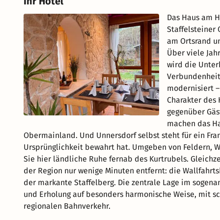
Ihr Hotel
Das Haus am He
Staffelsteiner 
am Ortsrand un
Über viele Jah
wird die Unter
Verbundenheit 
modernisiert –
Charakter des 
gegenüber Gäs
machen das Hau
Obermainland. Und Unnersdorf selbst steht für ein Fra
Ursprünglichkeit bewahrt hat. Umgeben von Feldern, 
Sie hier ländliche Ruhe fernab des Kurtrubels. Gleich
der Region nur wenige Minuten entfernt: die Wallfahrts
der markante Staffelberg. Die zentrale Lage im sogen
und Erholung auf besonders harmonische Weise, mit sc
regionalen Bahnverkehr.