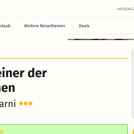
+49 (0)341
urlaub
Weitere Reisethemen
Deals
einer der
nen
arni
r!