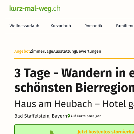
Wellnessurlaub
Kurzurlaub
Romantik
Familien
Angebot
Zimmer
Lage
Ausstattung
Bewertungen
3 Tage - Wandern in 
schönsten Bierregio
Haus am Heubach – Hotel g
Bad Staffelstein, Bayern
Auf Karte anzeigen
Jetzt kostenlos stornierba