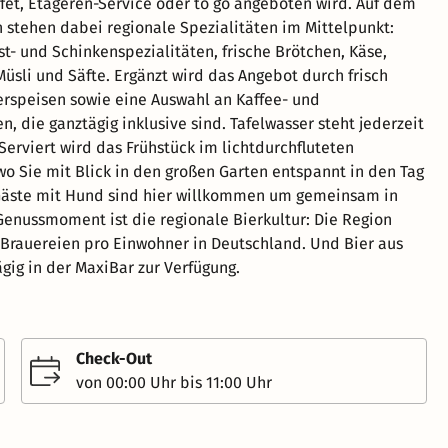
fet, Etageren-Service oder to go angeboten wird. Auf dem
h stehen dabei regionale Spezialitäten im Mittelpunkt:
st- und Schinkenspezialitäten, frische Brötchen, Käse,
Müsli und Säfte. Ergänzt wird das Angebot durch frisch
erspeisen sowie eine Auswahl an Kaffee- und
n, die ganztägig inklusive sind. Tafelwasser steht jederzeit
Serviert wird das Frühstück im lichtdurchfluteten
wo Sie mit Blick in den großen Garten entspannt in den Tag
 Gäste mit Hund sind hier willkommen um gemeinsam in
 Genussmoment ist die regionale Bierkultur: Die Region
 Brauereien pro Einwohner in Deutschland. Und Bier aus
ägig in der MaxiBar zur Verfügung.
Check-Out
von 00:00 Uhr bis 11:00 Uhr