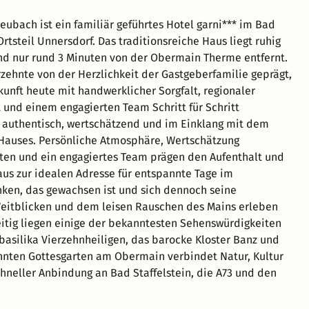
ubach ist ein familiär geführtes Hotel garni*** im Bad
Ortsteil Unnersdorf. Das traditionsreiche Haus liegt ruhig
d nur rund 3 Minuten von der Obermain Therme entfernt.
rzehnte von der Herzlichkeit der Gastgeberfamilie geprägt,
kunft heute mit handwerklicher Sorgfalt, regionaler
und einem engagierten Team Schritt für Schritt
 authentisch, wertschätzend und im Einklang mit dem
Hauses. Persönliche Atmosphäre, Wertschätzung
ten und ein engagiertes Team prägen den Aufenthalt und
s zur idealen Adresse für entspannte Tage im
nken, das gewachsen ist und sich dennoch seine
Weitblicken und dem leisen Rauschen des Mains erleben
zeitig liegen einige der bekanntesten Sehenswürdigkeiten
basilika Vierzehnheiligen, das barocke Kloster Banz und
annten Gottesgarten am Obermain verbindet Natur, Kultur
hneller Anbindung an Bad Staffelstein, die A73 und den