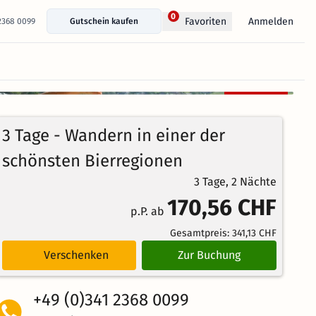
0
Anmelden
Favoriten
 2368 0099
Gutschein kaufen
+ 78 Fotos anzeigen
Kostenlos
100%
stornierbar
5
21
Echte
/5
3 Tage - Wandern in einer der
Bewertungen
Weiterempfehlung
Ausgezeichnet
schönsten Bierregionen
3 Tage, 2 Nächte
170,56 CHF
p.P. ab
Gesamtpreis:
341,13 CHF
Verschenken
Zur Buchung
+49 (0)341 2368 0099