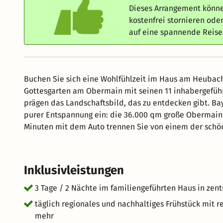
Dieses Arrangement könne
kostenfrei stornieren od
auf eine spannende Reis
Buchen Sie sich eine Wohlfühlzeit im Haus am Heubach 
Gottesgarten am Obermain mit seinen 11 inhabergeführten Brauereien. Biergärten, 
prägen das Landschaftsbild, das zu entdecken gibt. Bayerns wärmste und solehaltigste Thermalquelle lädt Sie zu
purer Entspannung ein: die 36.000 qm große Obermain
Minuten mit dem Auto trennen Sie von einem der schön
können bequem im Hotel gekauft werden und man erspart sich das 
Option zu einfach mal die Seele baumeln lassen.
Inklusivleistungen
3 Tage / 2 Nächte im familiengeführten Haus in zent
täglich regionales und nachhaltiges Frühstück mit r
mehr