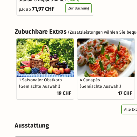
(Details)
71,97 CHF
Zur Buchung
p.P. ab
Zubuchbare Extras
(Zusatzleistungen wählen Sie bequ
1 Saisonaler Obstkorb
4 Canapés
(Gemischte Auswahl)
(Gemischte Auswahl)
19 CHF
17 CHF
Alle Ex
Ausstattung