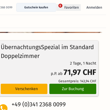
0
Anmelden
Favoriten
 2368 0099
Gutschein kaufen
+ 15 Fotos anzeigen
100%
4.9
20
Echte
/5
ÜbernachtungsSpezial im Standard
Bewertungen
Weiterempfehlung
Herausragend
Doppelzimmer
2 Tage, 1 Nacht
71,97 CHF
p.P. ab
Gesamtpreis:
143,94 CHF
Verschenken
Zur Buchung
+49 (0)341 2368 0099