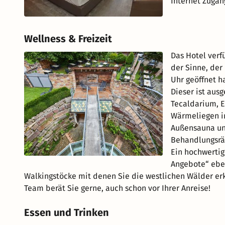
Internet Zugan
Wellness & Freizeit
Das Hotel verf
der Sinne, der
Uhr geöffnet ha
Dieser ist aus
Tecaldarium, E
Wärmeliegen i
Außensauna un
Behandlungsrä
Ein hochwertig
Angebote“ eben
Walkingstöcke mit denen Sie die westlichen Wälder er
Team berät Sie gerne, auch schon vor Ihrer Anreise!
Essen und Trinken