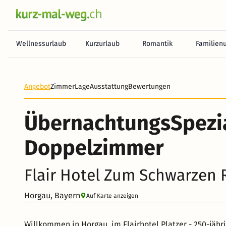
Wellnessurlaub
Kurzurlaub
Romantik
Familien
Angebot
Zimmer
Lage
Ausstattung
Bewertungen
ÜbernachtungsSpezia
Doppelzimmer
Flair Hotel Zum Schwarzen 
Horgau, Bayern
Auf Karte anzeigen
Willkommen in Horgau, im Flairhotel Platzer - 250-jähri