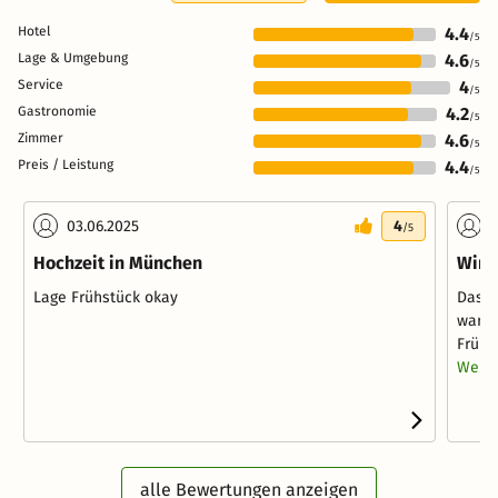
Hotel
4.4
/5
Lage & Umgebung
4.6
/5
Service
4
/5
Gastronomie
4.2
/5
Zimmer
4.6
/5
Preis / Leistung
4.4
/5
03.06.2025
4
1
/5
Hochzeit in München
Wir 
Lage Frühstück okay
Das H
waren
Frühs
Weite
alle Bewertungen anzeigen