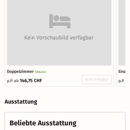
Doppelzimmer
Einze
(Details)
nicht verfügbar
146,75 CHF
p.P. ab
p.P. a
Ausstattung
Beliebte Ausstattung