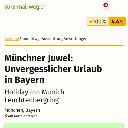
0
+ 7 Fotos
3 Tage
100%
4.4
247 CHF
/5
Angebot
Zimmer
Lage
Ausstattung
Bewertungen
Münchner Juwel:
Unvergesslicher Urlaub
in Bayern
Holiday Inn Munich
Leuchtenbergring
München, Bayern
Auf Karte anzeigen