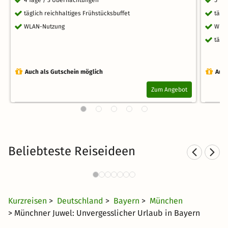
4 Tage / 3 Übernachtungen
5 Ta
täglich reichhaltiges Frühstücksbuffet
tägl
WLAN-Nutzung
WLA
tägl
Auch als Gutschein möglich
Auch
Zum Angebot
Beliebteste Reiseideen
Städtereisen nach München
376 Angebote
23 CHF
ab
Kurzreisen
>
Deutschland
>
Bayern
>
München
> Münchner Juwel: Unvergesslicher Urlaub in Bayern