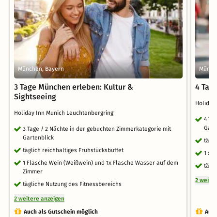
München, Bayern
Münch
3 Tage München erleben: Kultur &
4 Tag
Sightseeing
Holiday
Holiday Inn Munich Leuchtenbergring
4 Ta
Gart
3 Tage / 2 Nächte in der gebuchten Zimmerkategorie mit
Gartenblick
tägl
täglich reichhaltiges Frühstücksbuffet
1 x 
1 Flasche Wein (Weißwein) und 1x Flasche Wasser auf dem
tägl
Zimmer
2 weite
tägliche Nutzung des Fitnessbereichs
2 weitere anzeigen
Auch als Gutschein möglich
Auch