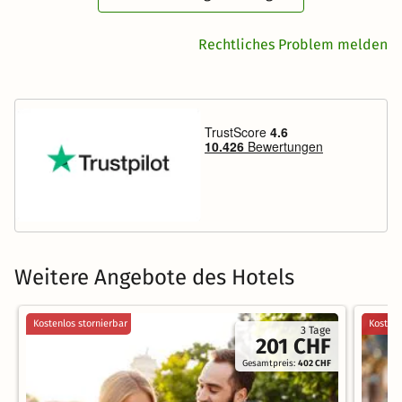
Rechtliches Problem melden
Weitere Angebote des Hotels
Kostenlos stornierbar
Kostenl
3 Tage
201 CHF
Gesamtpreis:
402 CHF