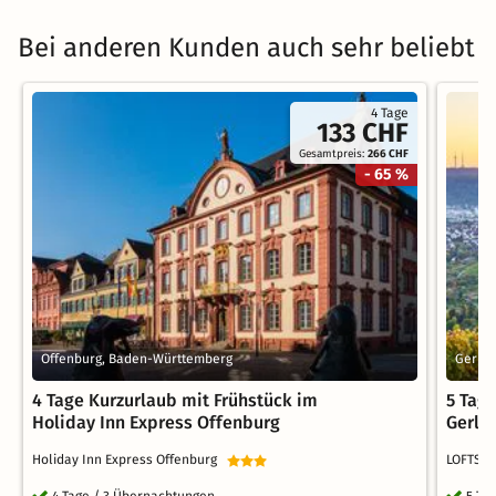
Bei anderen Kunden auch sehr beliebt
4 Tage
133 CHF
Gesamtpreis:
266 CHF
- 65 %
Offenburg, Baden-Württemberg
Gerli
4 Tage Kurzurlaub mit Frühstück im
5 Tag
Holiday Inn Express Offenburg
Gerli
Holiday Inn Express Offenburg
LOFTSTY