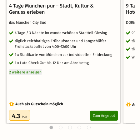
4 Tage München pur – Stadt, Kultur &
9 Tag
Genuss erleben
Hotel
ibis München City Süd
DORMER
4 Tage / 3 Nächte im wunderschönen Stadtteil Giesing
9 Ta
täglich reichhaltiges Frühaufsteher und Langschläfer
tägl
Frühstücksbuffet von 4:00–12:00 Uhr
tägl
1 x Stadtkarte von München zur individuellen Entdeckung
WLA
1 x Late Check Out bis 12 Uhr am Abreisetag
2 weitere anzeigen
Auch als Gutschein möglich
Auch
4.3
Zum Angebot
/5.0