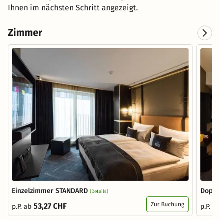
Ihnen im nächsten Schritt angezeigt.
Zimmer
Einzelzimmer STANDARD
Doppe
(Details)
Zur Buchung
53,27 CHF
p.P. ab
p.P. a