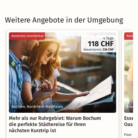
Weitere Angebote in der Umgebung
Kostenlos stornierbar
Kostenl
4 Tage
118 CHF
Gesamtpreis:
236 CHF
Bochum, Nordrhein-Westfalen
Essen,
Mehr als nur Ruhrgebiet: Warum Bochum
Essen
die perfekte Städtereise für Ihren
Oasen 
nächsten Kurztrip ist
Four Po