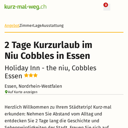
0
+ 35 Fotos
2 Tage
27 CHF
Angebot
Zimmer
Lage
Ausstattung
-86%
2 Tage Kurzurlaub im
Niu Cobbles in Essen
Holiday Inn - the niu, Cobbles
Essen
Essen, Nordrhein-Westfalen
Auf Karte anzeigen
Herzlich Willkommen zu Ihrem Städtetrip! Kurz-mal
erkunden: Nehmen Sie Abstand vom Alltag und
entdecken Sie 2 Tage lang die Geschichte und
Sehenswürdigkeiten der Stadt. Freuen Sie sich auf