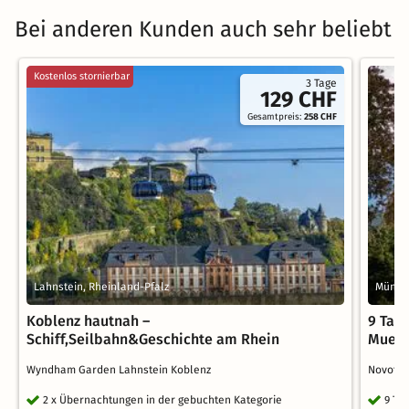
Bei anderen Kunden auch sehr beliebt
Kostenlos stornierbar
3 Tage
129 CHF
Gesamtpreis:
258 CHF
Lahnstein, Rheinland-Pfalz
Münste
Koblenz hautnah –
9 Tag
Schiff,Seilbahn&Geschichte am Rhein
Muens
Wyndham Garden Lahnstein Koblenz
Novotel
2 x Übernachtungen in der gebuchten Kategorie
9 Ta