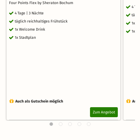
Four Points Flex by Sheraton Bochum
4 Ta
4 Tage | 3 Nächte
tägl
täglich reichhaltiges Frühstück
1x W
1x Welcome Drink
1x S
1x Stadtplan
Auch als Gutschein möglich
Auch
Zum Angebot