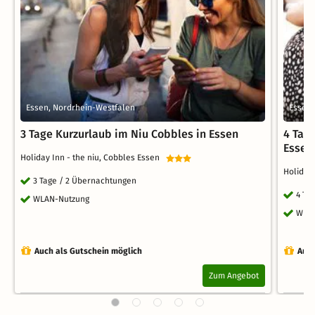
Essen, Nordrhein-Westfalen
Essen,
3 Tage Kurzurlaub im Niu Cobbles in Essen
4 Tag
Essen
Holiday Inn - the niu, Cobbles Essen
Holiday
3 Tage / 2 Übernachtungen
4 Ta
WLAN-Nutzung
WLA
Auch als Gutschein möglich
Auch
Zum Angebot