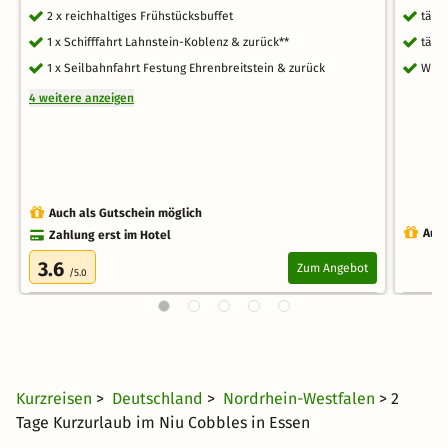
2 x reichhaltiges Frühstücksbuffet
tägl
1 x Schifffahrt Lahnstein-Koblenz & zurück**
tägl
1 x Seilbahnfahrt Festung Ehrenbreitstein & zurück
WLA
4 weitere anzeigen
Auch als Gutschein möglich
Auch
Zahlung erst im Hotel
3.6
Zum Angebot
/5.0
Kurzreisen
>
Deutschland
>
Nordrhein-Westfalen
> 2
Tage Kurzurlaub im Niu Cobbles in Essen