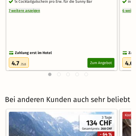
1x Cocktailgutschein pro Erw. für die Sunny Bar
inkl
7 weitere anzeigen
6 weite
Zahlung erst im Hotel
Zahl
4.7
4.6
Zum Angebot
/5.0
Bei anderen Kunden auch sehr beliebt
Kostenl
3 Tage
134 CHF
Gesamtpreis:
268 CHF
- 64 %