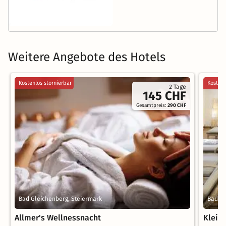
Weitere Angebote des Hotels
Kostenlos stornierbar
Kostenl
2 Tage
145 CHF
Gesamtpreis:
290 CHF
Bad Gleichenberg, Steiermark
Bad Gl
Allmer's Wellnessnacht
Klein