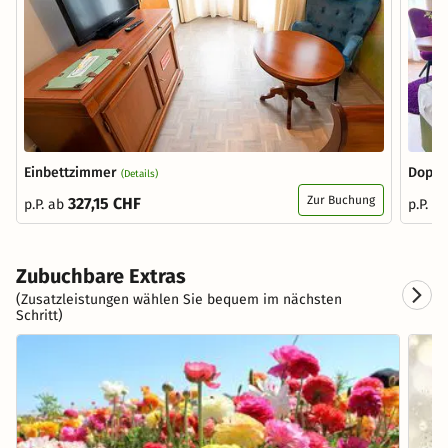
Einbettzimmer
Doppe
(Details)
Zur Buchung
327,15 CHF
p.P. ab
p.P. a
Zubuchbare Extras
(Zusatzleistungen wählen Sie bequem im nächsten
Schritt)