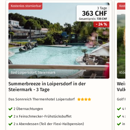
Kostenlos stornierbar
Kostenl
3 Tage
363 CHF
Gesamtpreis:
725 CHF
- 24 %
Bad Loipersdorf, Steiermark
Klöch,
Summerbreeze in Loipersdorf in der
Wein 
Steiermark - 3 Tage
Vulka
Das Sonnreich Thermenhotel Loipersdorf
Golf Re
2 Übernachtungen
4 Üb
2 x Feinschmecker-Frühstücksbuffet
4 x 
2 x Abendessen (Teil der Flexi-Halbpension)
inkl