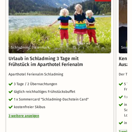
Schladming, Steiermark
Semria
Urlaub in Schladming 3 Tage mit
Kenne
Frühstück im Aparthotel Ferienalm
Ausze
Aparthotel Ferienalm Schladming
Der Tra
3 Tage / 2 Übernachtungen
5 Tag
Früh
täglich reichhaltiges Frühstücksbuffet
1 x 
1 x Sommercard "Schladming-Dachstein Card"
inkl
kostenfreier Skibus
Saun
Loun
3 weitere anzeigen
inkl
2 weite