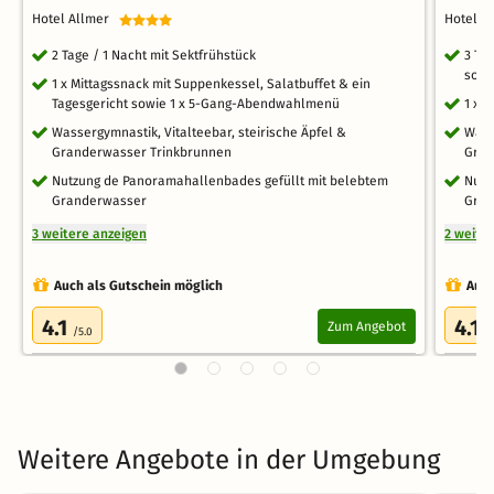
Hotel Allmer
Hotel 
2 Tage / 1 Nacht mit Sektfrühstück
3 Ta
sowi
1 x Mittagssnack mit Suppenkessel, Salatbuffet & ein
Tagesgericht sowie 1 x 5-Gang-Abendwahlmenü
1 x 
Wassergymnastik, Vitalteebar, steirische Äpfel &
Wass
Granderwasser Trinkbrunnen
Gran
Nutzung de Panoramahallenbades gefüllt mit belebtem
Nutz
Granderwasser
Gran
3 weitere anzeigen
2 weite
Auch als Gutschein möglich
Auch
4.1
4.1
Zum Angebot
/5.0
/
Weitere Angebote in der Umgebung