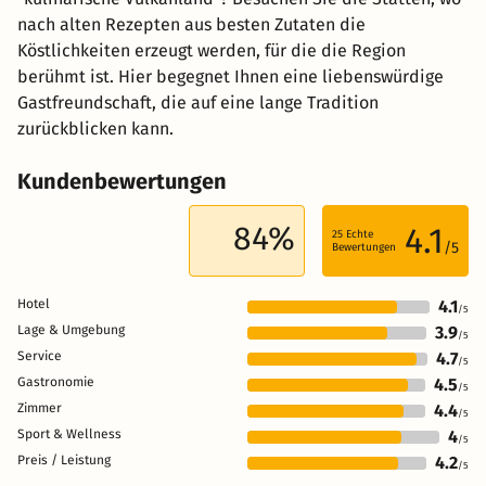
nach alten Rezepten aus besten Zutaten die
Köstlichkeiten erzeugt werden, für die die Region
berühmt ist. Hier begegnet Ihnen eine liebenswürdige
Gastfreundschaft, die auf eine lange Tradition
zurückblicken kann.
Kundenbewertungen
84%
4.1
25
Echte
/5
Bewertungen
Hotel
4.1
/5
Lage & Umgebung
3.9
/5
Service
4.7
/5
Gastronomie
4.5
/5
Zimmer
4.4
/5
Sport & Wellness
4
/5
Preis / Leistung
4.2
/5