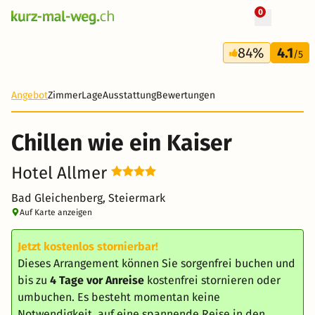
0
+ 11 Fotos
3 Tage
84%
4.1
290 CHF
/5
Angebot
Zimmer
Lage
Ausstattung
Bewertungen
Chillen wie ein Kaiser
Hotel Allmer
Bad Gleichenberg, Steiermark
Auf Karte anzeigen
Jetzt kostenlos stornierbar!
Dieses Arrangement können Sie sorgenfrei buchen und
bis zu
4 Tage vor Anreise
kostenfrei stornieren oder
umbuchen. Es besteht momentan keine
Notwendigkeit, auf eine spannende Reise in den