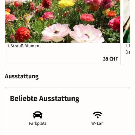
1 Strauß Blumen
1 Fl
(Hau
38 CHF
Ausstattung
Beliebte Ausstattung
Parkplatz
W-Lan