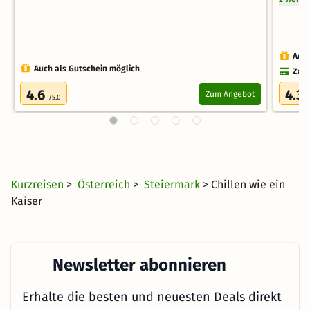
Auch
Auch als Gutschein möglich
Zahl
4.6
4.3
Zum Angebot
/5.0
/
Kurzreisen
>
Österreich
>
Steiermark
> Chillen wie ein
Kaiser
Newsletter abonnieren
Erhalte die besten und neuesten Deals direkt