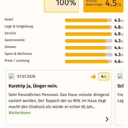
100%
4.5
13
Echte
/5
Bewertungen
Hotel
4.5
/5
Lage & Umgebung
4.8
/5
Service
4.9
/5
Gastronomie
4.3
/5
Zimmer
4.4
/5
Sport & Wellness
4.3
/5
Preis / Leistung
4.6
/5
07.07.2026
4
1
/5
Kurztrip ja, länger nein.
Schö
Sehr freundliches Personal. Das Haus müsste dringend
Freun
saniert werden. Der Teppich der zu 90% im Haus liegt
Lage.
macht den Eindruck als würde er schon 65 Jah...
Weiterlesen