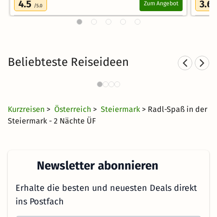
4.5
3.6
Zum Angebot
/5.0
/
Beliebteste Reiseideen
Kurzurlaub in den Bergen
4423 Angebote
37 CHF
ab
Kurzreisen
>
Österreich
>
Steiermark
> Radl-Spaß in der
Steiermark - 2 Nächte ÜF
Newsletter abonnieren
Erhalte die besten und neuesten Deals direkt
ins Postfach