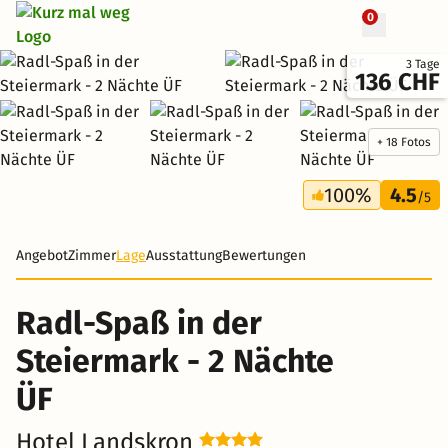
0
3 Tage
136 CHF
+ 18 Fotos
100%
4.5
/5
Angebot
Zimmer
Lage
Ausstattung
Bewertungen
Radl-Spaß in der
Steiermark - 2 Nächte
ÜF
Hotel Landskron