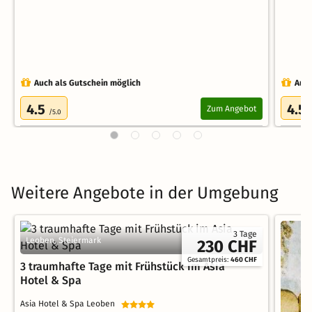
Auch als Gutschein möglich
Auch
4.5
4.5
Zum Angebot
/5.0
Weitere Angebote in der Umgebung
3 Tage
Leoben, Steiermark
230 CHF
Gesamtpreis:
460 CHF
3 traumhafte Tage mit Frühstück im Asia
Hotel & Spa
Asia Hotel & Spa Leoben