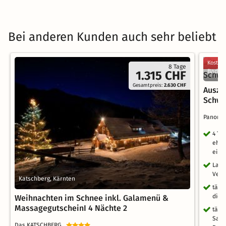
Bei anderen Kunden auch sehr beliebt
Kostenl
8 Tage
Bad La
1.315 CHF
Gesamtpreis:
2.630 CHF
Auszei
Schw
Panoram
4 Ta
ehem
eins
Late
Verf
Katschberg, Kärnten
tägl
die 
Weihnachten im Schnee inkl. Galamenü &
MassagegutscheinI 4 Nächte 2
tägl
Saun
Das KATSCHBERG