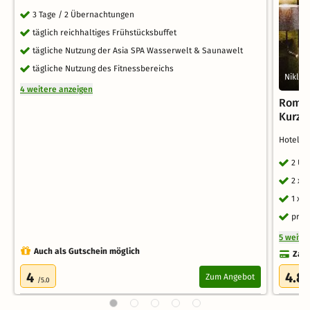
3 Tage / 2 Übernachtungen
täglich reichhaltiges Frühstücksbuffet
tägliche Nutzung der Asia SPA Wasserwelt & Saunawelt
tägliche Nutzung des Fitnessbereichs
Niklas
4 weitere anzeigen
Roman
Kurzu
Hotel B
2 Üb
2 x 
1 x 
pric
5 weite
Auch als Gutschein möglich
Zahl
4
4.8
Zum Angebot
/5.0