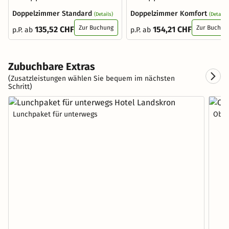
Doppelzimmer Standard
Doppelzimmer Komfort
(Details)
(Details)
Zur Buchung
Zur Buchun
135,52 CHF
154,21 CHF
p.P. ab
p.P. ab
Zubuchbare Extras
(Zusatzleistungen wählen Sie bequem im nächsten
Schritt)
Lunchpaket für unterwegs
Obst