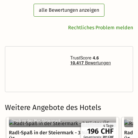
alle Bewertungen anzeigen
Rechtliches Problem melden
Weitere Angebote des Hotels
Bruck an der Mur, Steiermark
Bruck 
4 Tage
196 CHF
Radl-Spaß in der Steiermark - 3 Nächte
Radl-
Gesamtpreis:
391 CHF