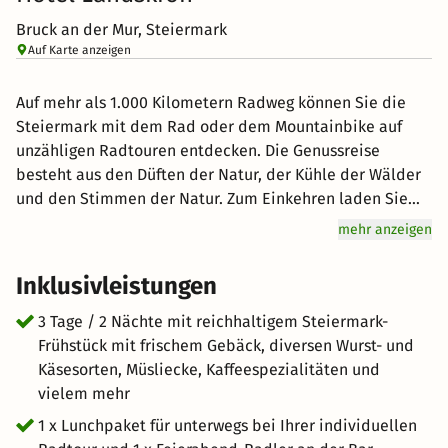
Bruck an der Mur, Steiermark
Auf Karte anzeigen
Auf mehr als 1.000 Kilometern Radweg können Sie die
Steiermark mit dem Rad oder dem Mountainbike auf
unzähligen Radtouren entdecken. Die Genussreise
besteht aus den Düften der Natur, der Kühle der Wälder
und den Stimmen der Natur. Zum Einkehren laden Sie
Hütten oder Buschenschanken ein. Quer durch die
mehr anzeigen
gesamte Steiermark erstrecken sich die blauen
rauschenden Flüsse und aquamarinfarbigen Bäche, die
Inklusivleistungen
von den Radwegen begleitet werden und die sich perfekt
für Ihren Radurlaub anbieten. Die Klassiker sind der
3 Tage / 2 Nächte mit reichhaltigem Steiermark-
Murradweg und der Ennsradweg, aber es gibt auch
Frühstück mit frischem Gebäck, diversen Wurst- und
weitere Geheimtipps wie den Raabtalradweg und den
Käsesorten, Müsliecke, Kaffeespezialitäten und
Feistritztalradweg in der Oststeiermark, liebevoll auch
vielem mehr
Garten Österreichs genannt, oder der Mürztalradweg in
1 x Lunchpaket für unterwegs bei Ihrer individuellen
der Hochsteiermark. Das Hotel Landskron in Bruck an der