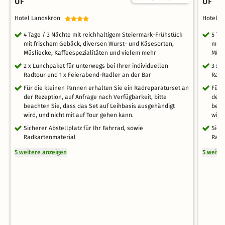
ÜF
ÜF
Hotel Landskron
Hotel 
4 Tage / 3 Nächte mit reichhaltigem Steiermark-Frühstück
5 Ta
mit frischem Gebäck, diversen Wurst- und Käsesorten,
mit 
Müsliecke, Kaffeespezialitäten und vielem mehr
Müsl
2 x Lunchpaket für unterwegs bei Ihrer individuellen
3 x 
Radtour und 1 x Feierabend-Radler an der Bar
Radt
Für die kleinen Pannen erhalten Sie ein Radreparaturset an
Für 
der Rezeption, auf Anfrage nach Verfügbarkeit, bitte
der 
beachten Sie, dass das Set auf Leihbasis ausgehändigt
beac
wird, und nicht mit auf Tour gehen kann.
wird
Sicherer Abstellplatz für Ihr Fahrrad, sowie
Sich
Radkartenmaterial
Radk
5 weitere anzeigen
5 weite