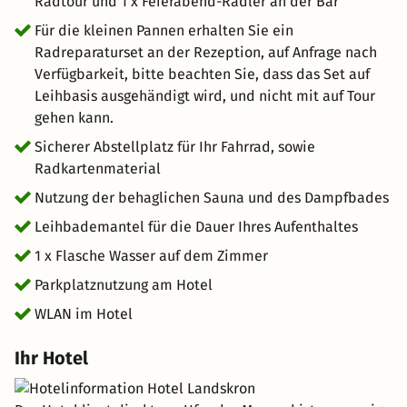
Radtour und 1 x Feierabend-Radler an der Bar
Mur liegt direkt am beliebten Mürztalradweg und bietet
Für die kleinen Pannen erhalten Sie ein
sich demnach hervorragend für Ihren Fahrradurlaub an.
Radreparaturset an der Rezeption, auf Anfrage nach
Verfügbarkeit, bitte beachten Sie, dass das Set auf
Leihbasis ausgehändigt wird, und nicht mit auf Tour
gehen kann.
Sicherer Abstellplatz für Ihr Fahrrad, sowie
Radkartenmaterial
Nutzung der behaglichen Sauna und des Dampfbades
Leihbademantel für die Dauer Ihres Aufenthaltes
1 x Flasche Wasser auf dem Zimmer
Parkplatznutzung am Hotel
WLAN im Hotel
Ihr Hotel