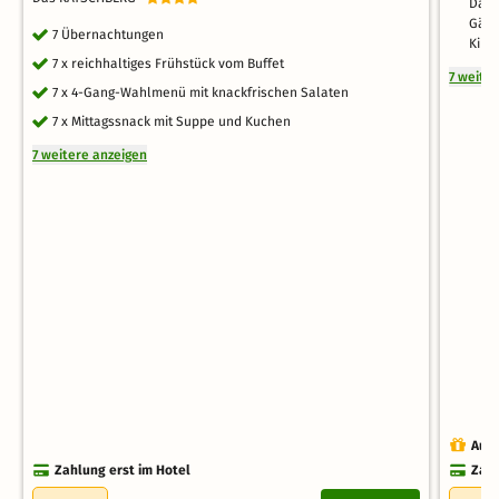
Das 
Gäst
7 Übernachtungen
Kind
7 x reichhaltiges Frühstück vom Buffet
7 weite
7 x 4-Gang-Wahlmenü mit knackfrischen Salaten
7 x Mittagssnack mit Suppe und Kuchen
7 weitere anzeigen
Auch
Zahlung erst im Hotel
Zahl