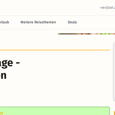
+49 (0)341
urlaub
Weitere Reisethemen
Deals
ge -
en
r!