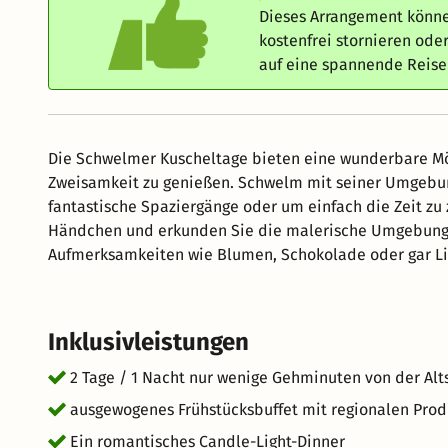
Dieses Arrangement könne
kostenfrei stornieren od
auf eine spannende Reis
Die Schwelmer Kuscheltage bieten eine wunderbare Mög
Zweisamkeit zu genießen. Schwelm mit seiner Umgebung
fantastische Spaziergänge oder um einfach die Zeit zu z
Händchen und erkunden Sie die malerische Umgebung 
Aufmerksamkeiten wie Blumen, Schokolade oder gar Liebesbriefen, jetzt haben Sie die Gelegenheit . Das
Wichtigste bei den Schwelmer Kuscheltagen ist es, di
konzentrieren. Nutzen Sie die Ruhe und Intimität, um z
Inklusivleistungen
2 Tage / 1 Nacht nur wenige Gehminuten von der Alt
ausgewogenes Frühstücksbuffet mit regionalen Pro
Ein romantisches Candle-Light-Dinner