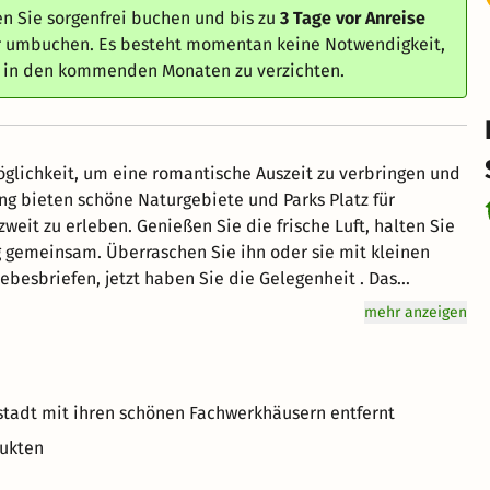
n Sie sorgenfrei buchen und bis zu
3 Tage vor Anreise
er umbuchen. Es besteht momentan keine Notwendigkeit,
e in den kommenden Monaten zu verzichten.
lichkeit, um eine romantische Auszeit zu verbringen und
 bieten schöne Naturgebiete und Parks Platz für
weit zu erleben. Genießen Sie die frische Luft, halten Sie
gemeinsam. Überraschen Sie ihn oder sie mit kleinen
e gemeinsame Zeit zu genießen und sich aufeinander zu
mehr anzeigen
u reden, sich gegenseitig zuzuhören und sich nahe zu sein.
stadt mit ihren schönen Fachwerkhäusern entfernt
dukten