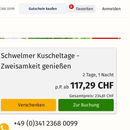
0
Anmelden
Favoriten
 2368 0099
Gutschein kaufen
+ 12 Fotos anzeigen
Kostenlos
96%
stornierbar
4.5
83
Echte
/5
Schwelmer Kuscheltage -
Bewertungen
Weiterempfehlung
Brillant
Zweisamkeit genießen
2 Tage, 1 Nacht
117,29 CHF
p.P. ab
Gesamtpreis:
234,61 CHF
Verschenken
Zur Buchung
+49 (0)341 2368 0099