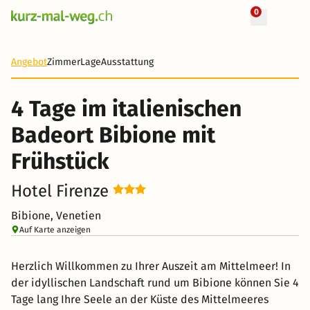
0
+ 36 Fotos
4 Tage
228 CHF
Angebot
Zimmer
Lage
Ausstattung
-37%
4 Tage im italienischen
Badeort Bibione mit
Frühstück
Hotel Firenze
Bibione, Venetien
Auf Karte anzeigen
Herzlich Willkommen zu Ihrer Auszeit am Mittelmeer! In
der idyllischen Landschaft rund um Bibione können Sie 4
Tage lang Ihre Seele an der Küste des Mittelmeeres