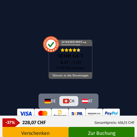
AUSGEZEICHNET
.org
Kundenbewertungen
SEHR GUT
4.57
/ 5.00
5.349 Bewertungen
Hinweis zu den Bewertungen
DE
CH
AT
228,07 CHF
-37%
Gesamtpreis: 456,13 CHF
Verschenken
Zur Buchung
© GetAway Travel GmbH 2026 Alle Rechte vorbehalten.