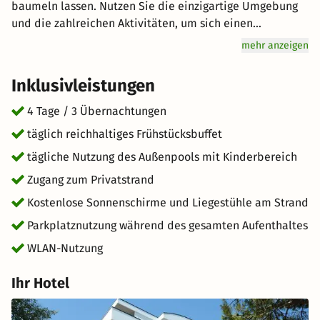
baumeln lassen. Nutzen Sie die einzigartige Umgebung
und die zahlreichen Aktivitäten, um sich einen
unvergesslichen Tag mit Ihrem Partner oder der
mehr anzeigen
gesamten Familie zu machen. Erkunden Sie die vielen
Sehenswürdigkeiten oder vergnügen Sie sich am Meer. In
Inklusivleistungen
Bibione hat jeder seinen Spaß. Genuss wird hier groß
geschrieben: Starten Sie mit einem reichhaltigen
4 Tage / 3 Übernachtungen
Frühstücksbuffet für Genießer vital in den Tag. Freuen Sie
täglich reichhaltiges Frühstücksbuffet
sich auf hervorragenden Service und eine entspannte
tägliche Nutzung des Außenpools mit Kinderbereich
Atmosphäre für einen einzigartigen Urlaub. kurz-mal-
weg.de wünscht Ihnen einen großartigen Aufenthalt im
Zugang zum Privatstrand
schönen Bibione.
Kostenlose Sonnenschirme und Liegestühle am Strand
Parkplatznutzung während des gesamten Aufenthaltes
WLAN-Nutzung
Ihr Hotel