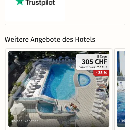
Weitere Angebote des Hotels
5 Tage
305 CHF
Gesamtpreis:
610 CHF
- 35 %
Bibione, Venetien
Bibion