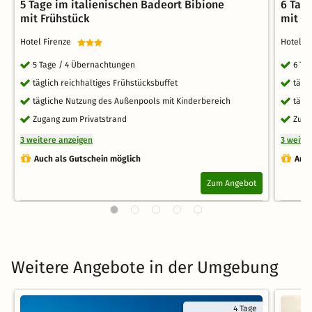
5 Tage im italienischen Badeort Bibione
6 Tag
mit Frühstück
mit F
Hotel Firenze
Hotel F
5 Tage / 4 Übernachtungen
6 Ta
täglich reichhaltiges Frühstücksbuffet
tägl
tägliche Nutzung des Außenpools mit Kinderbereich
tägl
Zugang zum Privatstrand
Zuga
3 weitere anzeigen
3 weite
Auch als Gutschein möglich
Auch
Zum Angebot
Weitere Angebote in der Umgebung
4 Tage