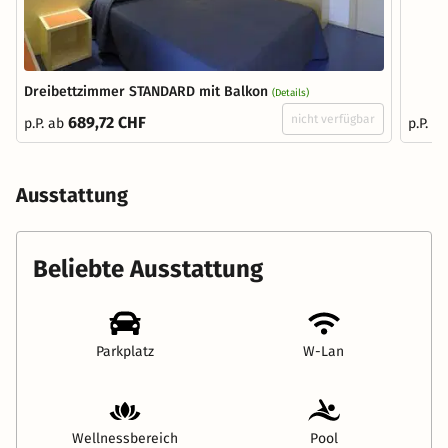
Dreibettzimmer STANDARD mit Balkon
(Details)
nicht verfügbar
689,72 CHF
p.P. ab
p.P. a
Ausstattung
Beliebte Ausstattung
Parkplatz
W-Lan
Wellnessbereich
Pool