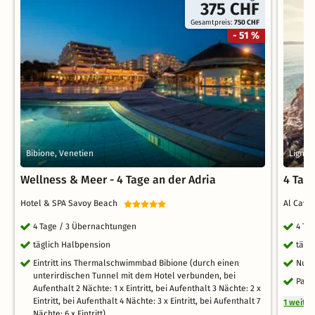
375 CHF
Gesamtpreis:
750 CHF
- 51 %
Bibione, Venetien
Lignan
Wellness & Meer - 4 Tage an der Adria
4 Tag
Hotel & SPA Savoy Beach
Al Cava
4 Tage / 3 Übernachtungen
4 Ta
täglich Halbpension
tägl
Eintritt ins Thermalschwimmbad Bibione (durch einen
Nutz
unterirdischen Tunnel mit dem Hotel verbunden, bei
Park
Aufenthalt 2 Nächte: 1 x Eintritt, bei Aufenthalt 3 Nächte: 2 x
Eintritt, bei Aufenthalt 4 Nächte: 3 x Eintritt, bei Aufenthalt 7
1 weite
Nächte: 6 x Eintritt)