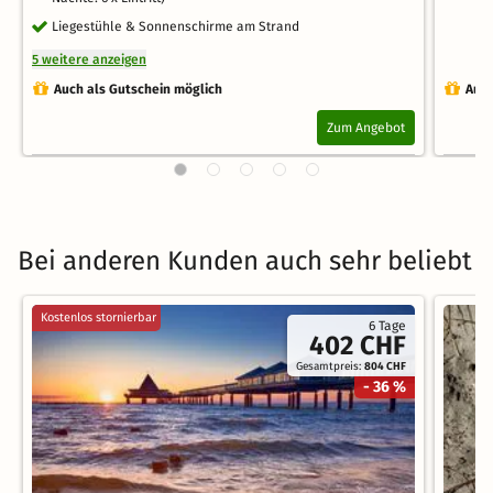
Liegestühle & Sonnenschirme am Strand
5 weitere anzeigen
Auch als Gutschein möglich
Auch
Zum Angebot
Bei anderen Kunden auch sehr beliebt
Kostenlos stornierbar
6 Tage
402 CHF
Gesamtpreis:
804 CHF
- 36 %