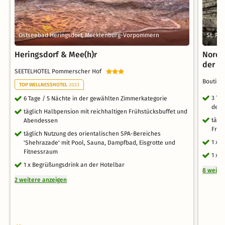
Ostseebad Heringsdorf, Mecklenburg-Vorpommern
St. Pe
Heringsdorf & Mee(h)r
Nords
der N
SEETELHOTEL Pommerscher Hof
Boutiqu
TOP WELLNESSHOTEL
2023
3 Ta
6 Tage / 5 Nächte in der gewählten Zimmerkategorie
des 
täglich Halbpension mit reichhaltigen Frühstücksbuffet und
tägl
Abendessen
Früh
täglich Nutzung des orientalischen SPA-Bereiches
1 x 
'Shehrazade' mit Pool, Sauna, Dampfbad, Eisgrotte und
Fitnessraum
1 x 
1 x Begrüßungsdrink an der Hotelbar
8 weite
2 weitere anzeigen