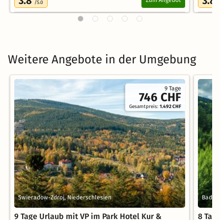
3.8
3.8
Zum Angebot
/5.0
Weitere Angebote in der Umgebung
9 Tage
746 CHF
Gesamtpreis:
1.492 CHF
Swieradow-Zdroj, Niederschlesien
Bad Fl
9 Tage Urlaub mit VP im Park Hotel Kur &
8 Tag