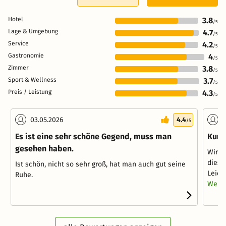
Hotel
3.8
/5
Lage & Umgebung
4.7
/5
Service
4.2
/5
Gastronomie
4
/5
Zimmer
3.8
/5
Sport & Wellness
3.7
/5
Preis / Leistung
4.3
/5
03.05.2026
4.4
1
/5
Es ist eine sehr schöne Gegend, muss man
Kurz
gesehen haben.
Wir v
diese
Ist schön, nicht so sehr groß, hat man auch gut seine
Leide
Ruhe.
Weite