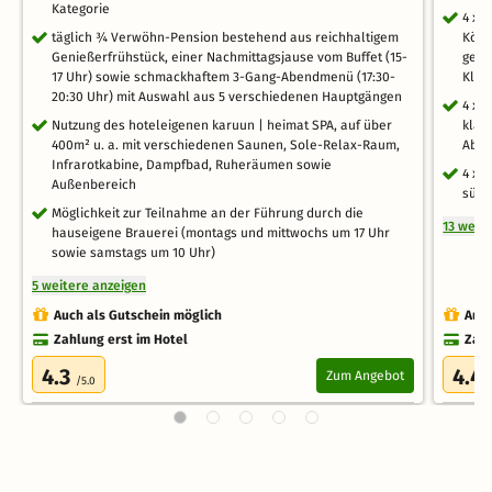
Kategorie
4 x 
täglich ¾ Verwöhn-Pension bestehend aus reichhaltigem
Köst
Genießerfrühstück, einer Nachmittagsjause vom Buffet (15-
geba
17 Uhr) sowie schmackhaftem 3-Gang-Abendmenü (17:30-
Klas
20:30 Uhr) mit Auswahl aus 5 verschiedenen Hauptgängen
4 x 
Nutzung des hoteleigenen karuun | heimat SPA, auf über
klas
400m² u. a. mit verschiedenen Saunen, Sole-Relax-Raum,
Abe
Infrarotkabine, Dampfbad, Ruheräumen sowie
4 x 
Außenbereich
süße
Möglichkeit zur Teilnahme an der Führung durch die
13 weit
hauseigene Brauerei (montags und mittwochs um 17 Uhr
sowie samstags um 10 Uhr)
5 weitere anzeigen
Auch als Gutschein möglich
Auch
Zahlung erst im Hotel
Zahl
4.3
4.4
Zum Angebot
/5.0