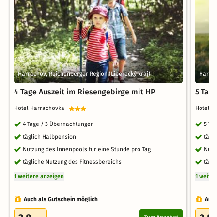
Harrachov, Reichenberger Region (Liberecký kraj)
Harrac
4 Tage Auszeit im Riesengebirge mit HP
5 Tag
Hotel Harrachovka
Hotel 
4 Tage / 3 Übernachtungen
5 Ta
täglich Halbpension
tägl
Nutzung des Innenpools für eine Stunde pro Tag
Nutz
tägliche Nutzung des Fitnessbereichs
tägl
1 weitere anzeigen
1 weite
Auch als Gutschein möglich
Auch