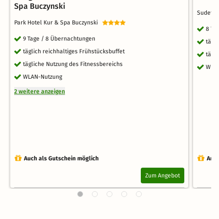
Spa Buczynski
Sudeti
Park Hotel Kur & Spa Buczynski
8 Ta
9 Tage / 8 Übernachtungen
tägl
täglich reichhaltiges Frühstücksbuffet
tägl
tägliche Nutzung des Fitnessbereichs
WLA
WLAN-Nutzung
2 weitere anzeigen
Auch als Gutschein möglich
Auch
Zum Angebot