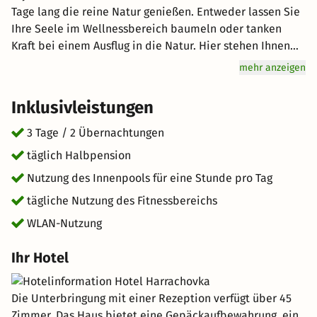
Tage lang die reine Natur genießen. Entweder lassen Sie
Ihre Seele im Wellnessbereich baumeln oder tanken
Kraft bei einem Ausflug in die Natur. Hier stehen Ihnen
alle Möglichkeiten offen! Auch Genuss wird hier groß
mehr anzeigen
geschrieben: Lassen Sie sich vom Halbpension-Angebot
verwöhnen. Freuen Sie sich auf hervorragenden Service
Inklusivleistungen
und eine erholsame Atmosphäre bei Ihrem Urlaub in der
Natur. kurz-mal-weg.de wünscht Ihnen einen tollen
3 Tage / 2 Übernachtungen
Aufenthalt im schönen Harrachov.
täglich Halbpension
Nutzung des Innenpools für eine Stunde pro Tag
tägliche Nutzung des Fitnessbereichs
WLAN-Nutzung
Ihr Hotel
Die Unterbringung mit einer Rezeption verfügt über 45
Zimmer. Das Haus bietet eine Gepäckaufbewahrung, ein