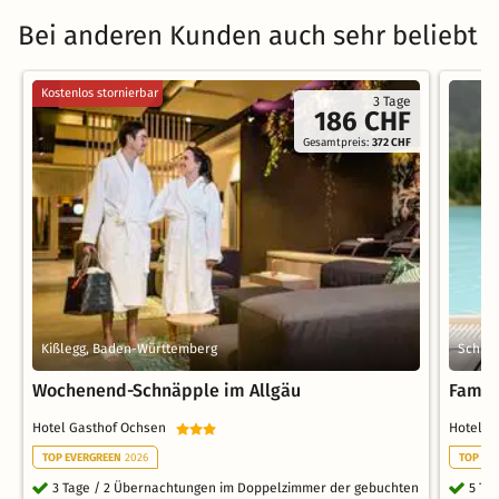
Bei anderen Kunden auch sehr beliebt
Kostenlos stornierbar
3 Tage
186 CHF
Gesamtpreis:
372 CHF
Kißlegg, Baden-Württemberg
Schlad
Wochenend-Schnäpple im Allgäu
Famili
Hotel Gasthof Ochsen
Hotel P
TOP EVERGREEN
2026
TOP NE
3 Tage / 2 Übernachtungen im Doppelzimmer der gebuchten
5 Ta