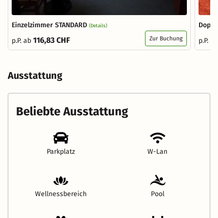
Einzelzimmer STANDARD
Doppe
(Details)
Zur Buchung
116,83 CHF
p.P. ab
p.P. a
Ausstattung
Beliebte Ausstattung
Parkplatz
W-Lan
Wellnessbereich
Pool