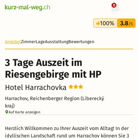
0
+ 32 Fotos
3 Tage
100%
3.8
95 CHF
/5
-28%
Angebot
Zimmer
Lage
Ausstattung
Bewertungen
3 Tage Auszeit im
Riesengebirge mit HP
Hotel Harrachovka
Harrachov, Reichenberger Region (Liberecký
kraj)
Auf Karte anzeigen
Herzlich Willkommen zu Ihrer Auszeit vom Alltag! In der
idyllischen Landschaft rund um Harrachov können Sie 3