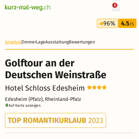
0
+ 21 Fotos
4 Tage
96%
4.5
443 CHF
/5
Angebot
Zimmer
Lage
Ausstattung
Bewertungen
Golftour an der
Deutschen Weinstraße
Hotel Schloss Edesheim
Edesheim (Pfalz), Rheinland-Pfalz
Auf Karte anzeigen
TOP ROMANTIKURLAUB
2023