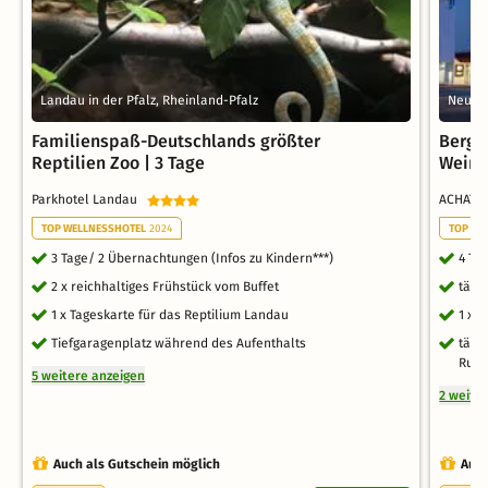
Landau in der Pfalz, Rheinland-Pfalz
Neusta
Familienspaß-Deutschlands größter
Berge,
Reptilien Zoo | 3 Tage
Weins
Parkhotel Landau
ACHAT H
TOP WELLNESSHOTEL
2024
TOP RO
3 Tage/ 2 Übernachtungen (Infos zu Kindern***)
4 Ta
2 x reichhaltiges Frühstück vom Buffet
tägl
1 x Tageskarte für das Reptilium Landau
1 x 
Tiefgaragenplatz während des Aufenthalts
tägl
Ruhe
5 weitere anzeigen
2 weite
Auch als Gutschein möglich
Auch