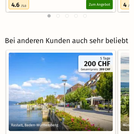
4.6
4
Zum Angebot
/5.0
/5.0
Bei anderen Kunden auch sehr beliebt
5 Tage
200 CHF
Gesamtpreis:
399 CHF
Rastatt, Baden-Württemberg
Mosba