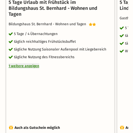
5 Tage Urlaub mit Frühstück im
5 Tag
Bildungshaus St. Bernhard - Wohnen und
Linde
Tagen
Gastha
Bildungshaus St. Bernhard - Wohnen und Tagen
5 Ta
5 Tage / 4 Übernachtungen
tägl
täglich reichhaltiges Frühstücksbuffet
tägl
tägliche Nutzung Saisonaler Außenpool mit Liegebereich
WLA
tägliche Nutzung des Fitnessbereichs
1 weitere anzeigen
Auch als Gutschein möglich
Auch