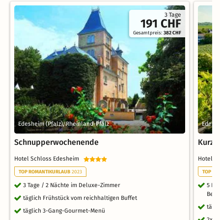
3 Tage
191 CHF
Gesamtpreis:
382 CHF
Edesheim (Pfalz), Rheinland-Pfalz
Edeshe
Schnupperwochenende
Kurzu
Hotel Schloss Edesheim
Hotel 
TOP ROMANTIKURLAUB
2023
TOP RO
3 Tage / 2 Nächte im Deluxe-Zimmer
5 Nä
Begr
täglich Frühstück vom reichhaltigen Buffet
tägl
täglich 3-Gang-Gourmet-Menü
2x 3