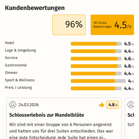
Kundenbewertungen
96%
4.5
107
Echte
/5
Bewertungen
Hotel
4.5
/5
Lage & Umgebung
4.4
/5
Service
4.6
/5
Gastronomie
4.6
/5
Zimmer
4.4
/5
Sport & Wellness
4
/5
Preis / Leistung
4.4
/5
24.03.2026
4.8
2
/5
Schlosserlebnis zur Mandelblüte
Schö
Wir sind mit einer Gruppe von 6 Personen angereist
Schön
und hatten uns für drei Suiten entschieden. Das war
eine gute Entscheidung. Jede Suite hat einen ei...