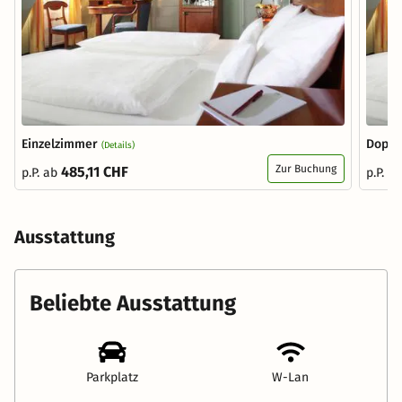
Einzelzimmer
Doppe
(Details)
Zur Buchung
485,11 CHF
p.P. ab
p.P. a
Ausstattung
Beliebte Ausstattung
Parkplatz
W-Lan