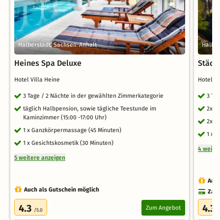
Halberstadt, Sachsen-Anhalt
Halber
Heines Spa Deluxe
Städt
Hotel Villa Heine
Hotel 
3 Tage / 2 Nächte in der gewählten Zimmerkategorie
3 Ta
täglich Halbpension, sowie tägliche Teestunde im
2x r
Kaminzimmer (15:00 -17:00 Uhr)
2x A
1 x Ganzkörpermassage (45 Minuten)
1 x 
1 x Gesichtskosmetik (30 Minuten)
4 weite
5 weitere anzeigen
Auch
Auch als Gutschein möglich
Zahl
4.3
4.3
Zum Angebot
/5.0
/