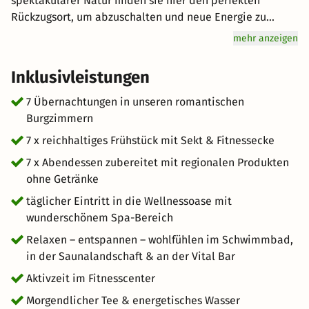
spektakulärer Natur finden sie hier den perfekten
Rückzugsort, um abzuschalten und neue Energie zu
tanken. Bei schönem Wetter genießen Sie Ihre
mehr anzeigen
Mahlzeiten auf der Schlossterrasse unter freiem Himmel.
Sie erhalten freien Zugang zu zwei exklusiven
Inklusivleistungen
Wellnessbereichen: Dem Galerie Spa mit
Schwimmbecken, Whirlpool, Liegelandschaft und
7 Übernachtungen in unseren romantischen
Vitalbar sowie dem Romantik Spa mit Pool, Saunen und
Burgzimmern
Saunagarten. Der Huywald heute, ist ein Refugium für
7 x reichhaltiges Frühstück mit Sekt & Fitnessecke
Wanderer, Walker, Radfahrer und Reiter. Wer sich abseits
7 x Abendessen zubereitet mit regionalen Produkten
starkfrequentierter Touristenpfade betätigen möchte, ist
ohne Getränke
im Huy genau richtig. Die Hänge des Höhenzuges sowie
das Umland, sind traditionsreiche Obstanbaugebiete.
täglicher Eintritt in die Wellnessoase mit
Aber auch für Kulturinteressierte gibt es neben dem
wunderschönem Spa-Bereich
Kloster Huysburg einiges zu entdecken.
Relaxen – entspannen – wohlfühlen im Schwimmbad,
in der Saunalandschaft & an der Vital Bar
Aktivzeit im Fitnesscenter
Morgendlicher Tee & energetisches Wasser