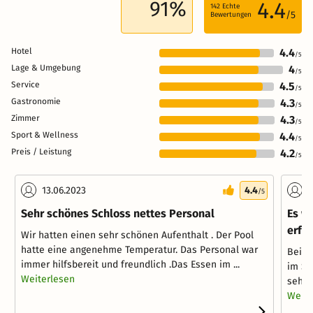
91%
4.4
142
Echte
/5
Bewertungen
Hotel
4.4
/5
Lage & Umgebung
4
/5
Service
4.5
/5
Gastronomie
4.3
/5
Zimmer
4.3
/5
Sport & Wellness
4.4
/5
Preis / Leistung
4.2
/5
13.06.2023
4.4
1
/5
Sehr schönes Schloss nettes Personal
Es w
erfre
Wir hatten einen sehr schönen Aufenthalt . Der Pool
hatte eine angenehme Temperatur. Das Personal war
Bei A
immer hilfsbereit und freundlich .Das Essen im ...
im Sc
Weiterlesen
sehr 
Weite