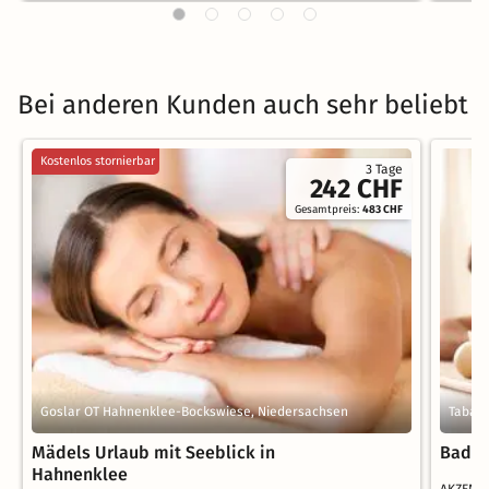
Bei anderen Kunden auch sehr beliebt
Kostenlos stornierbar
3 Tage
242 CHF
Gesamtpreis:
483 CHF
Goslar OT Hahnenklee-Bockswiese, Niedersachsen
Tabarz
Mädels Urlaub mit Seeblick in
Bad T
Hahnenklee