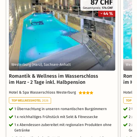
87 CHF
Gesamtpreis:
174 CHF
- 44 %
Westerburg (Harz), Sachsen-Anhalt
Wester
Romantik & Wellness im Wasserschloss
Roman
im Harz - 2 Tage inkl. Halbpension
im Har
Hotel & Spa Wasserschloss Westerburg
Hotel &
TOP WELLNESSHOTEL
2026
TOP WE
1 Übernachtung in unseren romantischen Burgzimmern
2 Üb
1 x reichhaltiges Frühstück mit Sekt & Fitnessecke
2 x 
1 x Abendessen zubereitet mit regionalen Produkten ohne
2 x 
Getränke
Getr