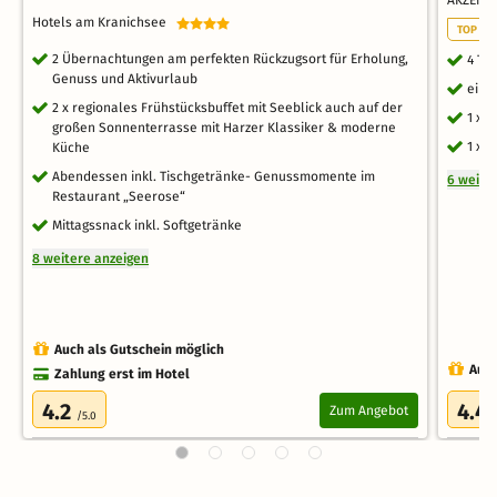
AKZENT 
Hotels am Kranichsee
TOP RO
2 Übernachtungen am perfekten Rückzugsort für Erholung,
4 Ta
Genuss und Aktivurlaub
ein 
2 x regionales Frühstücksbuffet mit Seeblick auch auf der
1 x 
großen Sonnenterrasse mit Harzer Klassiker & moderne
1 x 
Küche
Abendessen inkl. Tischgetränke- Genussmomente im
6 weite
Restaurant „Seerose“
Mittagssnack inkl. Softgetränke
8 weitere anzeigen
Auch als Gutschein möglich
Auch
Zahlung erst im Hotel
4.2
4.4
Zum Angebot
/5.0