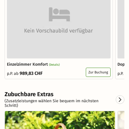
Einzelzimmer Komfort
Doppe
(Details)
Zur Buchung
989,83 CHF
p.P. ab
p.P. a
Zubuchbare Extras
(Zusatzleistungen wählen Sie bequem im nächsten
Schritt)