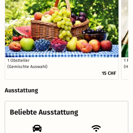
1 Obstteller
1 Fl
(Gemischte Auswahl)
(Hau
15 CHF
Ausstattung
Beliebte Ausstattung