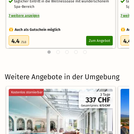
täglicher Eintritt in die Wellnessoase mit wunderschönem
tägl
Spa-Bereich
Spa-
7 weitere anzeigen
7 weite
Auch als Gutschein möglich
Auch
4.4
4.4
Zum Angebot
/5.0
Weitere Angebote in der Umgebung
Kostenlos stornierbar
3 Tage
337 CHF
Gesamtpreis:
673 CHF