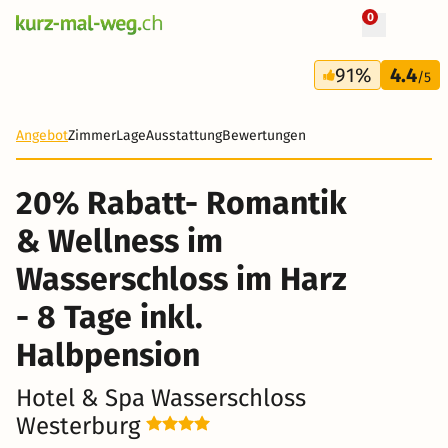
0
+ 23 Fotos
8 Tage
91%
4.4
606 CHF
/5
-32%
Angebot
Zimmer
Lage
Ausstattung
Bewertungen
20% Rabatt- Romantik
& Wellness im
Wasserschloss im Harz
- 8 Tage inkl.
Halbpension
Hotel & Spa Wasserschloss
Westerburg