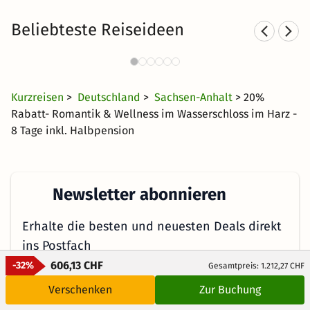
Beliebteste Reiseideen
Wellnesshotels in
W
Mitteldeutschland
40 CHF
841 Angebote
ab
Kurzreisen
>
Deutschland
>
Sachsen-Anhalt
> 20%
Rabatt- Romantik & Wellness im Wasserschloss im Harz -
8 Tage inkl. Halbpension
Newsletter abonnieren
Erhalte die besten und neuesten Deals direkt
ins Postfach
606,13 CHF
-32%
Gesamtpreis: 1.212,27 CHF
Verschenken
Zur Buchung