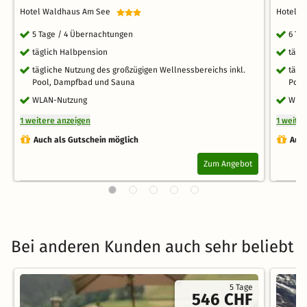
Hotel Waldhaus Am See
Hotel 
5 Tage / 4 Übernachtungen
6 Ta
täglich Halbpension
tägl
tägliche Nutzung des großzügigen Wellnessbereichs inkl.
tägl
Pool, Dampfbad und Sauna
Pool
WLAN-Nutzung
WLA
1 weitere anzeigen
1 weite
Auch als Gutschein möglich
Auch
Zum Angebot
Bei anderen Kunden auch sehr beliebt
5 Tage
546 CHF