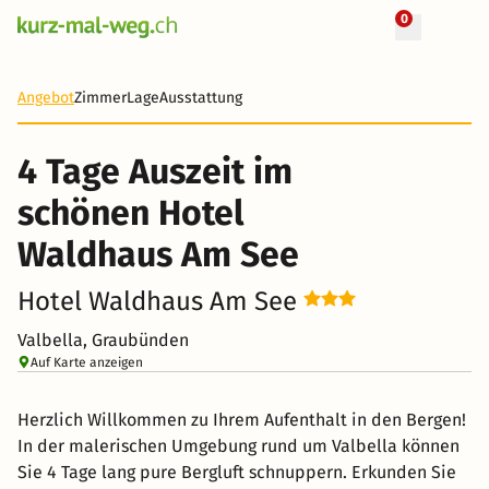
0
+ 237 Fotos
4 Tage
492 CHF
Angebot
Zimmer
Lage
Ausstattung
4 Tage Auszeit im
schönen Hotel
Waldhaus Am See
Hotel Waldhaus Am See
Valbella, Graubünden
Auf Karte anzeigen
Herzlich Willkommen zu Ihrem Aufenthalt in den Bergen!
In der malerischen Umgebung rund um Valbella können
Sie 4 Tage lang pure Bergluft schnuppern. Erkunden Sie