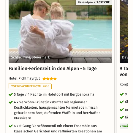
Gesamtpreis:
1.092 CHF
Schladming, Steiermark
Davos
Familien-Ferienzeit in den Alpen - 5 Tage
9 Tag
von D
Hotel Pichlmayrgut
Kongre
TOP NEWCOMER HOTEL
2026
9 Ta
5 Tage / 4 Nächte im Hoteldorf mit Bergpanorama
tägl
4 x Verwöhn-Frühstücksbuffet mit regionalen
Köstlichkeiten, hausgemachten Marmeladen, frisch
im S
gebackenem Brot, duftenden Waffeln und herzhaften
tägl
Klassikern
4 x 6-Gang-Verwöhnmenü mit einem Ensemble aus
2 weite
klassischen Gerichten und raffinierten Kreationen am