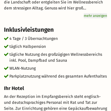
die Landschaft oder entgleiten Sie im Wellnessbereich
dem stressigen Alltag. Genuss wird hier groß
geschrieben: Lassen Sie sich vom Halbpension-Angebot
mehr anzeigen
verwöhnen. Freuen Sie sich auf hervorragenden Service
und eine entspannte Atmosphäre bei Ihrem
Inklusivleistungen
unvergesslichen Urlaub in den Bergen. kurz-mal-weg.de
wünscht Ihnen einen tollen Aufenthalt im schönen
4 Tage / 3 Übernachtungen
Valbella.
täglich Halbpension
tägliche Nutzung des großzügigen Wellnessbereichs
inkl. Pool, Dampfbad und Sauna
WLAN-Nutzung
Parkplatznutzung während des gesamten Aufenthaltes
Ihr Hotel
An der Rezeption im Empfangsbereich steht englisch-
und deutschsprachiges Personal mit Rat und Tat zur
Seite. Zur Einrichtung gehören eine Gepäckaufbewahrung