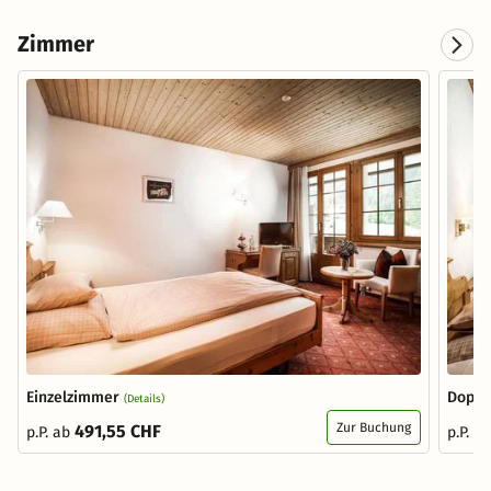
Zimmer
Einzelzimmer
Doppe
(Details)
Zur Buchung
491,55 CHF
p.P. ab
p.P. a