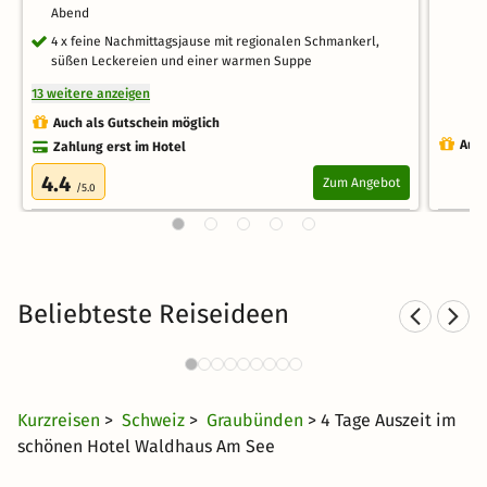
Abend
4 x feine Nachmittagsjause mit regionalen Schmankerl,
süßen Leckereien und einer warmen Suppe
13 weitere anzeigen
Auch als Gutschein möglich
Auch
Zahlung erst im Hotel
4.4
Zum Angebot
/5.0
Beliebteste Reiseideen
Wellness in den Bergen
We
5123 Angebote
23 CHF
ab
Kurzreisen
>
Schweiz
>
Graubünden
> 4 Tage Auszeit im
schönen Hotel Waldhaus Am See