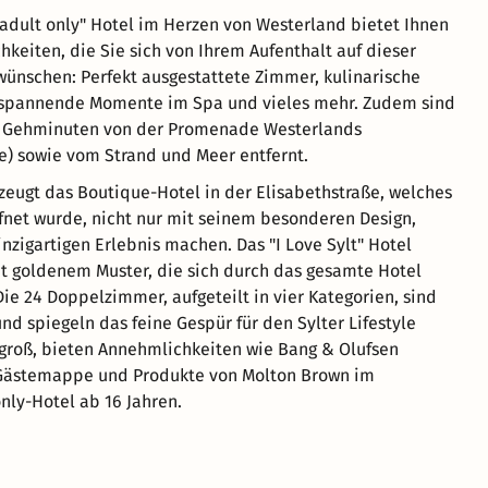
"adult only" Hotel im Herzen von Westerland bietet Ihnen
hkeiten, die Sie sich von Ihrem Aufenthalt auf dieser
wünschen: Perfekt ausgestattete Zimmer, kulinarische
ntspannende Momente im Spa und vieles mehr. Zudem sind
e Gehminuten von der Promenade Westerlands
ße) sowie vom Strand und Meer entfernt.
zeugt das Boutique-Hotel in der Elisabethstraße, welches
fnet wurde, nicht nur mit seinem besonderen Design,
nzigartigen Erlebnis machen. Das "I Love Sylt" Hotel
it goldenem Muster, die sich durch das gesamte Hotel
Die 24 Doppelzimmer, aufgeteilt in vier Kategorien, sind
nd spiegeln das feine Gespür für den Sylter Lifestyle
groß, bieten Annehmlichkeiten wie Bang & Olufsen
e Gästemappe und Produkte von Molton Brown im
only-Hotel ab 16 Jahren.