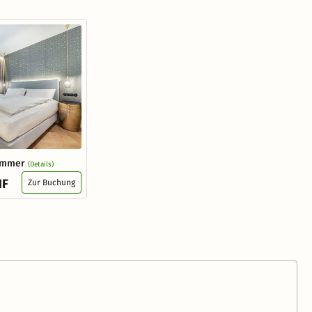
zimmer
(Details)
HF
Zur Buchung