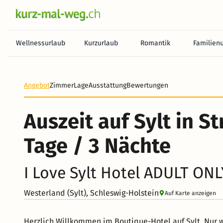
Wellnessurlaub
Kurzurlaub
Romantik
Familien
Heute noch keine Zahlung erforderlich! Zahlen Sie b
Angebot
Zimmer
Lage
Ausstattung
Bewertungen
Auszeit auf Sylt in S
Tage / 3 Nächte
I Love Sylt Hotel ADULT ONL
Westerland (Sylt), Schleswig-Holstein
Auf Karte anzeigen
Herzlich Willkommen im Boutique-Hotel auf Sylt. Nur