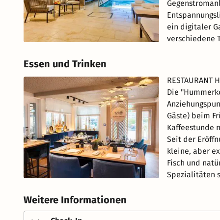
Gegenstromanla
Entspannungsli
ein digitaler 
verschiedene T
Essen und Trinken
RESTAURANT HU
Die "Hummerkoj
Anziehungspunk
Gäste) beim Fr
Kaffeestunde m
Seit der Eröff
kleine, aber ex
Fisch und natü
Spezialitäten 
Weitere Informationen