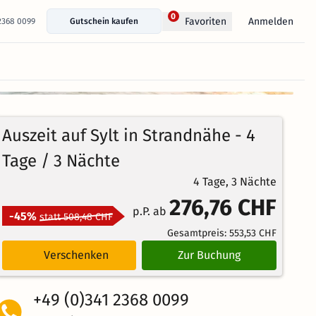
0
Anmelden
Favoriten
 2368 0099
Gutschein kaufen
+ 19 Fotos anzeigen
100%
5
6
Echte
/5
Auszeit auf Sylt in Strandnähe - 4
Bewertungen
Weiterempfehlung
Ausgezeichnet
Tage / 3 Nächte
4 Tage, 3 Nächte
276,76 CHF
p.P. ab
-45%
statt 508,48 CHF
Gesamtpreis:
553,53 CHF
Verschenken
Zur Buchung
+49 (0)341 2368 0099