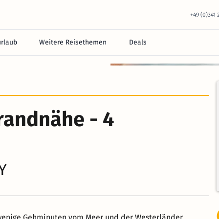
+49 (0)341
urlaub
Weitere Reisethemen
Deals
equem im Hotel.
trandnähe - 4
Y
 wenige Gehminuten vom Meer und der Westerländer