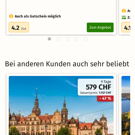
Auch
Auch als Gutschein möglich
Zahl
4.2
4.1
Zum Angebot
/5.0
/
Bei anderen Kunden auch sehr beliebt
9 Tage
579 CHF
Gesamtpreis:
1.157 CHF
- 47 %