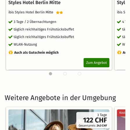
Styles Hotel Berlin Mitte
Styles
ibis Styles Hotel Berlin Mitte
ibis Sty
3 Tage / 2 Übernachtungen
4 Ta
täglich reichhaltiges Frühstücksbuffet
tägl
täglich reichhaltiges Frühstücksbuffet
tägl
WLAN-Nutzung
WLA
Auch als Gutschein möglich
Auch
Zum Angebot
Weitere Angebote in der Umgebung
Kostenl
3 Tage
122 CHF
Gesamtpreis:
243 CHF