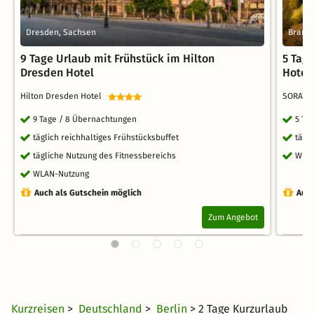
Dresden, Sachsen
Brande
9 Tage Urlaub mit Frühstück im Hilton
5 Tag
Dresden Hotel
Hotel
Hilton Dresden Hotel
SORAT 
9 Tage / 8 Übernachtungen
5 Ta
täglich reichhaltiges Frühstücksbuffet
tägl
tägliche Nutzung des Fitnessbereichs
WLA
WLAN-Nutzung
Auch als Gutschein möglich
Auch
Zum Angebot
Kurzreisen
>
Deutschland
>
Berlin
> 2 Tage Kurzurlaub