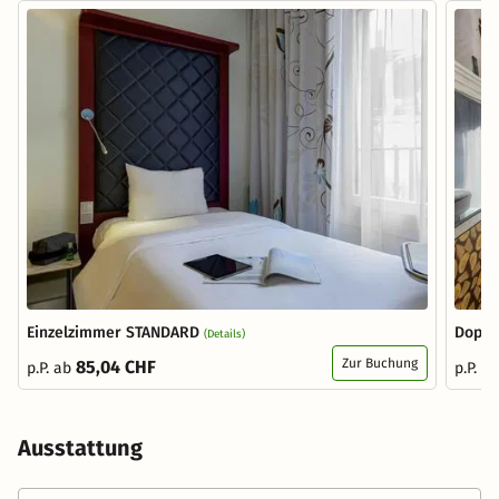
Einzelzimmer STANDARD
Doppe
(Details)
Zur Buchung
85,04 CHF
p.P. ab
p.P. a
Ausstattung