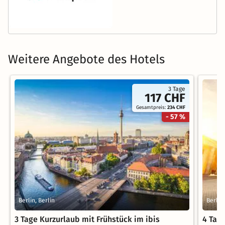
Weitere Angebote des Hotels
3 Tage
117 CHF
Gesamtpreis:
234 CHF
- 57 %
Berlin, Berlin
Berlin,
3 Tage Kurzurlaub mit Frühstück im ibis
4 Tag