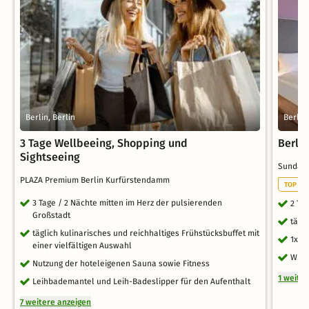
Berlin, Berlin
Berlin,
3 Tage Wellbeeing, Shopping und
Berli
Sightseeing
Sunday 
PLAZA Premium Berlin Kurfürstendamm
TOP ST
3 Tage / 2 Nächte mitten im Herz der pulsierenden
2 Ta
Großstadt
tägl
täglich kulinarisches und reichhaltiges Frühstücksbuffet mit
1x W
einer vielfältigen Auswahl
WLAN
Nutzung der hoteleigenen Sauna sowie Fitness
1 weite
Leihbademantel und Leih-Badeslipper für den Aufenthalt
7 weitere anzeigen