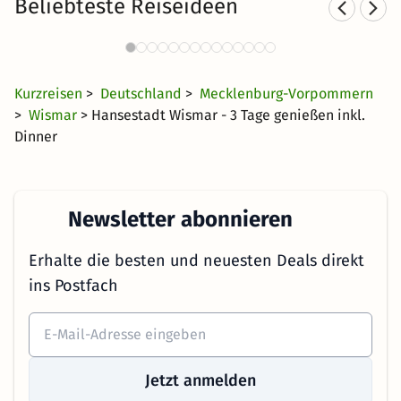
Beliebteste Reiseideen
Romantische Hotels in
R
Norddeutschland
33 CHF
2700 Angebote
ab
Kurzreisen
>
Deutschland
>
Mecklenburg-Vorpommern
>
Wismar
> Hansestadt Wismar - 3 Tage genießen inkl.
Dinner
Newsletter abonnieren
Erhalte die besten und neuesten Deals direkt
ins Postfach
Jetzt anmelden