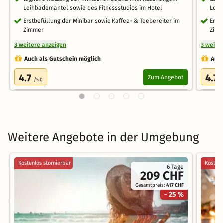
Leihbademantel sowie des Fitnessstudios im Hotel
Leih
Erstbefüllung der Minibar sowie Kaffee- & Teebereiter im
Erst
Zimmer
Zim
3 weitere anzeigen
3 weite
Auch als Gutschein möglich
Auch
4.7
4.7
Zum Angebot
/5.0
/
Weitere Angebote in der Umgebung
Kostenlos stornierbar
Kostenl
6 Tage
209 CHF
Gesamtpreis:
417 CHF
- 25 %