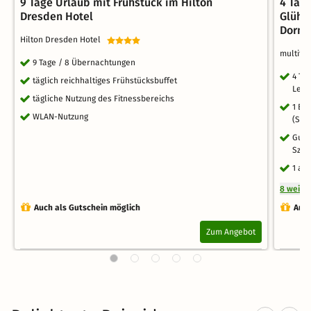
9 Tage Urlaub mit Frühstück im Hilton
4 Tag
Dresden Hotel
Glühw
Dorm
Hilton Dresden Hotel
multitu
9 Tage / 8 Übernachtungen
4 Ta
täglich reichhaltiges Frühstücksbuffet
Leipz
tägliche Nutzung des Fitnessbereichs
1 Be
WLAN-Nutzung
(Sha
Gute
Szen
1 ar
8 weite
Auch als Gutschein möglich
Auch
Zum Angebot