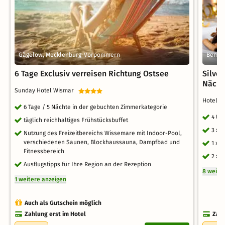
Gägelow, Mecklenburg-Vorpommern
Benz,
6 Tage Exclusiv verreisen Richtung Ostsee
Silve
Nächt
Sunday Hotel Wismar
Hotel 
6 Tage / 5 Nächte in der gebuchten Zimmerkategorie
4 Üb
täglich reichhaltiges Frühstücksbuffet
3 x 
Nutzung des Freizeitbereichs Wissemare mit Indoor-Pool,
verschiedenen Saunen, Blockhaussauna, Dampfbad und
1 x 
Fitnessbereich
2 x 
Ausflugstipps für Ihre Region an der Rezeption
8 weite
1 weitere anzeigen
Auch als Gutschein möglich
Zahlung erst im Hotel
Zahl