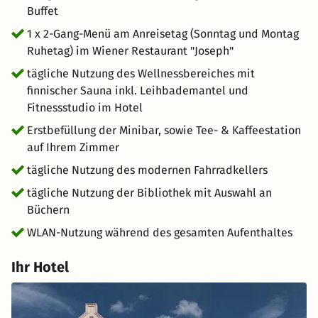
in einzigartigem Ambiente genießen können. Perfekt für
Buffet
eine entspannte Auszeit voller Genuss, Kultur und
1 x 2-Gang-Menü am Anreisetag (Sonntag und Montag
norddeutschem Flair!
Ruhetag) im Wiener Restaurant "Joseph"
tägliche Nutzung des Wellnessbereiches mit
finnischer Sauna inkl. Leihbademantel und
Fitnessstudio im Hotel
Erstbefüllung der Minibar, sowie Tee- & Kaffeestation
auf Ihrem Zimmer
tägliche Nutzung des modernen Fahrradkellers
tägliche Nutzung der Bibliothek mit Auswahl an
Büchern
WLAN-Nutzung während des gesamten Aufenthaltes
Ihr Hotel