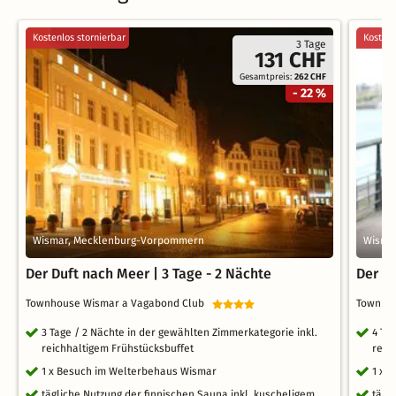
Kostenlos stornierbar
Kostenl
3 Tage
131 CHF
Gesamtpreis:
262 CHF
- 22 %
Wismar, Mecklenburg-Vorpommern
Wisma
Der Duft nach Meer | 3 Tage - 2 Nächte
Der Du
Townhouse Wismar a Vagabond Club
Townho
3 Tage / 2 Nächte in der gewählten Zimmerkategorie inkl.
4 Ta
reichhaltigem Frühstücksbuffet
reic
1 x Besuch im Welterbehaus Wismar
1 x 
tägliche Nutzung der finnischen Sauna inkl. kuscheligem
tägl