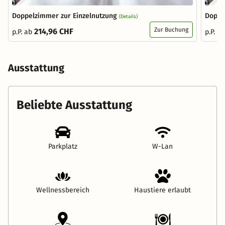
Doppelzimmer zur Einzelnutzung
Doppe
(Details)
Zur Buchung
214,96 CHF
p.P. ab
p.P. a
Ausstattung
Beliebte Ausstattung
Parkplatz
W-Lan
Wellnessbereich
Haustiere erlaubt