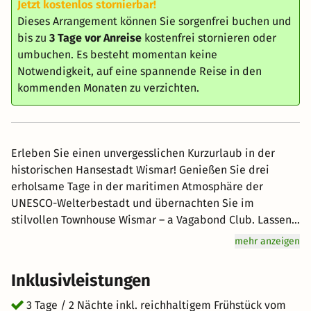
Jetzt kostenlos stornierbar!
Dieses Arrangement können Sie sorgenfrei buchen und
bis zu
3 Tage vor Anreise
kostenfrei stornieren oder
umbuchen. Es besteht momentan keine
Notwendigkeit, auf eine spannende Reise in den
kommenden Monaten zu verzichten.
Erleben Sie einen unvergesslichen Kurzurlaub in der
historischen Hansestadt Wismar! Genießen Sie drei
erholsame Tage in der maritimen Atmosphäre der
UNESCO-Welterbestadt und übernachten Sie im
stilvollen Townhouse Wismar – a Vagabond Club. Lassen
Sie sich von der charmanten Altstadt verzaubern,
mehr anzeigen
schlendern Sie entlang des Hafens und entdecken Sie
die beeindruckende Backsteingotik. Als besonderes
Inklusivleistungen
Highlight erwartet Sie ein exquisites Dinner im
Hotelrestaurant, bei dem Sie kulinarische Köstlichkeiten
3 Tage / 2 Nächte inkl. reichhaltigem Frühstück vom