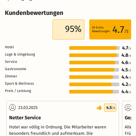
Kundenbewertungen
95%
4.7
59
Echte
/5
Bewertungen
Hotel
4.7
/5
Lage & Umgebung
4.8
/5
Service
4.6
/5
Gastronomie
4.5
/5
Zimmer
4.4
/5
Sport & Wellness
4.2
/5
Preis / Leistung
4.4
/5
23.03.2025
4.5
2
/5
Netter Service
Gepfl
Hotel war völlig in Ordnung. Die Mitarbeiter waren
Alles
besonders freundlich und aufmerksam. Die
Frühs