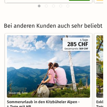
Bei anderen Kunden auch sehr beliebt
4 Tage
285 CHF
Gesamtpreis:
569 CHF
Waidring, Tirol
Kalten
Sommerurlaub in den Kitzbüheler Alpen -
Exklu
4 Tage mit HP
Tage i