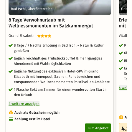
Bad Ischl, Oberösterreich
Gosau,
8 Tage Verwöhnurlaub mit
Erleb
Wellnessmomenten im Salzkammergut
mit AI
Grand Elisabeth
Vitalho
8 Tage / 7 Nächte Erholung in Bad Ischl – Natur & Kultur
9 Ta
genießen
tägli
täglich reichhaltiges Frühstücksbuffet & mehrgängiges
Bike
Abendmenü mit Wahlmöglichkeiten
tägl
tägliche Nutzung des exklusiven Hotel-SPA im Grand
Schw
Elisabeth mit Innenpool, Saunen, Ruhebereichen und
Tepi
entspannenden Wellnessmomenten im stilvollen Ambiente
4 weite
1 Flasche Sekt am Zimmer für einen wundervollen Start in
den Urlaub
4 weitere anzeigen
Auch als Gutschein möglich
Auch
Zahlung erst im Hotel
4.3
Zum Angebot
/