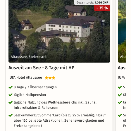
Gesamtpreis:
1.066 CHF
- 35 %
Altaussee, Steiermark
Altaus
Auszeit am See - 8 Tage mit HP
Ausze
JUFA Hotel Altaussee
JUFA Ho
8 Tage / 7 Übernachtungen
5 Ta
täglich Halbpension
tägl
tägliche Nutzung des Wellnessbereichs inkl. Sauna,
tägl
Infrarotkabine & Ruheraum
Infr
Salzkammergut SommerCard (bis zu 25 % Ermäßigung auf
Salz
über 120 beliebte Attraktionen, Sehenswürdigkeiten und
über
Freizeitangebote)
Frei