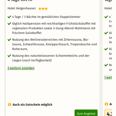
Hotel Heigenhauser
Hotel 
4 Tage / 3 Nächte im gemütlichen Doppelzimmer
4 Tag
Früh
täglich Halbpension mit reichhaltigen Frühstücksbuffet mit
fris
regionalen Produkten sowie 3-Gang-Abend-Wahlmenü mit
frischem Salatbuffet
tägl
zur 
Nutzung des Wellnessbereiches mit Zirbensauna, Bio-
Dess
Sauna, Schwallbrause, Kneippschlauch, Tropendusche und
Ruheraum,
tägl
Auße
Nutzung des naturbelassenen Schwimmteichs und der
vers
Liegen (nach Verfügbarkeit)
Nutz
3 weitere anzeigen
und 
7 weite
Auch
Auch als Gutschein möglich
4.7
Zum Angebot
/