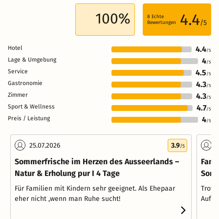
100%
4.4
8
Echte
/5
Bewertungen
Hotel
4.4
/5
Lage & Umgebung
4
/5
Service
4.5
/5
Gastronomie
4.3
/5
Zimmer
4.3
/5
Sport & Wellness
4.7
/5
Preis / Leistung
4
/5
25.07.2026
3.9
2
/5
Sommerfrische im Herzen des Ausseerlands –
Fami
Natur & Erholung pur I 4 Tage
Somm
Für Familien mit Kindern sehr geeignet. Als Ehepaar
Trotz
eher nicht ,wenn man Ruhe sucht!
Aufen