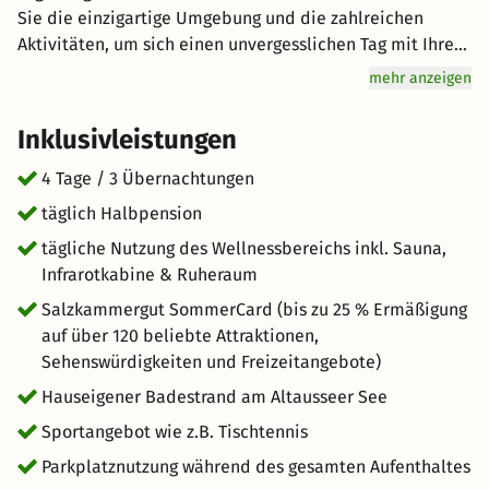
Sie die einzigartige Umgebung und die zahlreichen
Aktivitäten, um sich einen unvergesslichen Tag mit Ihrem
Partner oder der gesamten Familie zu machen. Erkunden
mehr anzeigen
Sie die vielen Sehenswürdigkeiten oder vergnügen Sie
sich am See. In Altaussee hat jeder seinen Spaß. Genuss
Inklusivleistungen
wird hier groß geschrieben: Lassen Sie sich vom
Halbpension-Angebot verwöhnen. Freuen Sie sich auf
4 Tage / 3 Übernachtungen
hervorragenden Service und eine entspannte
täglich Halbpension
Atmosphäre für einen einzigartigen Urlaub. kurz-mal-
tägliche Nutzung des Wellnessbereichs inkl. Sauna,
weg.de wünscht Ihnen einen großartigen Aufenthalt im
Infrarotkabine & Ruheraum
schönen Altaussee.
Salzkammergut SommerCard (bis zu 25 % Ermäßigung
auf über 120 beliebte Attraktionen,
Sehenswürdigkeiten und Freizeitangebote)
Hauseigener Badestrand am Altausseer See
Sportangebot wie z.B. Tischtennis
Parkplatznutzung während des gesamten Aufenthaltes