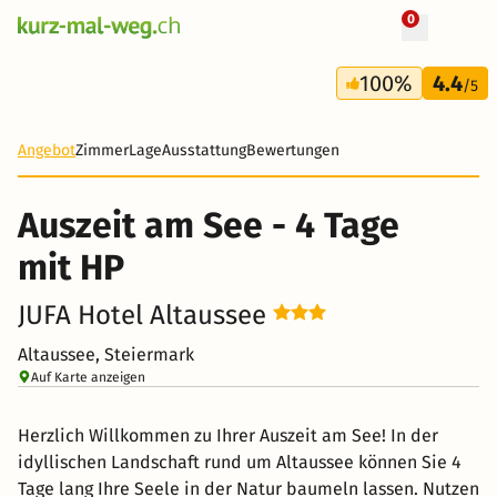
0
+ 15 Fotos
4 Tage
100%
4.4
228 CHF
/5
-36%
Angebot
Zimmer
Lage
Ausstattung
Bewertungen
Auszeit am See - 4 Tage
mit HP
JUFA Hotel Altaussee
Altaussee, Steiermark
Auf Karte anzeigen
Herzlich Willkommen zu Ihrer Auszeit am See! In der
idyllischen Landschaft rund um Altaussee können Sie 4
Tage lang Ihre Seele in der Natur baumeln lassen. Nutzen