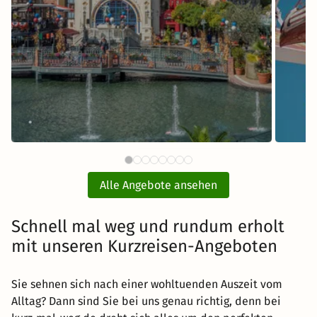
111 CHF
Europa-Park Eintritt mit Hotel
Fr
ab
Alle Angebote ansehen
inkl. Übernachtung und Frühstück
Schnell mal weg und rundum erholt
Zum Angebot
mit unseren Kurzreisen-Angeboten
Sie sehnen sich nach einer wohltuenden Auszeit vom
Alltag? Dann sind Sie bei uns genau richtig, denn bei