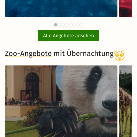
90 CHF
Börde Therme mit
ab
Übernachtung
Alle Angebote ansehen
inkl. Übernachtung und Frühstück
Zoo-Angebote
mit Übernachtung
Zum Angebot