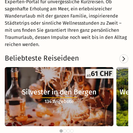
Experten-Portal für unvergessliche Kurzreisen. Ob
sagenhafte Erholung am Meer, ein erlebnisreicher
Wanderurlaub mit der ganzen Familie, inspirierende
Städtetrips oder sinnliche Wellnessstunden zu Zweit –
mit uns finden Sie garantiert Ihren ganz persönlichen
Traumurlaub, dessen Impulse noch weit bis in den Alltag
reichen werden.
Beliebteste Reiseideen
61 CHF
ab
Silvester in den Bergen
Wel
134 Angebote