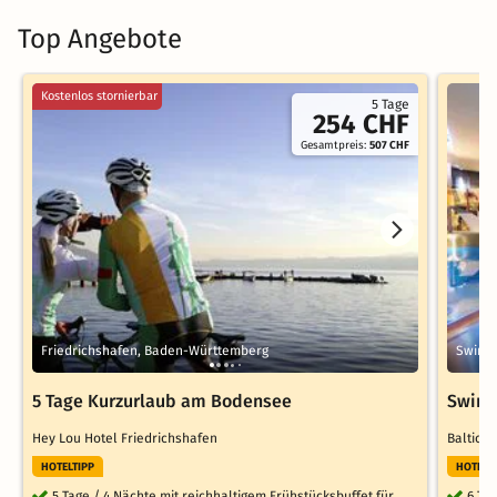
Top Angebote
Kostenlos stornierbar
5 Tage
254 CHF
Gesamtpreis:
507 CHF
Friedrichshafen, Baden-Württemberg
Swine
5 Tage Kurzurlaub am Bodensee
Swine
Hey Lou Hotel Friedrichshafen
Baltic P
HOTELTIPP
HOTELT
5 Tage / 4 Nächte mit reichhaltigem Frühstücksbuffet für
6 Ta