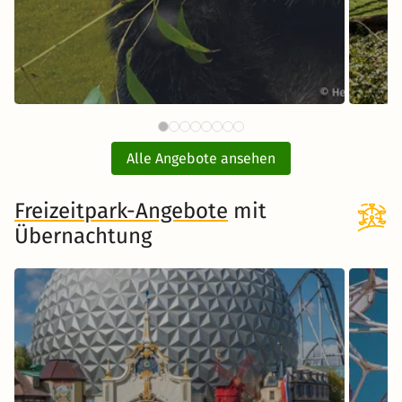
62 CHF
Tiergarten Schönbrunn Wien
Opel
ab
mit Hotel
Alle Angebote ansehen
ink
inkl. Übernachtung und Frühstück
Freizeitpark-Angebote
mit
Übernachtung
Zum Angebot