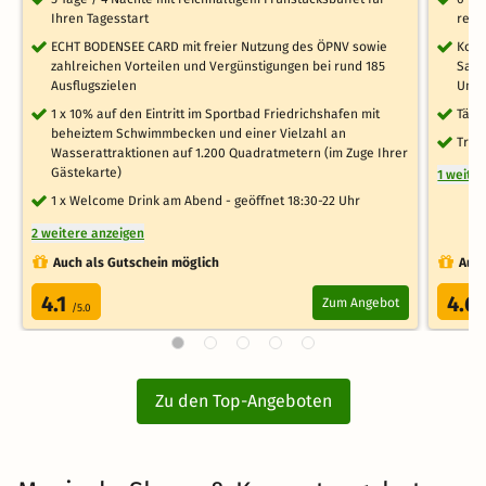
Ihren Tagesstart
reic
ECHT BODENSEE CARD mit freier Nutzung des ÖPNV sowie
Kost
zahlreichen Vorteilen und Vergünstigungen bei rund 185
Saun
Ausflugszielen
Unte
1 x 10% auf den Eintritt im Sportbad Friedrichshafen mit
Tägl
beheiztem Schwimmbecken und einer Vielzahl an
Tres
Wasserattraktionen auf 1.200 Quadratmetern (im Zuge Ihrer
Gästekarte)
1 weite
1 x Welcome Drink am Abend - geöffnet 18:30-22 Uhr
2 weitere anzeigen
Auch als Gutschein möglich
Auch
4.1
4.6
Zum Angebot
/5.0
Zu den Top-Angeboten