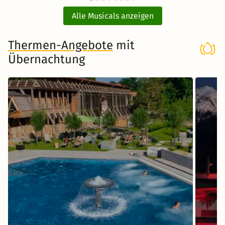
84 CHF
ab
Ticket und Hotel
Mu
Alle Musicals anzeigen
Musical in Stuttgart
Thermen-Angebote
mit
Übernachtung
Zum Musical