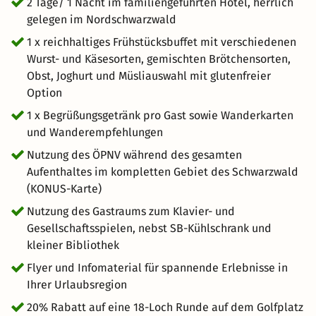
kostenfreie Nutzung des öffentlichen Nahverkehrs im
2 Tage/ 1 Nacht im familiengeführten Hotel, herrlich
gesamten Schwarzwald. Als besonderen Vorteil gibt es 20
gelegen im Nordschwarzwald
% Rabatt auf eine Runde auf dem 18-Loch-Golfplatz in
1 x reichhaltiges Frühstücksbuffet mit verschiedenen
Bad Herrenalb.
Wurst- und Käsesorten, gemischten Brötchensorten,
Obst, Joghurt und Müsliauswahl mit glutenfreier
Option
1 x Begrüßungsgetränk pro Gast sowie Wanderkarten
und Wanderempfehlungen
Nutzung des ÖPNV während des gesamten
Aufenthaltes im kompletten Gebiet des Schwarzwald
(KONUS-Karte)
Nutzung des Gastraums zum Klavier- und
Gesellschaftsspielen, nebst SB-Kühlschrank und
kleiner Bibliothek
Flyer und Infomaterial für spannende Erlebnisse in
Ihrer Urlaubsregion
20% Rabatt auf eine 18-Loch Runde auf dem Golfplatz