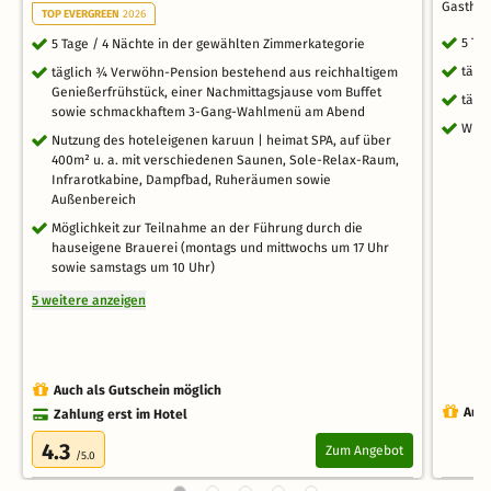
Gastha
TOP EVERGREEN
2026
5 Ta
5 Tage / 4 Nächte in der gewählten Zimmerkategorie
tägl
täglich ¾ Verwöhn-Pension bestehend aus reichhaltigem
Genießerfrühstück, einer Nachmittagsjause vom Buffet
tägl
sowie schmackhaftem 3-Gang-Wahlmenü am Abend
WLA
Nutzung des hoteleigenen karuun | heimat SPA, auf über
400m² u. a. mit verschiedenen Saunen, Sole-Relax-Raum,
Infrarotkabine, Dampfbad, Ruheräumen sowie
Außenbereich
Möglichkeit zur Teilnahme an der Führung durch die
hauseigene Brauerei (montags und mittwochs um 17 Uhr
sowie samstags um 10 Uhr)
5 weitere anzeigen
Auch als Gutschein möglich
Auch
Zahlung erst im Hotel
4.3
Zum Angebot
/5.0