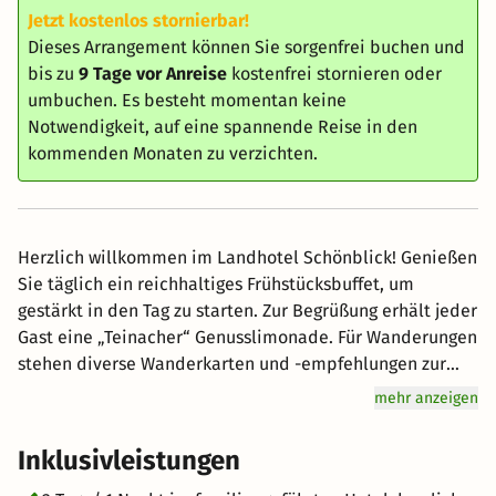
Jetzt kostenlos stornierbar!
Dieses Arrangement können Sie sorgenfrei buchen und
bis zu
9 Tage vor Anreise
kostenfrei stornieren oder
umbuchen. Es besteht momentan keine
Notwendigkeit, auf eine spannende Reise in den
kommenden Monaten zu verzichten.
Herzlich willkommen im Landhotel Schönblick! Genießen
Sie täglich ein reichhaltiges Frühstücksbuffet, um
gestärkt in den Tag zu starten. Zur Begrüßung erhält jeder
Gast eine „Teinacher“ Genusslimonade. Für Wanderungen
stehen diverse Wanderkarten und -empfehlungen zur
Verfügung, um die schönsten Routen im Schwarzwald zu
mehr anzeigen
erkunden. Während des gesamten Aufenthalts können
kostenfreie Parkplätze am Hotel sowie WLAN genutzt
Inklusivleistungen
werden. Zusätzlich ermöglicht die KONUS-Karte die