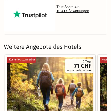
Weitere Angebote des Hotels
Kostenlos stornierbar
Kostenl
2 Tage
71 CHF
Gesamtpreis:
142 CHF