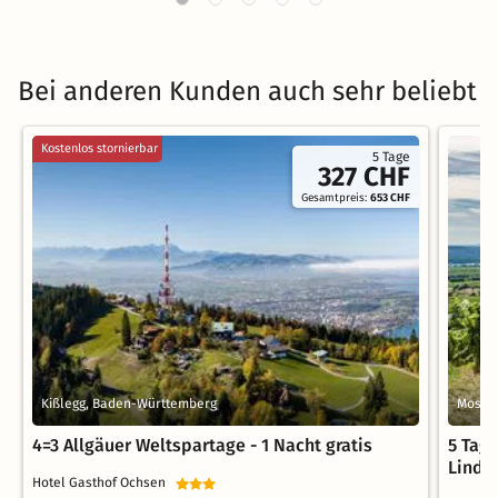
Bei anderen Kunden auch sehr beliebt
Kostenlos stornierbar
5 Tage
327 CHF
Gesamtpreis:
653 CHF
Kißlegg, Baden-Württemberg
Mosba
4=3 Allgäuer Weltspartage - 1 Nacht gratis
5 Tag
Linde
Hotel Gasthof Ochsen