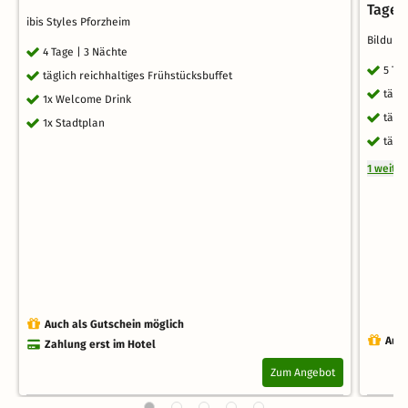
Tagen
ibis Styles Pforzheim
Bildung
4 Tage | 3 Nächte
5 Ta
täglich reichhaltiges Frühstücksbuffet
tägl
1x Welcome Drink
tägl
1x Stadtplan
tägl
1 weite
Auch als Gutschein möglich
Auch
Zahlung erst im Hotel
Zum Angebot