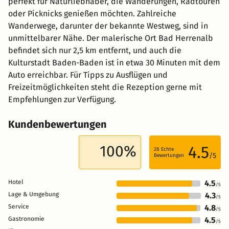
perfekt für Naturliebhaber, die Wanderungen, Radtouren
oder Picknicks genießen möchten. Zahlreiche
Wanderwege, darunter der bekannte Westweg, sind in
unmittelbarer Nähe. Der malerische Ort Bad Herrenalb
befindet sich nur 2,5 km entfernt, und auch die
Kulturstadt Baden-Baden ist in etwa 30 Minuten mit dem
Auto erreichbar. Für Tipps zu Ausflügen und
Freizeitmöglichkeiten steht die Rezeption gerne mit
Empfehlungen zur Verfügung.
Kundenbewertungen
100%
4.5
28
Echte
/5
Bewertungen
Hotel
4.5
/5
Lage & Umgebung
4.3
/5
Service
4.8
/5
Gastronomie
4.5
/5