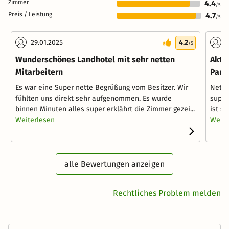
Zimmer
4.4
/5
Preis / Leistung
4.7
/5
29.01.2025
4.2
0
/5
Wunderschönes Landhotel mit sehr netten
Akti
Mitarbeitern
Para
Es war eine Super nette Begrüßung vom Besitzer. Wir
Nette
fühlten uns direkt sehr aufgenommen. Es wurde
super
binnen Minuten alles super erklährt die Zimmer gezei...
ist s
Weiterlesen
Weite
alle Bewertungen anzeigen
Rechtliches Problem melden