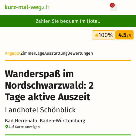
0
+ 19 Fotos
Zahlen Sie bequem im Hotel.
2 Tage
100%
4.5
64 CHF
/5
Angebot
Zimmer
Lage
Ausstattung
Bewertungen
Wanderspaß im
Nordschwarzwald: 2
Tage aktive Auszeit
Landhotel Schönblick
Bad Herrenalb, Baden-Württemberg
Auf Karte anzeigen