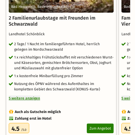
Bad Herrenalb, Baden-Württemberg
Bad H
2 Familienurlaubstage mit Freunden im
Famili
Schwarzwald
Vierb
Landhotel Schönblick
Landhot
2 Tage/ 1 Nacht im familiengeführten Hotel, herrlich
2 Ta
gelegen im Nordschwarzwald
gele
1 x reichhaltiges Frühstücksbuffet mit verschiedenen Wurst-
1 x 
und Käsesorten, gemischten Brötchensorten, Obst, Joghurt
und 
und Müsliauswahl mit glutenfreier Option
und 
1 x kostenfreie Minibarfüllung pro Zimmer
kost
Nutzung des ÖPNV während des Aufenthaltes im
Nutz
kompletten Gebiet des Schwarzwald (KONUS-Karte)
komp
5 weitere anzeigen
5 weite
Auch als Gutschein möglich
Auch
Zahlung erst im Hotel
Zahl
4.5
4.5
Zum Angebot
/5.0