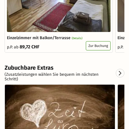
Einzelzimmer mit Balkon/Terrasse
Einze
(Details)
Zur Buchung
89,72 CHF
p.P. ab
p.P. a
Zubuchbare Extras
(Zusatzleistungen wählen Sie bequem im nächsten
Schritt)