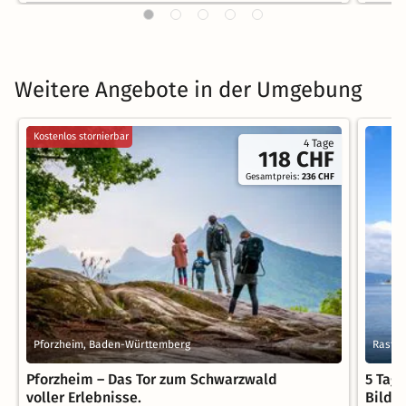
Weitere Angebote in der Umgebung
Kostenlos stornierbar
4 Tage
118 CHF
Gesamtpreis:
236 CHF
Pforzheim, Baden-Württemberg
Rastat
Pforzheim – Das Tor zum Schwarzwald
5 Tag
voller Erlebnisse.
Bildu