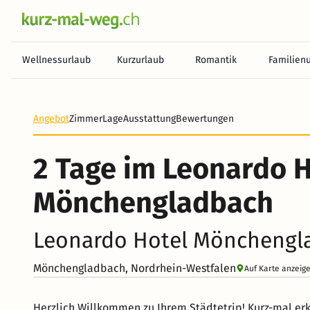
Wellnessurlaub
Kurzurlaub
Romantik
Familien
Angebot
Zimmer
Lage
Ausstattung
Bewertungen
2 Tage im Leonardo H
Mönchengladbach
Leonardo Hotel Möncheng
Mönchengladbach, Nordrhein-Westfalen
Auf Karte anzeig
Herzlich Willkommen zu Ihrem Städtetrip! Kurz-mal e