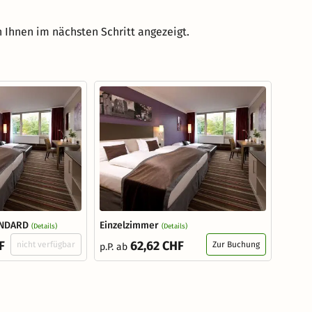
 Ihnen im nächsten Schritt angezeigt.
ANDARD
Einzelzimmer
(Details)
(Details)
F
62,62 CHF
nicht verfügbar
Zur Buchung
p.P. ab