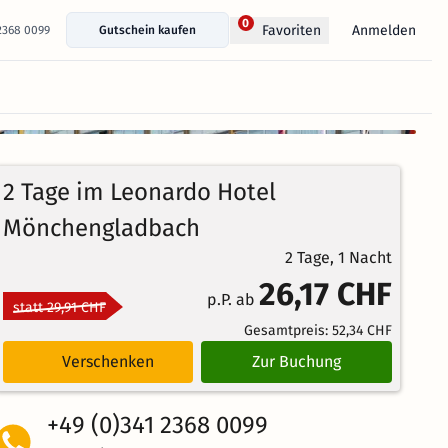
0
Anmelden
Favoriten
 2368 0099
Gutschein kaufen
+ 22 Fotos anzeigen
4.5
2
Echte
/5
2 Tage im Leonardo Hotel
Bewertungen
Brillant
Mönchengladbach
2 Tage, 1 Nacht
26,17 CHF
p.P. ab
statt 29,91 CHF
Gesamtpreis:
52,34 CHF
Verschenken
Zur Buchung
+49 (0)341 2368 0099