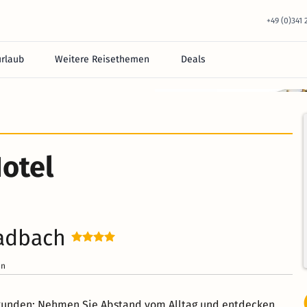
+49 (0)341
urlaub
Weitere Reisethemen
Deals
otel
ladbach
en
rkunden: Nehmen Sie Abstand vom Alltag und entdecken