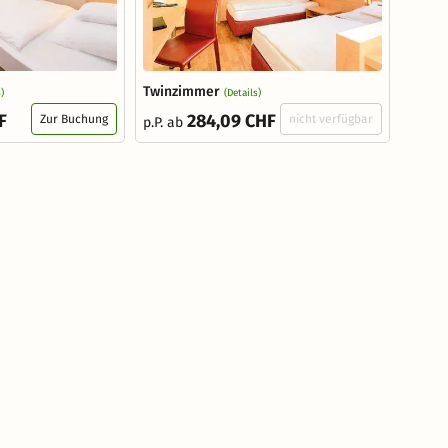
Twinzimmer
)
(Details)
F
284,09 CHF
Zur Buchung
nicht verfügbar
p.P. ab