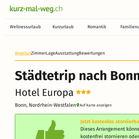
Wellnessurlaub
Kurzurlaub
Romantik
Familien
Angebot
Zimmer
Lage
Ausstattung
Bewertungen
Städtetrip nach Bon
Hotel Europa
Bonn, Nordrhein-Westfalen
Auf Karte anzeigen
Jetzt kostenlos stornierba
Dieses Arrangement könne
kostenfrei stornieren od