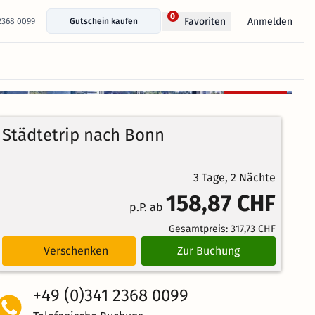
0
Anmelden
Favoriten
 2368 0099
Gutschein kaufen
+ 4 Fotos anzeigen
Kostenlos
100%
stornierbar
3.2
5
Echte
/5
Städtetrip nach Bonn
Bewertungen
Weiterempfehlung
Gut
3 Tage, 2 Nächte
158,87 CHF
p.P. ab
Gesamtpreis:
317,73 CHF
Verschenken
Zur Buchung
+49 (0)341 2368 0099