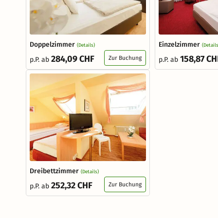
Doppelzimmer
Einzelzimmer
(Details)
(Details
284,09 CHF
158,87 CH
Zur Buchung
p.P. ab
p.P. ab
Dreibettzimmer
(Details)
252,32 CHF
Zur Buchung
p.P. ab