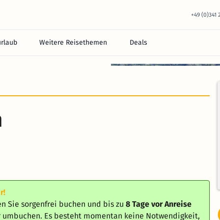
+49 (0)341
urlaub
Weitere Reisethemen
Deals
n
r!
n Sie sorgenfrei buchen und bis zu
8 Tage vor Anreise
er umbuchen. Es besteht momentan keine Notwendigkeit,