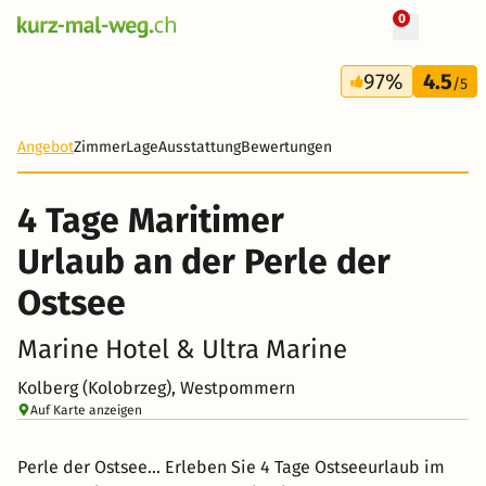
0
+ 21 Fotos
4 Tage
97%
4.5
149 CHF
/5
-62%
Angebot
Zimmer
Lage
Ausstattung
Bewertungen
4 Tage Maritimer
Urlaub an der Perle der
Ostsee
Marine Hotel & Ultra Marine
Kolberg (Kolobrzeg), Westpommern
Auf Karte anzeigen
Perle der Ostsee... Erleben Sie 4 Tage Ostseeurlaub im