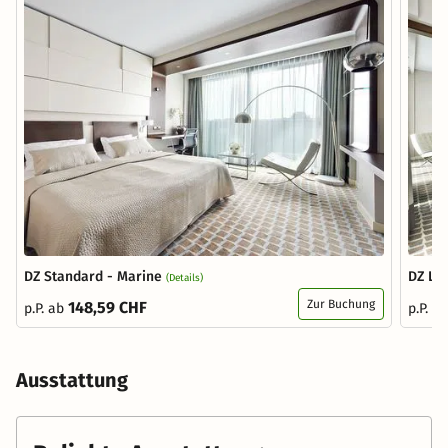
DZ Standard - Marine
DZ LU
(Details)
Zur Buchung
148,59 CHF
p.P. ab
p.P. a
Ausstattung