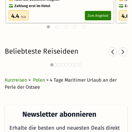
Zahlung erst im Hotel
Zahl
4.4
4.6
Zum Angebot
/5.0
Beliebteste Reiseideen
Wellnesshotels in Kolberg
131 Angebote
64 CHF
ab
Kurzreisen
>
Polen
> 4 Tage Maritimer Urlaub an der
Perle der Ostsee
Newsletter abonnieren
Erhalte die besten und neuesten Deals direkt