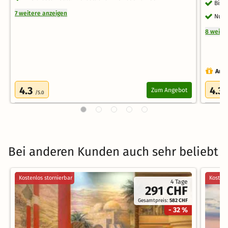
Bis 
7 weitere anzeigen
Nutz
8 weite
Auch
4.3
4.3
Zum Angebot
/5.0
/
Bei anderen Kunden auch sehr beliebt
Kostenlos stornierbar
Kostenl
4 Tage
291 CHF
Gesamtpreis:
582 CHF
- 32 %