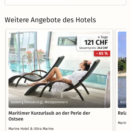
Weitere Angebote des Hotels
4 Tage
121 CHF
Gesamtpreis:
242 CHF
- 65 %
Kolberg (Kolobrzeg), Westpommern
Kolber
Maritimer Kurzurlaub an der Perle der
Relax
Ostsee
Marine 
Marine Hotel & Ultra Marine