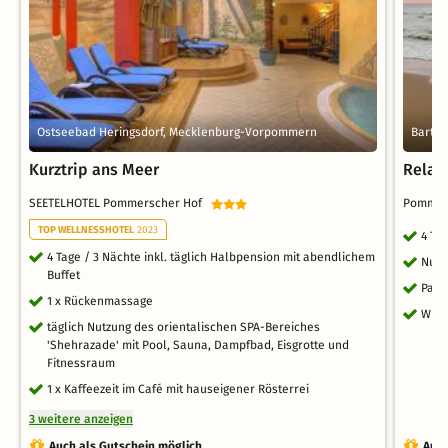
Ostseebad Heringsdorf, Mecklenburg-Vorpommern
Barth
Kurztrip ans Meer
Relax
SEETELHOTEL Pommerscher Hof
Pommer
TOP WELLNESSHOTEL
2023
4 Ta
4 Tage / 3 Nächte inkl. täglich Halbpension mit abendlichem
Nutz
Buffet
Park
1 x Rückenmassage
WLAN
täglich Nutzung des orientalischen SPA-Bereiches
'Shehrazade' mit Pool, Sauna, Dampfbad, Eisgrotte und
Fitnessraum
1 x Kaffeezeit im Café mit hauseigener Rösterrei
3 weitere anzeigen
Auch als Gutschein möglich
Auch