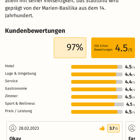
allem mit seiner Vielseitigkeit. Das Stadtbild wird
geprägt von der Marien-Basilika aus dem 14.
Jahrhundert.
Kundenbewertungen
97%
4.5
250
Echte
/5
Bewertungen
Hotel
4.5
/5
Lage & Umgebung
4.4
/5
Service
4.4
/5
Gastronomie
4.4
/5
Zimmer
4.5
/5
Sport & Wellness
4.1
/5
Preis / Leistung
4.5
/5
28.02.2023
3.7
0
/5
Okay
Fast