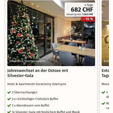
4 Tage
682 CHF
Gesamtpreis:
1.363 CHF
- 15 %
Dzwirzyno, Westpommern
Kolber
Jahreswechsel an der Ostsee mit
Entsp
Silvester-Gala
Tage
Hotel & Apartments Gorzelanny Dzwirzyno
Mona Li
3 Übernachtungen
4 Ta
Aben
3 x reichhaltiges Frühstück Buffet
Mini
2 x Abendessen vom Buffet
ca. 2
1x Silvester-Gala mit festlichem Buffet und Musik