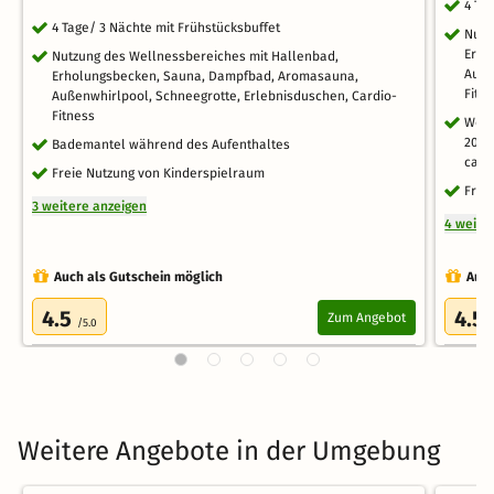
4 Ta
4 Tage/ 3 Nächte mit Frühstücksbuffet
Nutz
Erho
Nutzung des Wellnessbereiches mit Hallenbad,
Auße
Erholungsbecken, Sauna, Dampfbad, Aromasauna,
Fitn
Außenwhirlpool, Schneegrotte, Erlebnisduschen, Cardio-
Fitness
Well
2026
Bademantel während des Aufenthaltes
ca. 2
Freie Nutzung von Kinderspielraum
Frei
3 weitere anzeigen
4 weite
Auch als Gutschein möglich
Auch
4.5
4.5
Zum Angebot
/5.0
Weitere Angebote in der Umgebung