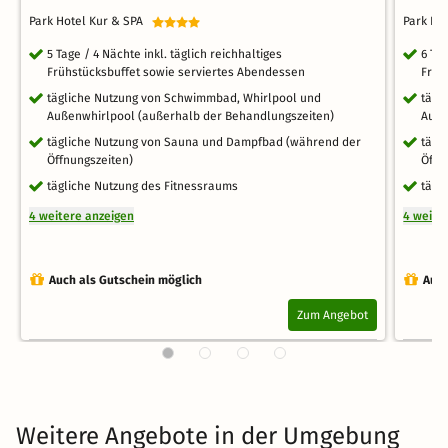
Park Hotel Kur & SPA
Park Ho
5 Tage / 4 Nächte inkl. täglich reichhaltiges
6 Tag
Frühstücksbuffet sowie serviertes Abendessen
Früh
tägliche Nutzung von Schwimmbad, Whirlpool und
tägl
Außenwhirlpool (außerhalb der Behandlungszeiten)
Auße
tägliche Nutzung von Sauna und Dampfbad (während der
tägl
Öffnungszeiten)
Öffn
tägliche Nutzung des Fitnessraums
tägl
4 weitere anzeigen
4 weite
Auch als Gutschein möglich
Auch
Zum Angebot
Weitere Angebote in der Umgebung