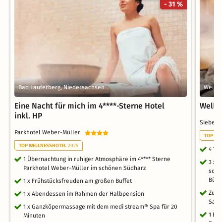
- 31 %
Bad Lauterberg, Niedersachsen
Weißen
Eine Nacht für mich im 4****-Sterne Hotel
Wellne
inkl. HP
Siebenq
Parkhotel Weber-Müller
TOP WE
TOP WELLNESSHOTEL
2025
4 Ta
1 Übernachtung in ruhiger Atmosphäre im 4**** Sterne
3 x 
Parkhotel Weber-Müller im schönen Südharz
sowi
Büff
1 x Frühstücksfreuden am großen Buffet
Zuga
1 x Abendessen im Rahmen der Halbpension
Saun
1 x Ganzköpermassage mit dem medi stream® Spa für 20
1 Ba
Minuten