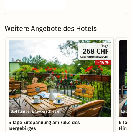
Weitere Angebote des Hotels
5 Tage
268 CHF
Gesamtpreis:
535 CHF
- 16 %
Bad Flinsberg, Niederschlesien
Bad Fl
5 Tage Entspannung am Fuße des
6 Tag
Isergebirges
Flins