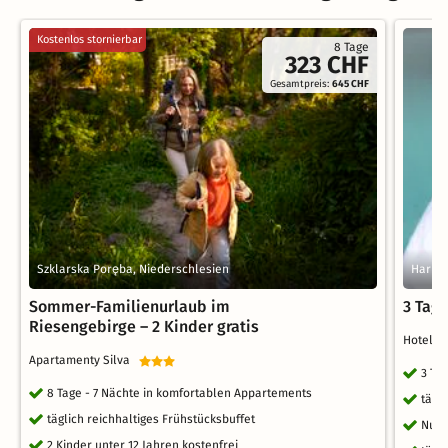
Kostenlos stornierbar
8 Tage
323 CHF
Gesamtpreis:
645 CHF
Szklarska Poręba, Niederschlesien
Harrac
Sommer-Familienurlaub im
3 Tag
Riesengebirge – 2 Kinder gratis
Hotel 
Apartamenty Silva
3 Ta
8 Tage - 7 Nächte in komfortablen Appartements
tägl
täglich reichhaltiges Frühstücksbuffet
Nutz
2 Kinder unter 12 Jahren kostenfrei