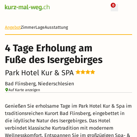
0
+ 5 Fotos
4 Tage
200 CHF
Angebot
Zimmer
Lage
Ausstattung
-16%
4 Tage Erholung am
Fuße des Isergebirges
Park Hotel Kur & SPA
Bad Flinsberg, Niederschlesien
Auf Karte anzeigen
Genießen Sie erholsame Tage im Park Hotel Kur & Spa im
traditionsreichen Kurort Bad Flinsberg, eingebettet in
die idyllische Natur des Isergebirges. Das Hotel
verbindet klassische Kurtradition mit modernem
Wellnesskomfort. Entspannen Sie im großzügigen Spa- &