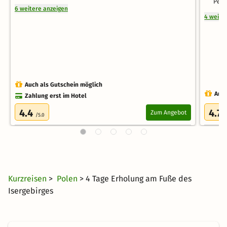
Pers
6 weitere anzeigen
4 weite
Auch als Gutschein möglich
Auch
Zahlung erst im Hotel
4.4
4.7
Zum Angebot
/5.0
/
Kurzreisen
>
Polen
> 4 Tage Erholung am Fuße des
Isergebirges