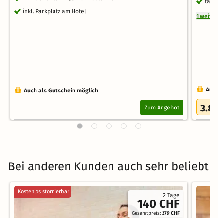
tägl
inkl. Parkplatz am Hotel
1 weite
Auch
Auch als Gutschein möglich
3.8
Zum Angebot
Bei anderen Kunden auch sehr beliebt
Kostenlos stornierbar
2 Tage
140 CHF
Gesamtpreis:
279 CHF