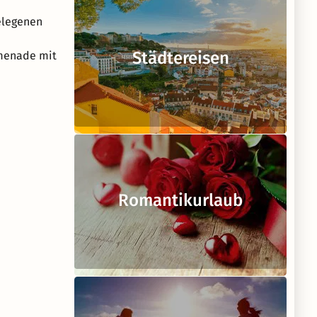
elegenen
Städtereisen
menade mit
Romantikurlaub