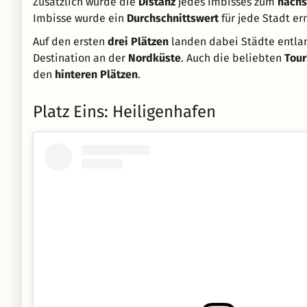
Zusätzlich wurde die
Distanz
jedes Imbisses zum
nächs
Imbisse wurde ein
Durchschnittswert
für jede Stadt erm
Auf den ersten
drei Plätzen
landen dabei Städte entla
Destination an der
Nordküste
. Auch die beliebten
Tour
den
hinteren Plätzen
.
Platz Eins: Heiligenhafen