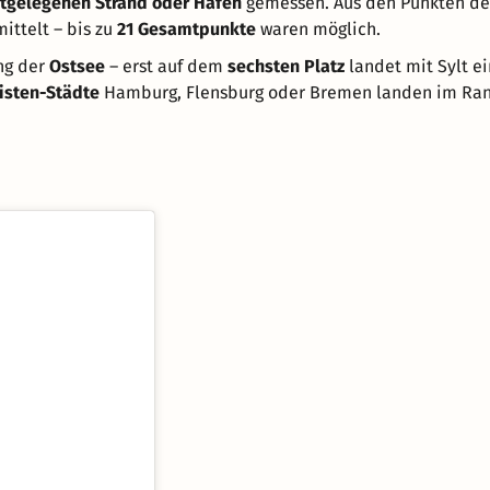
tgelegenen Strand oder Hafen
gemessen. Aus den Punkten de
ittelt – bis zu
21 Gesamtpunkte
waren möglich.
ng der
Ostsee
– erst auf dem
sechsten Platz
landet mit Sylt e
isten-Städte
Hamburg, Flensburg oder Bremen landen im Ran