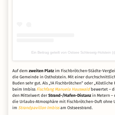
Ein Beitrag geteilt von Ostsee Schleswig-Holstein 
Auf dem
zweiten Platz
im Fischbrötchen-Städte-Vergle
die Gemeinde in Ostholstein. Mit einer durchschnittl
Buden sehr gut. Als „1A Fischbrötchen“ oder „Köstlich
beim Imbiss
Fischfang Manuela Hauswald
bewertet – di
den Mittelwert der
Strand-/Hafen-Distanz
in Metern – 
die Urlaubs-Atmosphäre mit Fischbrötchen-Duft ohne 
im
Strandpavillon Imbiss
am Ostseestrand.