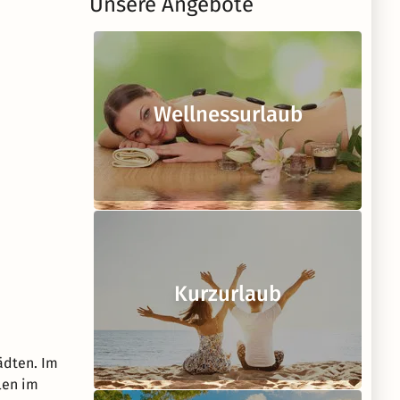
Unsere Angebote
Wellnessurlaub
Kurzurlaub
ädten. Im
len im