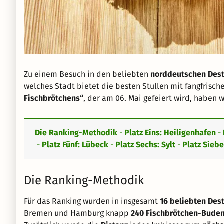
Zu einem Besuch in den beliebten
norddeutschen Dest
welches Stadt bietet die besten Stullen mit fangfris
Fischbrötchens“
, der am 06. Mai gefeiert wird, haben 
Die Ranking-Methodik
-
Platz Eins: Heiligenhafen
-
-
Platz Fünf: Lübeck
-
Platz Sechs: Sylt
-
Platz Sieb
Die Ranking-Methodik
Für das Ranking wurden in insgesamt
16 beliebten Des
Bremen und Hamburg knapp
240 Fischbrötchen-Bude