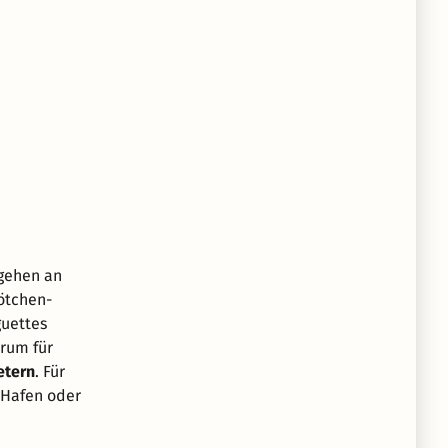
gehen an
ötchen-
guettes
erum für
etern
. Für
 Hafen oder