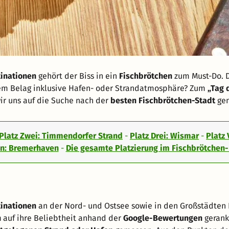
inationen
gehört der Biss in ein
Fischbrötchen
zum Must-Do. 
chem Belag inklusive Hafen- oder Strandatmosphäre? Zum
„Tag 
wir uns auf die Suche nach der
besten Fischbrötchen-Stadt
gem
Platz Zwei: Timmendorfer Strand
-
Platz Drei: Wismar
-
Platz 
en: Bremerhaven
-
Die gesamte Platzierung im Fischbrötchen
tinationen
an der Nord- und Ostsee sowie in den Großstädten 
n
auf ihre Beliebtheit anhand der
Google-Bewertungen
gerank