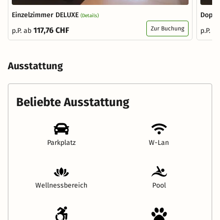
Einzelzimmer DELUXE
Doppe
(Details)
Zur Buchung
117,76 CHF
p.P. ab
p.P. a
Ausstattung
Beliebte Ausstattung
Parkplatz
W-Lan
Wellnessbereich
Pool