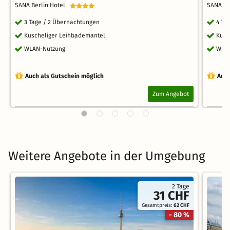
SANA Berlin Hotel
SANA Be
3 Tage / 2 Übernachtungen
4 Ta
Kuscheliger Leihbademantel
Kusc
WLAN-Nutzung
WLA
Auch als Gutschein möglich
Auch
Zum Angebot
Weitere Angebote in der Umgebung
2 Tage
31 CHF
Gesamtpreis:
62 CHF
- 80 %