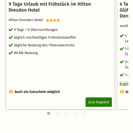
9 Tage Urlaub mit Frühstück im Hilton
4 Tag
Dresden Hotel
Glühw
Dorm
Hilton Dresden Hotel
multitu
9 Tage / 8 Übernachtungen
4 Ta
täglich reichhaltiges Frühstücksbuffet
Leipz
tägliche Nutzung des Fitnessbereichs
1 Be
WLAN-Nutzung
(Sha
Gute
Szen
1 ar
8 weite
Auch als Gutschein möglich
Auch
Zum Angebot