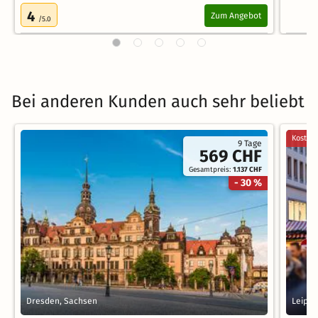
4
Zum Angebot
/5.0
Bei anderen Kunden auch sehr beliebt
Kostenl
9 Tage
569 CHF
Gesamtpreis:
1.137 CHF
- 30 %
Dresden, Sachsen
Leipzi