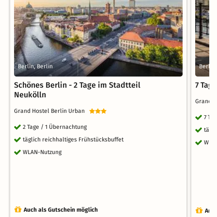
Berlin, Berlin
Berlin,
Schönes Berlin - 2 Tage im Stadtteil
7 Tag
Neukölln
Grand H
Grand Hostel Berlin Urban
7 Ta
2 Tage / 1 Übernachtung
tägl
täglich reichhaltiges Frühstücksbuffet
WLA
WLAN-Nutzung
Auch als Gutschein möglich
Auch