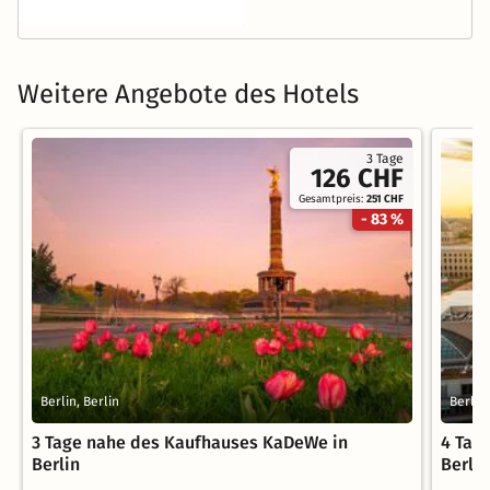
Weitere Angebote des Hotels
3 Tage
126 CHF
Gesamtpreis:
251 CHF
- 83 %
Berlin, Berlin
Berlin,
3 Tage nahe des Kaufhauses KaDeWe in
4 Tag
Berlin
Berlin