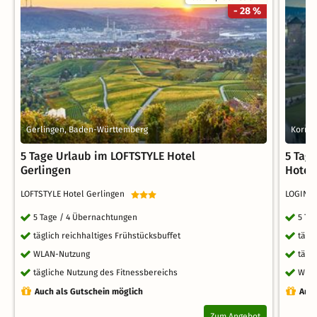
- 28 %
Gerlingen, Baden-Württemberg
Kornt
5 Tage Urlaub im LOFTSTYLE Hotel
5 Tag
Gerlingen
Hotel
LOFTSTYLE Hotel Gerlingen
LOGINN 
5 Tage / 4 Übernachtungen
5 Ta
täglich reichhaltiges Frühstücksbuffet
tägl
WLAN-Nutzung
tägl
tägliche Nutzung des Fitnessbereichs
WLA
Auch als Gutschein möglich
Auch
Zum Angebot