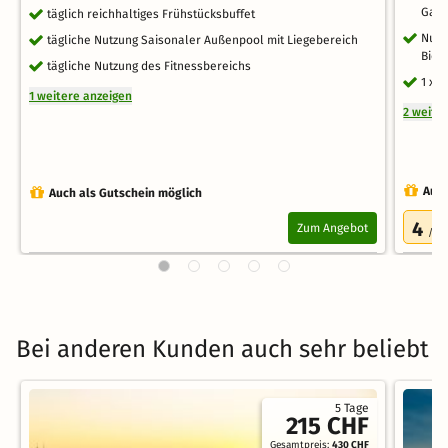
Gang
täglich reichhaltiges Frühstücksbuffet
Nutz
tägliche Nutzung Saisonaler Außenpool mit Liegebereich
Bio-
tägliche Nutzung des Fitnessbereichs
1 x 
1 weitere anzeigen
2 weite
Auch
Auch als Gutschein möglich
4
Zum Angebot
/5.0
Bei anderen Kunden auch sehr beliebt
5 Tage
215 CHF
Gesamtpreis:
430 CHF