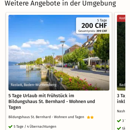
Weitere Angebote in der Umgebung
Kostenl
5 Tage
200 CHF
Gesamtpreis:
399 CHF
Rastatt, Baden-Württemberg
Bad H
5 Tage Urlaub mit Frühstück im
3 Tag
Bildungshaus St. Bernhard - Wohnen und
inklu
Tagen
Nashira
Bildungshaus St. Bernhard - Wohnen und Tagen
3 Ta
5 Tage / 4 Übernachtungen
tägl