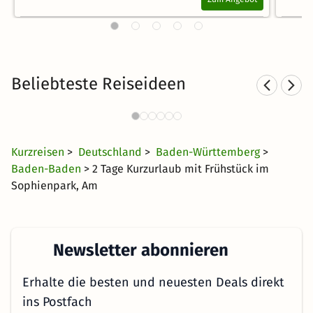
Beliebteste Reiseideen
Städtereisen nach Baden-
K
Württemberg
27 CHF
1649 Angebote
ab
Kurzreisen
>
Deutschland
>
Baden-Württemberg
>
Baden-Baden
> 2 Tage Kurzurlaub mit Frühstück im
Sophienpark, Am
Newsletter abonnieren
Erhalte die besten und neuesten Deals direkt
ins Postfach