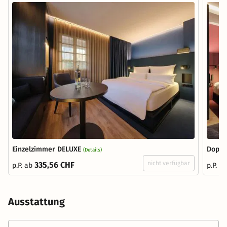
Einzelzimmer DELUXE
Doppe
(Details)
nicht verfügbar
335,56 CHF
p.P. ab
p.P. a
Ausstattung