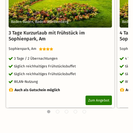
Baden-Baden, Baden-Württemberg
Baden
3 Tage Kurzurlaub mit Frühstück im
4 Tag
Sophienpark, Am
Sophi
Sophienpark, Am
Sophie
3 Tage / 2 Übernachtungen
4 Ta
täglich reichhaltiges Frühstücksbuffet
tägl
täglich reichhaltiges Frühstücksbuffet
tägl
WLAN-Nutzung
WLA
Auch als Gutschein möglich
Auch
Zum Angebot