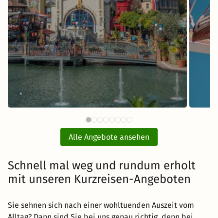
112 CHF
Europa-Park Eintritt mit Hotel
Fr
ab
Alle Angebote ansehen
inkl. Übernachtung und Frühstück
Schnell mal weg und rundum erholt
Zum Angebot
mit unseren Kurzreisen-Angeboten
Sie sehnen sich nach einer wohltuenden Auszeit vom
Alltag? Dann sind Sie bei uns genau richtig, denn bei