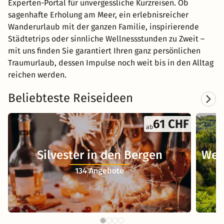
Experten-Portal für unvergessliche Kurzreisen. Ob
sagenhafte Erholung am Meer, ein erlebnisreicher
Wanderurlaub mit der ganzen Familie, inspirierende
Städtetrips oder sinnliche Wellnessstunden zu Zweit –
mit uns finden Sie garantiert Ihren ganz persönlichen
Traumurlaub, dessen Impulse noch weit bis in den Alltag
reichen werden.
Beliebteste Reiseideen
61 CHF
ab
Silvester in den Bergen
Wel
134 Angebote