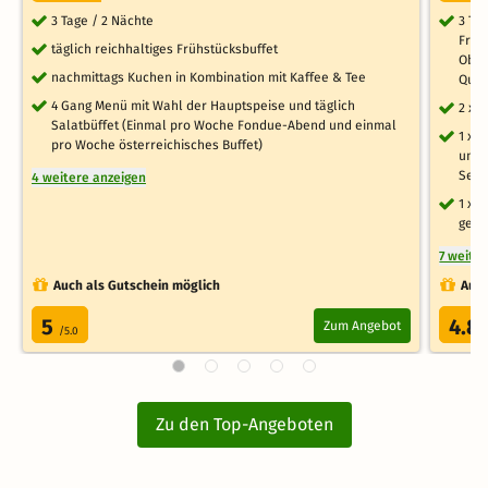
3 Tage / 2 Nächte
3 Ta
Früh
täglich reichhaltiges Frühstücksbuffet
Obst
nachmittags Kuchen in Kombination mit Kaffee & Tee
Qual
4 Gang Menü mit Wahl der Hauptspeise und täglich
2 x 
Salatbüffet (Einmal pro Woche Fondue-Abend und einmal
1 x 
pro Woche österreichisches Buffet)
und 
Seil
4 weitere anzeigen
1 x 
gelu
7 weite
Auch als Gutschein möglich
Auch
5
4.8
Zum Angebot
/5.0
Zu den Top-Angeboten