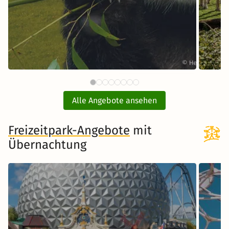
61 CHF
Tiergarten Schönbrunn Wien
Opel
ab
mit Hotel
Alle Angebote ansehen
ink
inkl. Übernachtung und Frühstück
Freizeitpark-Angebote
mit
Übernachtung
Zum Angebot