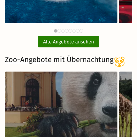
90 CHF
Börde Therme mit
ab
Übernachtung
Alle Angebote ansehen
inkl. Übernachtung und Frühstück
Zoo-Angebote
mit Übernachtung
Zum Angebot