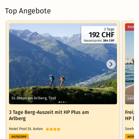
Top Angebote
Kostenl
3 Tage
192 CHF
Gesamtpreis:
384 CHF
St. Anton am Arlberg, Tirol
Lochau
3 Tage Berg-Auszeit mit HP Plus am
Freize
Arlberg
HP | 3
Hotel Post St. Anton
Seehote
HOTELTIPP
HOTELT