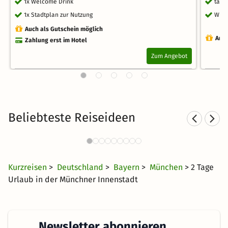
1x Welcome Drink
tägl
1x Stadtplan zur Nutzung
WLA
Auch als Gutschein möglich
Auch
Zahlung erst im Hotel
Zum Angebot
Beliebteste Reiseideen
Städtereisen nach München
376 Angebote
23 CHF
ab
Kurzreisen
>
Deutschland
>
Bayern
>
München
> 2 Tage
Urlaub in der Münchner Innenstadt
Newsletter abonnieren