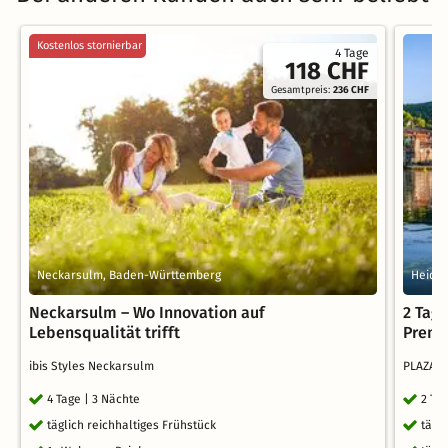
Kostenlos stornierbar
4 Tage
118 CHF
Gesamtpreis:
236 CHF
Neckarsulm, Baden-Württemberg
Heide
Neckarsulm – Wo Innovation auf
2 Tag
Lebensqualität trifft
Premi
ibis Styles Neckarsulm
PLAZA 
4 Tage | 3 Nächte
2 Ta
täglich reichhaltiges Frühstück
tägl