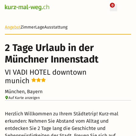
0
+ 23 Fotos
2 Tage
47 CHF
Angebot
Zimmer
Lage
Ausstattung
-89%
2 Tage Urlaub in der
Münchner Innenstadt
VI VADI HOTEL downtown
munich
München, Bayern
Auf Karte anzeigen
Herzlich Willkommen zu Ihrem Städtetrip! Kurz-mal
erkunden: Nehmen Sie Abstand vom Alltag und
entdecken Sie 2 Tage lang die Geschichte und
Sehenswürdigkeiten der Stadt. Freuen Sie sich auf