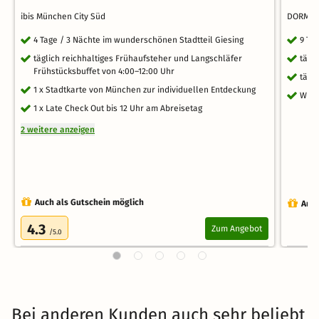
ibis München City Süd
DORMER
4 Tage / 3 Nächte im wunderschönen Stadtteil Giesing
9 Ta
täglich reichhaltiges Frühaufsteher und Langschläfer
tägl
Frühstücksbuffet von 4:00–12:00 Uhr
tägl
1 x Stadtkarte von München zur individuellen Entdeckung
WLA
1 x Late Check Out bis 12 Uhr am Abreisetag
2 weitere anzeigen
Auch als Gutschein möglich
Auch
4.3
Zum Angebot
/5.0
Bei anderen Kunden auch sehr beliebt