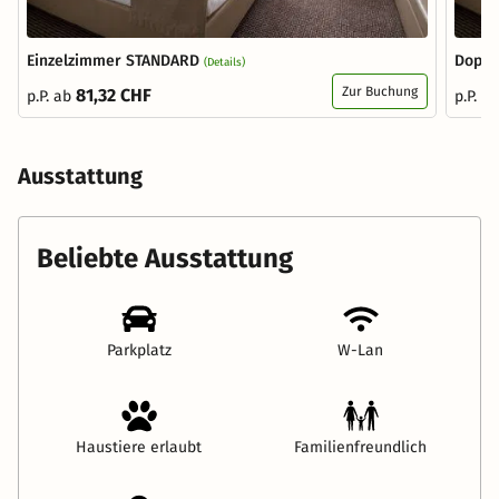
Einzelzimmer STANDARD
Doppe
(Details)
Zur Buchung
81,32 CHF
p.P. ab
p.P. a
Ausstattung
Beliebte Ausstattung
Parkplatz
W-Lan
Haustiere erlaubt
Familienfreundlich