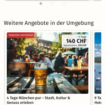
Weitere Angebote in der Umgebung
Kostenlos stornierbar
4 Tage
140 CHF
Gesamtpreis:
279 CHF
München, Bayern
Kirchh
4 Tage München pur – Stadt, Kultur &
9 Tag
Genuss erleben
Hotel