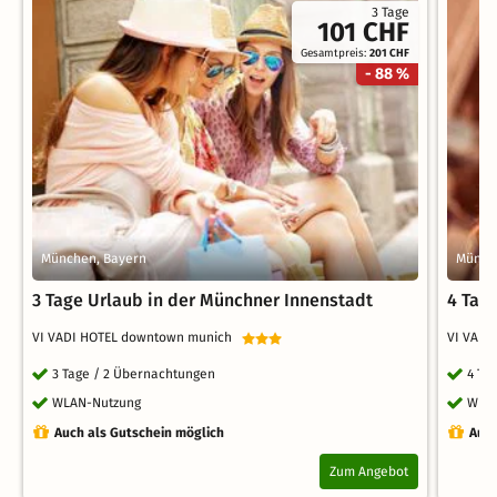
3 Tage
101 CHF
Gesamtpreis:
201 CHF
- 88 %
München, Bayern
Münch
3 Tage Urlaub in der Münchner Innenstadt
4 Tag
VI VADI HOTEL downtown munich
VI VAD
3 Tage / 2 Übernachtungen
4 Ta
WLAN-Nutzung
WLA
Auch als Gutschein möglich
Auch
Zum Angebot