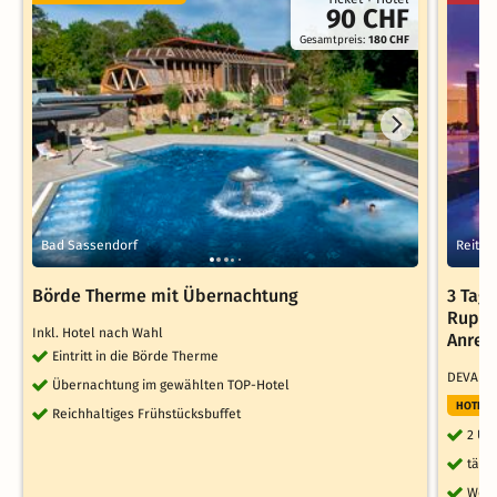
90 CHF
Gesamtpreis:
180 CHF
Bad Sassendorf
Reit i
Börde Therme mit Übernachtung
3 Tage
Ruper
Inkl. Hotel nach Wahl
Anrei
Eintritt in die Börde Therme
DEVA Ho
Übernachtung im gewählten TOP-Hotel
HOTELT
Reichhaltiges Frühstücksbuffet
2 Üb
tägl
Welc