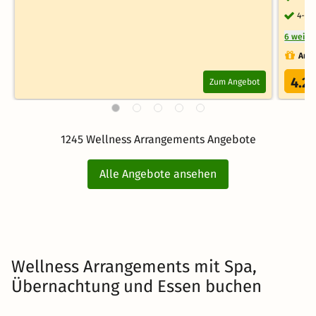
4-Ga
6 weite
Auch
4.2
Zum Angebot
/
1245 Wellness Arrangements Angebote
Alle Angebote ansehen
Wellness Arrangements mit Spa,
Übernachtung und Essen buchen