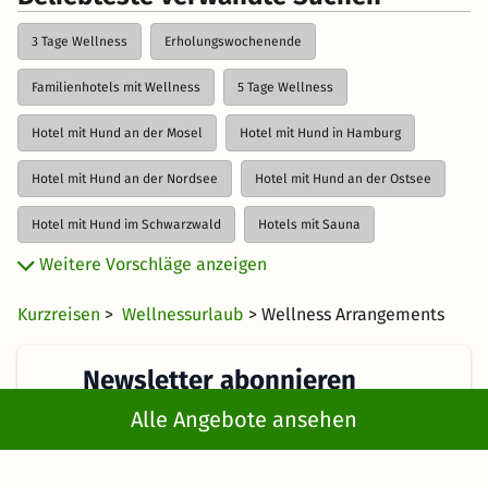
3 Tage Wellness
Erholungswochenende
Familienhotels mit Wellness
5 Tage Wellness
Hotel mit Hund an der Mosel
Hotel mit Hund in Hamburg
Hotel mit Hund an der Nordsee
Hotel mit Hund an der Ostsee
Hotel mit Hund im Schwarzwald
Hotels mit Sauna
Weitere Vorschläge anzeigen
Last Minute Wellness
Luxus Wellnesshotels
Spa Hotels
Kurzreisen
>
Wellnessurlaub
> Wellness Arrangements
4 Tage Wellness
Wellness Bio Hotels
Wellness für Frauen
Wellness für Männer
Wellness für Schwangere
Newsletter abonnieren
Wellness für Singles
Wellness zum Junggesellinnenabschied
Alle Angebote ansehen
Erhalte die besten und neuesten Deals direkt
Wellness mit Babys
Wellness Schnäppchen
Wellness Tag
ins Postfach