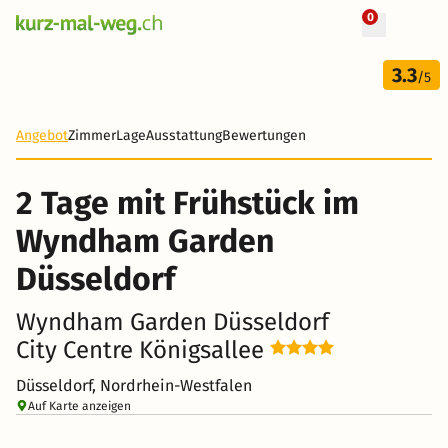
0
+ 31 Fotos
2 Tage
3.3
40 CHF
/5
-78%
Angebot
Zimmer
Lage
Ausstattung
Bewertungen
2 Tage mit Frühstück im
Wyndham Garden
Düsseldorf
Wyndham Garden Düsseldorf
City Centre Königsallee
Düsseldorf, Nordrhein-Westfalen
Auf Karte anzeigen