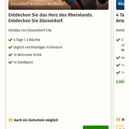
Düsseldorf, Nordrhein-Westfalen
Neuss,
Entdecken Sie das Herz des Rheinlands.
4 Tage
Entdecken Sie Düsseldorf.
Arran
Holiday Inn Düsseldorf City
Holiday
4 Tage | 3 Nächte
4 Ta
Lage
täglich reichhaltiges Frühstück
Mete
1x Welcome Drink
reic
1x Stadtplan
1 x 
1 x 
4 weite
Auch
Auch als Gutschein möglich