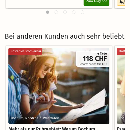
4.5
Zum Angebot
Bei anderen Kunden auch sehr beliebt
Kostenlos stornierbar
Kostenl
4 Tage
118 CHF
Gesamtpreis:
236 CHF
Bochum, Nordrhein-Westfalen
Essen,
Mehr als nur Ruhrgebiet: Warum Bochum
Essen