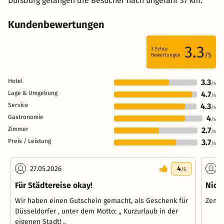
Duisburg gelangen die Besucher nach ungefähr 37 km.
Kundenbewertungen
3.3
3
Echte
/5
Bewertungen
Hotel
3.3
/5
Lage & Umgebung
4.7
/5
Service
4.3
/5
Gastronomie
4
/5
Zimmer
2.7
/5
Preis / Leistung
3.7
/5
27.05.2026
4
2
/5
Für Städtereise okay!
Nich
Wir haben einen Gutschein gemacht, als Geschenk für
Zentr
Düsseldorfer , unter dem Motto: „ Kurzurlaub in der
eigenen Stadt! „