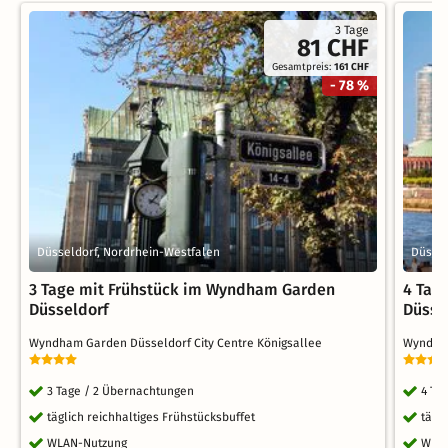
3 Tage
81 CHF
Gesamtpreis:
161 CHF
- 78 %
Düsseldorf, Nordrhein-Westfalen
Düssel
3 Tage mit Frühstück im Wyndham Garden
4 Tag
Düsseldorf
Düsse
Wyndham Garden Düsseldorf City Centre Königsallee
Wyndham
3 Tage / 2 Übernachtungen
4 Ta
täglich reichhaltiges Frühstücksbuffet
tägl
WLAN-Nutzung
WLA