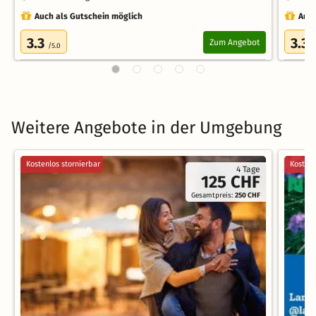
Auch als Gutschein möglich
Auch
3.3
3.3
Zum Angebot
/5.0
/
Weitere Angebote in der Umgebung
Kostenlos stornierbar
Kostenl
4 Tage
125 CHF
Gesamtpreis:
250 CHF