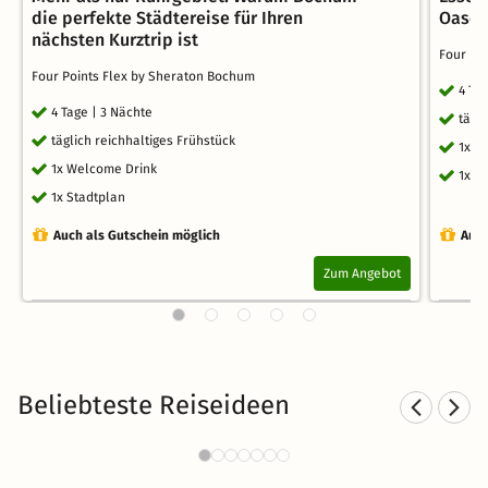
die perfekte Städtereise für Ihren
Oasen 
nächsten Kurztrip ist
Four Po
Four Points Flex by Sheraton Bochum
4 Ta
4 Tage | 3 Nächte
tägl
täglich reichhaltiges Frühstück
1x W
1x Welcome Drink
1x S
1x Stadtplan
Auch als Gutschein möglich
Auch
Zum Angebot
Beliebteste Reiseideen
Städtereisen nach Düsseldorf
621 Angebote
27 CHF
ab